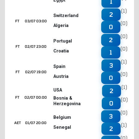
Egypt
1
(1)
2
Switzerland
FT
03/07 03:00
(0)
Algeria
0
(0)
2
Portugal
FT
02/07 23:00
(0)
Croatia
1
(1)
3
Spain
FT
02/07 19:00
(0)
Austria
0
(1)
2
USA
FT
02/07 00:00
Bosnia &
(0)
0
Herzegovina
(0)
3
Belgium
AET
01/07 20:00
(1)
Senegal
2
(0)