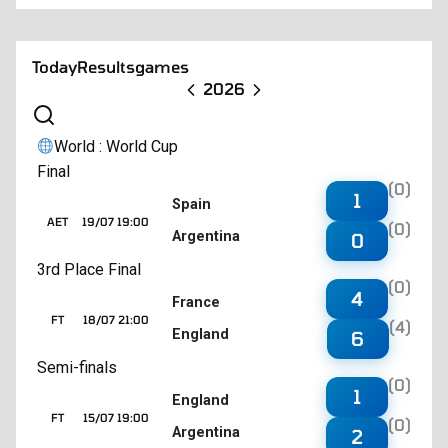
Today
Results
games
2026
World : World Cup
Final
(0)
1
Spain
AET
19/07 19:00
(0)
Argentina
0
3rd Place Final
(0)
4
France
FT
18/07 21:00
(4)
England
6
Semi-finals
(0)
1
England
FT
15/07 19:00
(0)
Argentina
2