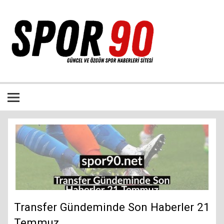
İçeriğe
geç
Bütün spor dalları ile ilgili özgün haber sitesi
Transfer Gündeminde Son Haberler 21
Temmuz