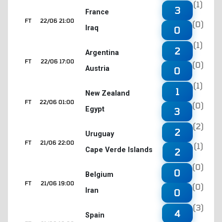
(1)
3
France
FT
22/06 21:00
(0)
Iraq
0
(1)
2
Argentina
FT
22/06 17:00
(0)
Austria
0
(1)
1
New Zealand
FT
22/06 01:00
(0)
Egypt
3
(2)
2
Uruguay
FT
21/06 22:00
(1)
Cape Verde Islands
2
(0)
0
Belgium
FT
21/06 19:00
(0)
Iran
0
(3)
4
Spain