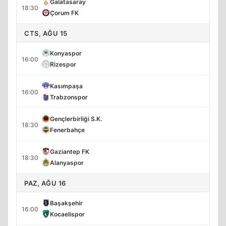
Galatasaray
18:30
Çorum FK
CTS, AĞU 15
Konyaspor
16:00
Rizespor
Kasımpaşa
16:00
Trabzonspor
Gençlerbirliği S.K.
18:30
Fenerbahçe
Gaziantep FK
18:30
Alanyaspor
PAZ, AĞU 16
Başakşehir
16:00
Kocaelispor