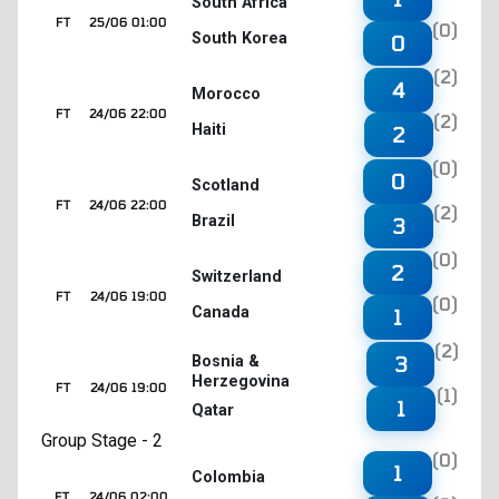
South Africa
FT
25/06 01:00
(0)
South Korea
0
(2)
4
Morocco
FT
24/06 22:00
(2)
Haiti
2
(0)
0
Scotland
FT
24/06 22:00
(2)
Brazil
3
(0)
2
Switzerland
FT
24/06 19:00
(0)
Canada
1
(2)
3
Bosnia &
Herzegovina
FT
24/06 19:00
(1)
1
Qatar
Group Stage - 2
(0)
1
Colombia
FT
24/06 02:00