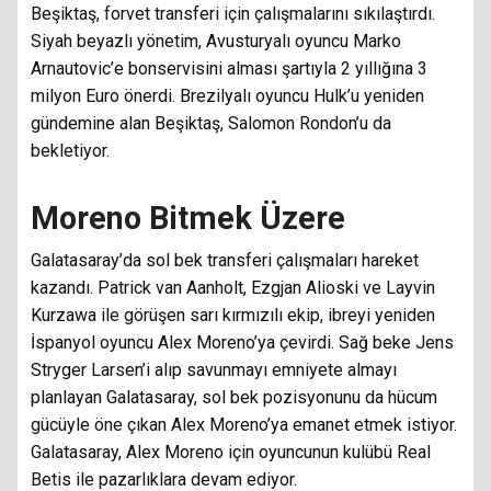
Beşiktaş, forvet transferi için çalışmalarını sıkılaştırdı.
Siyah beyazlı yönetim, Avusturyalı oyuncu Marko
Arnautovic’e bonservisini alması şartıyla 2 yıllığına 3
milyon Euro önerdi. Brezilyalı oyuncu Hulk’u yeniden
gündemine alan Beşiktaş, Salomon Rondon’u da
bekletiyor.
Moreno Bitmek Üzere
Galatasaray’da sol bek transferi çalışmaları hareket
kazandı. Patrick van Aanholt, Ezgjan Alioski ve Layvin
Kurzawa ile görüşen sarı kırmızılı ekip, ibreyi yeniden
İspanyol oyuncu Alex Moreno’ya çevirdi. Sağ beke Jens
Stryger Larsen’i alıp savunmayı emniyete almayı
planlayan Galatasaray, sol bek pozisyonunu da hücum
gücüyle öne çıkan Alex Moreno’ya emanet etmek istiyor.
Galatasaray, Alex Moreno için oyuncunun kulübü Real
Betis ile pazarlıklara devam ediyor.