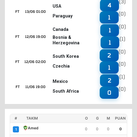
(3)
4
USA
FT
13/06 01:00
(0)
Paraguay
1
(0)
1
Canada
FT
12/06 19:00
Bosnia &
(1)
1
Herzegovina
(0)
2
South Korea
FT
12/06 02:00
(0)
Czechia
1
(1)
2
Mexico
FT
11/06 19:00
(0)
South Africa
0
#
TAKIM
O
G
M
PUAN
Amed
0
0
0
0
1