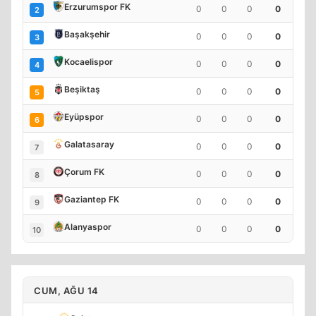
Erzurumspor FK
0
0
0
0
2
Başakşehir
0
0
0
0
3
Kocaelispor
0
0
0
0
4
Beşiktaş
0
0
0
0
5
Eyüpspor
0
0
0
0
6
Galatasaray
0
0
0
0
7
Çorum FK
0
0
0
0
8
Gaziantep FK
0
0
0
0
9
Alanyaspor
0
0
0
0
10
CUM, AĞU 14