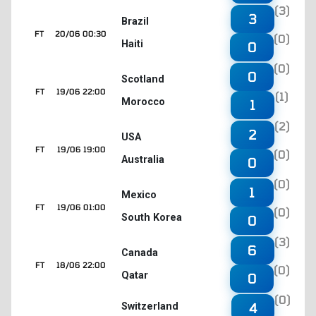
(3)
3
Brazil
FT
20/06 00:30
(0)
Haiti
0
(0)
0
Scotland
FT
19/06 22:00
(1)
Morocco
1
(2)
2
USA
FT
19/06 19:00
(0)
Australia
0
(0)
1
Mexico
FT
19/06 01:00
(0)
South Korea
0
(3)
6
Canada
FT
18/06 22:00
(0)
Qatar
0
(0)
4
Switzerland