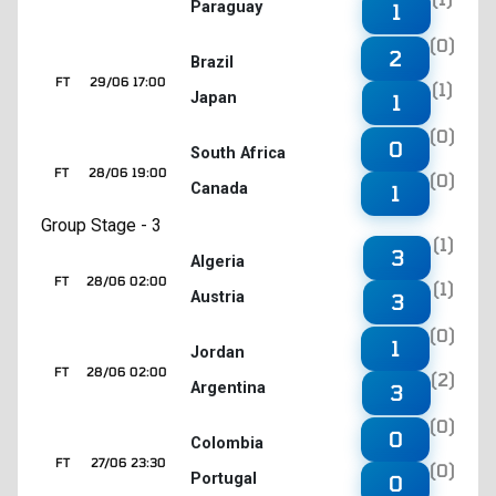
Paraguay
1
(0)
2
Brazil
FT
29/06 17:00
(1)
Japan
1
(0)
0
South Africa
FT
28/06 19:00
(0)
Canada
1
Group Stage - 3
(1)
3
Algeria
FT
28/06 02:00
(1)
Austria
3
(0)
1
Jordan
FT
28/06 02:00
(2)
Argentina
3
(0)
0
Colombia
FT
27/06 23:30
(0)
Portugal
0