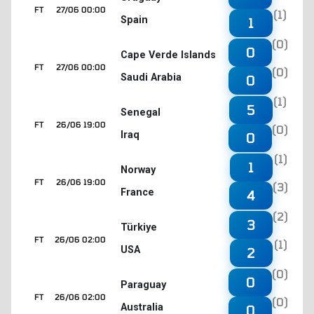
FT
27/06 00:00
(1)
Spain
1
(0)
0
Cape Verde Islands
FT
27/06 00:00
(0)
Saudi Arabia
0
(1)
5
Senegal
FT
26/06 19:00
(0)
Iraq
0
(1)
1
Norway
FT
26/06 19:00
(3)
France
4
(2)
3
Türkiye
FT
26/06 02:00
(1)
USA
2
(0)
0
Paraguay
FT
26/06 02:00
(0)
Australia
0