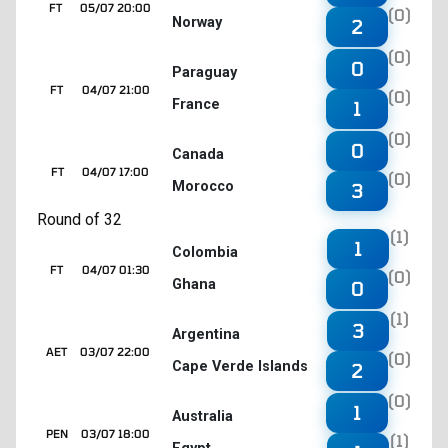
FT
05/07 20:00
(0)
Norway
2
(0)
0
Paraguay
FT
04/07 21:00
(0)
France
1
(0)
0
Canada
FT
04/07 17:00
(0)
Morocco
3
Round of 32
(1)
1
Colombia
FT
04/07 01:30
(0)
Ghana
0
(1)
3
Argentina
AET
03/07 22:00
(0)
Cape Verde Islands
2
(0)
1
Australia
PEN
03/07 18:00
(1)