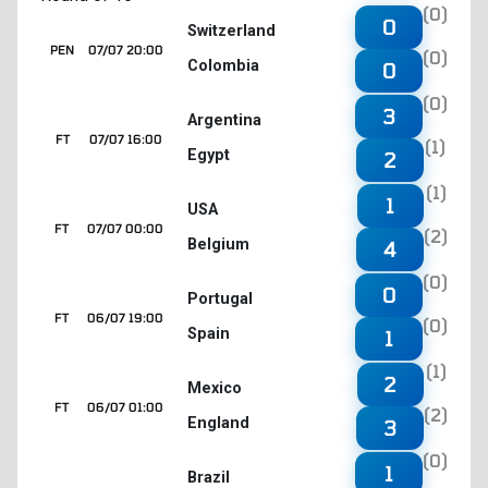
(0)
0
Switzerland
PEN
07/07 20:00
(0)
Colombia
0
(0)
3
Argentina
FT
07/07 16:00
(1)
Egypt
2
(1)
1
USA
FT
07/07 00:00
(2)
Belgium
4
(0)
0
Portugal
FT
06/07 19:00
(0)
Spain
1
(1)
2
Mexico
FT
06/07 01:00
(2)
England
3
(0)
1
Brazil