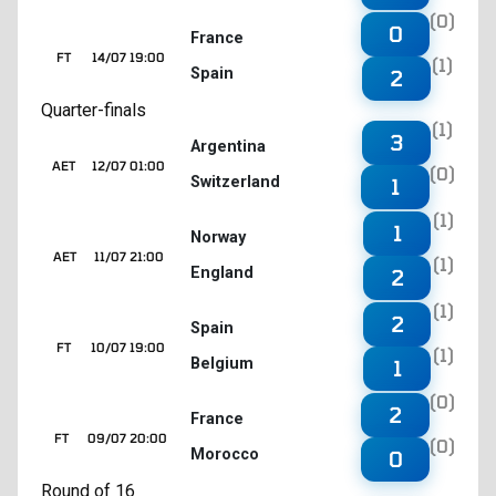
(0)
0
France
FT
14/07 19:00
(1)
Spain
2
Quarter-finals
(1)
3
Argentina
AET
12/07 01:00
(0)
Switzerland
1
(1)
1
Norway
AET
11/07 21:00
(1)
England
2
(1)
2
Spain
FT
10/07 19:00
(1)
Belgium
1
(0)
2
France
FT
09/07 20:00
(0)
Morocco
0
Round of 16