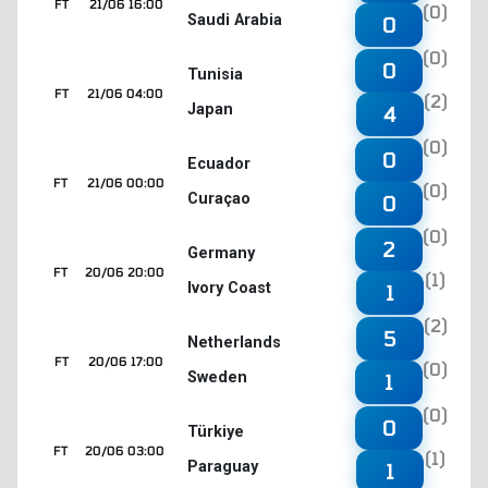
FT
21/06 16:00
(0)
Saudi Arabia
0
(0)
0
Tunisia
FT
21/06 04:00
(2)
Japan
4
(0)
0
Ecuador
FT
21/06 00:00
(0)
Curaçao
0
(0)
2
Germany
FT
20/06 20:00
(1)
Ivory Coast
1
(2)
5
Netherlands
FT
20/06 17:00
(0)
Sweden
1
(0)
0
Türkiye
FT
20/06 03:00
(1)
Paraguay
1