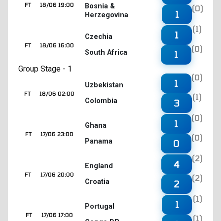
FT
18/06 19:00
Bosnia &
(0)
1
Herzegovina
(1)
1
Czechia
FT
18/06 16:00
(0)
South Africa
1
Group Stage - 1
(0)
1
Uzbekistan
FT
18/06 02:00
(1)
Colombia
3
(0)
1
Ghana
FT
17/06 23:00
(0)
Panama
0
(2)
4
England
FT
17/06 20:00
(2)
Croatia
2
(1)
1
Portugal
FT
17/06 17:00
(1)