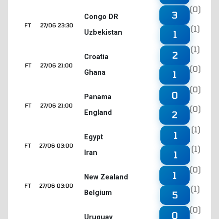
(0)
3
Congo DR
FT
27/06 23:30
(1)
Uzbekistan
1
(1)
2
Croatia
FT
27/06 21:00
(0)
Ghana
1
(0)
0
Panama
FT
27/06 21:00
(0)
England
2
(1)
1
Egypt
FT
27/06 03:00
(1)
Iran
1
(0)
1
New Zealand
FT
27/06 03:00
(1)
Belgium
5
(0)
0
Uruguay