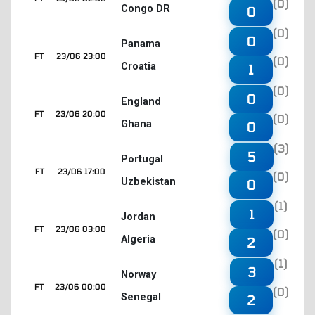
(0)
Congo DR
0
(0)
0
Panama
FT
23/06 23:00
(0)
Croatia
1
(0)
0
England
FT
23/06 20:00
(0)
Ghana
0
(3)
5
Portugal
FT
23/06 17:00
(0)
Uzbekistan
0
(1)
1
Jordan
FT
23/06 03:00
(0)
Algeria
2
(1)
3
Norway
FT
23/06 00:00
(0)
Senegal
2