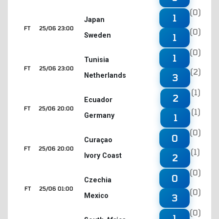
(0)
1
Japan
FT
25/06 23:00
(0)
Sweden
1
(0)
1
Tunisia
FT
25/06 23:00
(2)
Netherlands
3
(1)
2
Ecuador
FT
25/06 20:00
(1)
Germany
1
(0)
0
Curaçao
FT
25/06 20:00
(1)
Ivory Coast
2
(0)
0
Czechia
FT
25/06 01:00
(0)
Mexico
3
(0)
1