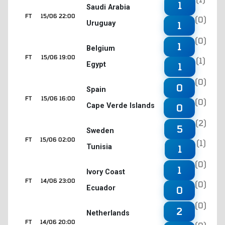
1
Saudi Arabia
FT
15/06 22:00
(0)
Uruguay
1
(0)
1
Belgium
FT
15/06 19:00
(1)
Egypt
1
(0)
0
Spain
FT
15/06 16:00
(0)
Cape Verde Islands
0
(2)
5
Sweden
FT
15/06 02:00
(1)
Tunisia
1
(0)
1
Ivory Coast
FT
14/06 23:00
(0)
Ecuador
0
(0)
2
Netherlands
FT
14/06 20:00