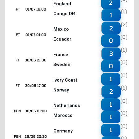
2
England
FT
01/07 16:00
(1)
Congo DR
1
(2)
2
Mexico
FT
01/07 01:00
(0)
Ecuador
0
(1)
3
France
FT
30/06 21:00
(0)
Sweden
0
(0)
1
Ivory Coast
FT
30/06 17:00
(1)
Norway
2
(0)
1
Netherlands
PEN
30/06 01:00
(0)
Morocco
1
(0)
1
Germany
PEN
29/06 20:30
(1)