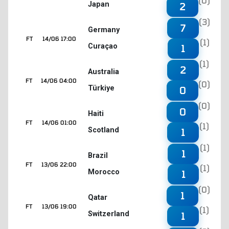
(0)
Japan
2
(3)
7
Germany
FT
14/06 17:00
(1)
Curaçao
1
(1)
2
Australia
FT
14/06 04:00
(0)
Türkiye
0
(0)
0
Haiti
FT
14/06 01:00
(1)
Scotland
1
(1)
1
Brazil
FT
13/06 22:00
(1)
Morocco
1
(0)
1
Qatar
FT
13/06 19:00
(1)
Switzerland
1