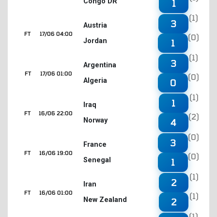
Congo DR
1
(1)
3
Austria
FT
17/06 04:00
(0)
Jordan
1
(1)
3
Argentina
FT
17/06 01:00
(0)
Algeria
0
(1)
1
Iraq
FT
16/06 22:00
(2)
Norway
4
(0)
3
France
FT
16/06 19:00
(0)
Senegal
1
(1)
2
Iran
FT
16/06 01:00
(1)
New Zealand
2
(1)