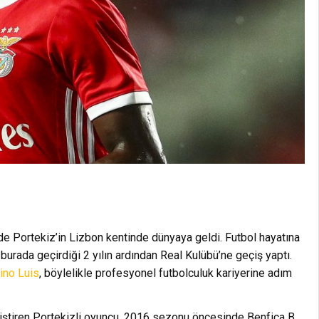
de Portekiz’in Lizbon kentinde dünyaya geldi. Futbol hayatına
burada geçirdiği 2 yılın ardından Real Kulübü’ne geçiş yaptı.
ino Luis
, böylelikle profesyonel futbolculuk kariyerine adım
liştiren Portekizli oyuncu, 2016 sezonu öncesinde Benfica B