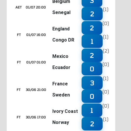
3
Belgium
AET
01/07 20:00
(1)
Senegal
2
(0)
2
England
FT
01/07 16:00
(1)
Congo DR
1
(2)
2
Mexico
FT
01/07 01:00
(0)
Ecuador
0
(1)
3
France
FT
30/06 21:00
(0)
Sweden
0
(0)
1
Ivory Coast
FT
30/06 17:00
(1)
Norway
2