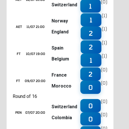
(0)
Switzerland
1
(1)
1
Norway
AET
11/07 21:00
(1)
England
2
(1)
2
Spain
FT
10/07 19:00
(1)
Belgium
1
(0)
2
France
FT
09/07 20:00
(0)
Morocco
0
Round of 16
(0)
0
Switzerland
PEN
07/07 20:00
(0)
Colombia
0
(0)