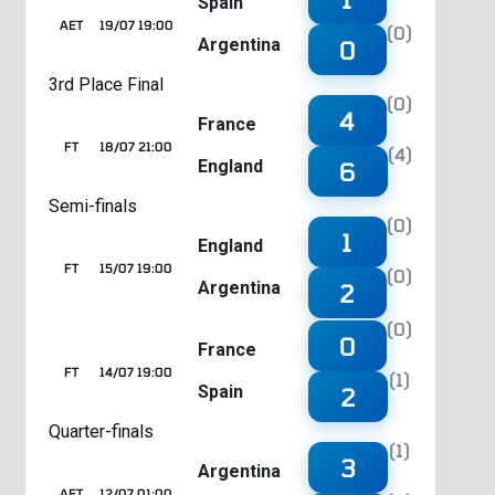
Spain
AET
19/07 19:00
(0)
Argentina
0
3rd Place Final
(0)
4
France
FT
18/07 21:00
(4)
England
6
Semi-finals
(0)
1
England
FT
15/07 19:00
(0)
Argentina
2
(0)
0
France
FT
14/07 19:00
(1)
Spain
2
Quarter-finals
(1)
3
Argentina
AET
12/07 01:00