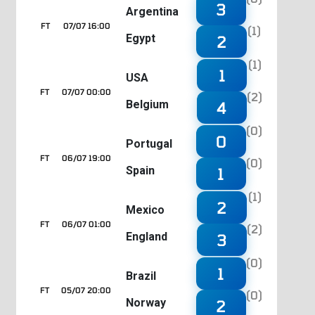
3
Argentina
FT
07/07 16:00
(1)
Egypt
2
(1)
1
USA
FT
07/07 00:00
(2)
Belgium
4
(0)
0
Portugal
FT
06/07 19:00
(0)
Spain
1
(1)
2
Mexico
FT
06/07 01:00
(2)
England
3
(0)
1
Brazil
FT
05/07 20:00
(0)
Norway
2