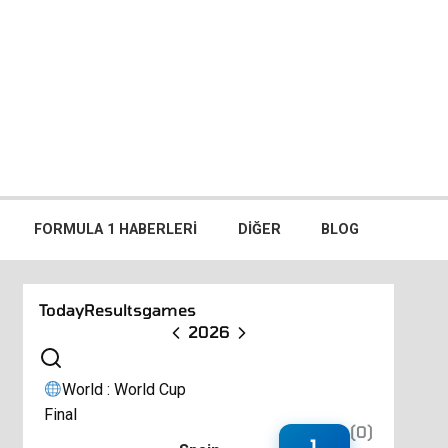
FORMULA 1 HABERLERI
DIĞER
BLOG
Today
Results
games
2026
World : World Cup
Final
(0)
1