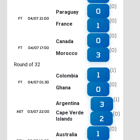
(0)
0
Paraguay
FT
04/07 21:00
(0)
France
1
(0)
0
Canada
FT
04/07 17:00
(0)
Morocco
3
Round of 32
(1)
1
Colombia
FT
04/07 01:30
(0)
Ghana
0
(1)
3
Argentina
AET
03/07 22:00
Cape Verde
(0)
2
Islands
(0)
1
Australia