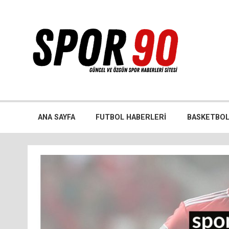
İçeriğe
geç
Bütün spor dalları ile ilgili özgün haber sitesi
ANA SAYFA
FUTBOL HABERLERI
BASKETBOL