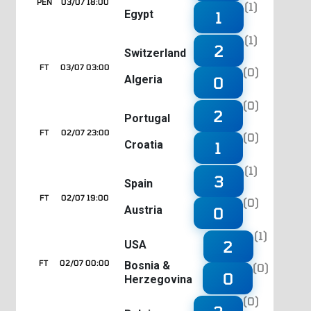
PEN
03/07 18:00
(1)
Egypt
1
(1)
2
Switzerland
FT
03/07 03:00
(0)
Algeria
0
(0)
2
Portugal
FT
02/07 23:00
(0)
Croatia
1
(1)
3
Spain
FT
02/07 19:00
(0)
Austria
0
(1)
2
USA
FT
02/07 00:00
Bosnia &
(0)
0
Herzegovina
(0)