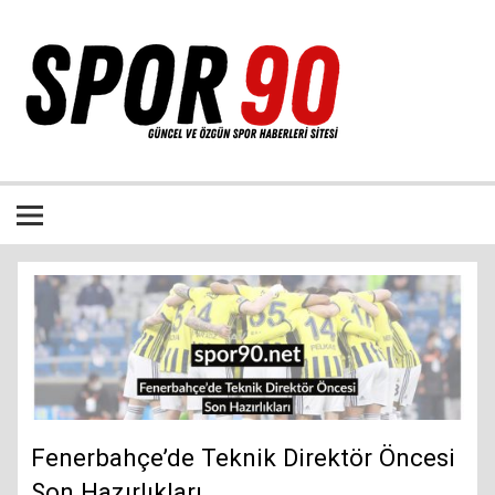
İçeriğe
geç
Bütün spor dalları ile ilgili özgün haber sitesi
Fenerbahçe’de Teknik Direktör Öncesi
Son Hazırlıkları