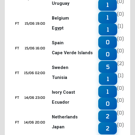
(0)
Uruguay
1
(0)
1
Belgium
FT
15/06 19:00
(1)
Egypt
1
(0)
0
Spain
FT
15/06 16:00
(0)
Cape Verde Islands
0
(2)
5
Sweden
FT
15/06 02:00
(1)
Tunisia
1
(0)
1
Ivory Coast
FT
14/06 23:00
(0)
Ecuador
0
(0)
2
Netherlands
FT
14/06 20:00
(0)
Japan
2