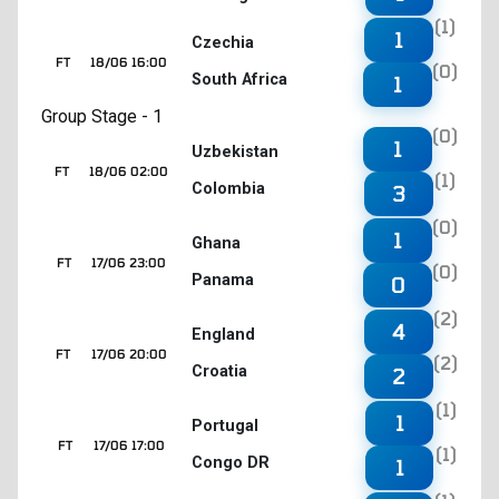
(1)
1
Czechia
FT
18/06 16:00
(0)
South Africa
1
Group Stage - 1
(0)
1
Uzbekistan
FT
18/06 02:00
(1)
Colombia
3
(0)
1
Ghana
FT
17/06 23:00
(0)
Panama
0
(2)
4
England
FT
17/06 20:00
(2)
Croatia
2
(1)
1
Portugal
FT
17/06 17:00
(1)
Congo DR
1