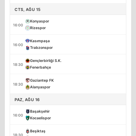
CTS, AĞU 15
Konyaspor
16:00
Rizespor
Kasımpaşa
16:00
Trabzonspor
Gençlerbirliği S.K.
18:30
Fenerbahçe
Gaziantep FK
18:30
Alanyaspor
PAZ, AĞU 16
Başakşehir
16:00
Kocaelispor
Beşiktaş
18:30