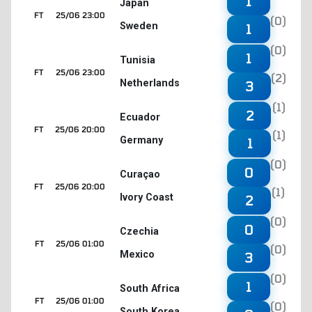
1
Japan
FT
25/06 23:00
(0)
Sweden
1
(0)
1
Tunisia
FT
25/06 23:00
(2)
Netherlands
3
(1)
2
Ecuador
FT
25/06 20:00
(1)
Germany
1
(0)
0
Curaçao
FT
25/06 20:00
(1)
Ivory Coast
2
(0)
0
Czechia
FT
25/06 01:00
(0)
Mexico
3
(0)
1
South Africa
FT
25/06 01:00
(0)
South Korea