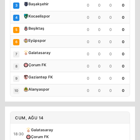
Başakşehir
0
0
0
0
3
Kocaelispor
0
0
0
0
4
Beşiktaş
0
0
0
0
5
Eyüpspor
0
0
0
0
6
Galatasaray
0
0
0
0
7
Çorum FK
0
0
0
0
8
Gaziantep FK
0
0
0
0
9
Alanyaspor
0
0
0
0
10
CUM, AĞU 14
Galatasaray
18:30
Çorum FK