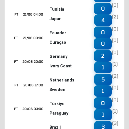
(0)
0
Tunisia
FT
21/06 04:00
(2)
Japan
4
(0)
0
Ecuador
FT
21/06 00:00
(0)
Curaçao
0
(0)
2
Germany
FT
20/06 20:00
(1)
Ivory Coast
1
(2)
5
Netherlands
FT
20/06 17:00
(0)
Sweden
1
(0)
0
Türkiye
FT
20/06 03:00
(1)
Paraguay
1
(3)
3
Brazil