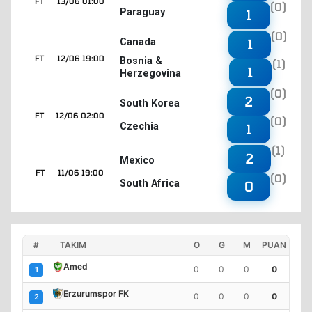
FT
13/06 01:00
(0)
Paraguay
1
(0)
1
Canada
FT
12/06 19:00
Bosnia &
(1)
1
Herzegovina
(0)
2
South Korea
FT
12/06 02:00
(0)
Czechia
1
(1)
2
Mexico
FT
11/06 19:00
(0)
South Africa
0
#
TAKIM
O
G
M
PUAN
Amed
0
0
0
0
1
Erzurumspor FK
0
0
0
0
2