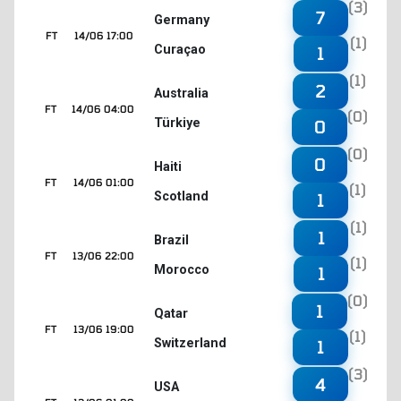
(3)
7
Germany
FT
14/06 17:00
(1)
Curaçao
1
(1)
2
Australia
FT
14/06 04:00
(0)
Türkiye
0
(0)
0
Haiti
FT
14/06 01:00
(1)
Scotland
1
(1)
1
Brazil
FT
13/06 22:00
(1)
Morocco
1
(0)
1
Qatar
FT
13/06 19:00
(1)
Switzerland
1
(3)
4
USA