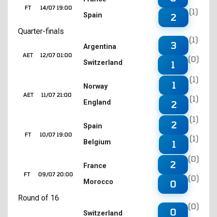
FT
14/07 19:00
(1)
Spain
2
Quarter-finals
(1)
3
Argentina
AET
12/07 01:00
(0)
Switzerland
1
(1)
1
Norway
AET
11/07 21:00
(1)
England
2
(1)
2
Spain
FT
10/07 19:00
(1)
Belgium
1
(0)
2
France
FT
09/07 20:00
(0)
Morocco
0
Round of 16
(0)
0
Switzerland