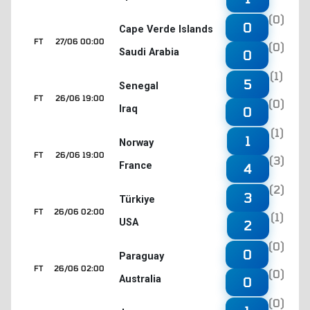
(0)
0
Cape Verde Islands
FT
27/06 00:00
(0)
Saudi Arabia
0
(1)
5
Senegal
FT
26/06 19:00
(0)
Iraq
0
(1)
1
Norway
FT
26/06 19:00
(3)
France
4
(2)
3
Türkiye
FT
26/06 02:00
(1)
USA
2
(0)
0
Paraguay
FT
26/06 02:00
(0)
Australia
0
(0)