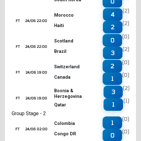
0
(2)
4
Morocco
FT
24/06 22:00
(2)
Haiti
2
(0)
0
Scotland
FT
24/06 22:00
(2)
Brazil
3
(0)
2
Switzerland
FT
24/06 19:00
(0)
Canada
1
(2)
3
Bosnia &
Herzegovina
FT
24/06 19:00
(1)
1
Qatar
Group Stage - 2
(0)
1
Colombia
FT
24/06 02:00
(0)
Congo DR
0