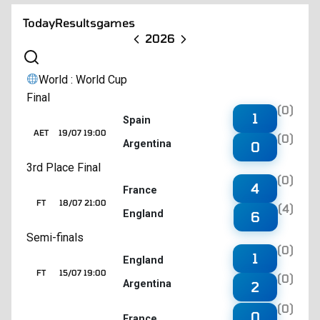
Today
Results
games
2026
World : World Cup
Final
(0)
1
Spain
AET
19/07 19:00
(0)
Argentina
0
3rd Place Final
(0)
4
France
FT
18/07 21:00
(4)
England
6
Semi-finals
(0)
1
England
FT
15/07 19:00
(0)
Argentina
2
(0)
0
France