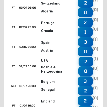
2
Switzerland
FT
03/07 03:00
(0)
Algeria
0
(0)
2
Portugal
FT
02/07 23:00
(0)
Croatia
1
(1)
3
Spain
FT
02/07 19:00
(0)
Austria
0
(1)
2
USA
FT
02/07 00:00
Bosnia &
(0)
0
Herzegovina
(0)
3
Belgium
AET
01/07 20:00
(1)
Senegal
2
(0)
2
England
FT
01/07 16:00