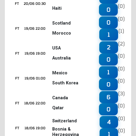
FT
20/06 00:30
(0)
Haiti
0
(0)
0
Scotland
FT
19/06 22:00
(1)
Morocco
1
(2)
2
USA
FT
19/06 19:00
(0)
Australia
0
(0)
1
Mexico
FT
19/06 01:00
(0)
South Korea
0
(3)
6
Canada
FT
18/06 22:00
(0)
Qatar
0
(0)
4
Switzerland
FT
18/06 19:00
Bosnia &
(0)
1
Herzegovina