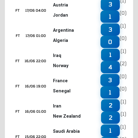
(1)
3
Austria
FT
17/06 04:00
(0)
Jordan
1
(1)
3
Argentina
FT
17/06 01:00
(0)
Algeria
0
(1)
1
Iraq
FT
16/06 22:00
(2)
Norway
4
(0)
3
France
FT
16/06 19:00
(0)
Senegal
1
(1)
2
Iran
FT
16/06 01:00
(1)
New Zealand
2
(1)
1
Saudi Arabia
FT
15/06 22:00