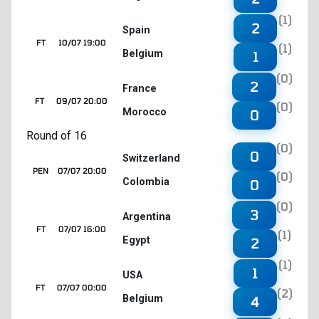
(1)
2
Spain
FT
10/07 19:00
(1)
Belgium
1
(0)
2
France
FT
09/07 20:00
(0)
Morocco
0
Round of 16
(0)
0
Switzerland
PEN
07/07 20:00
(0)
Colombia
0
(0)
3
Argentina
FT
07/07 16:00
(1)
Egypt
2
(1)
1
USA
FT
07/07 00:00
(2)
Belgium
4