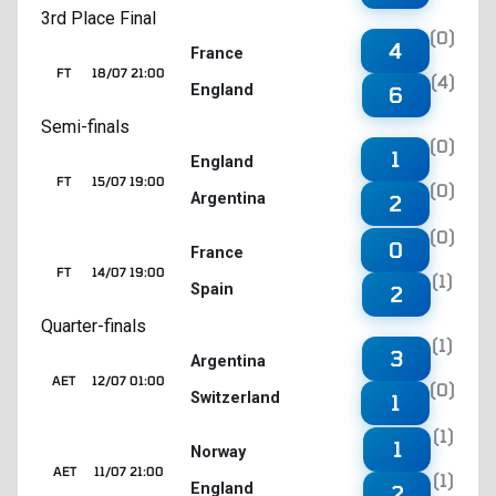
3rd Place Final
(0)
4
France
FT
18/07 21:00
(4)
England
6
Semi-finals
(0)
1
England
FT
15/07 19:00
(0)
Argentina
2
(0)
0
France
FT
14/07 19:00
(1)
Spain
2
Quarter-finals
(1)
3
Argentina
AET
12/07 01:00
(0)
Switzerland
1
(1)
1
Norway
AET
11/07 21:00
(1)
England
2