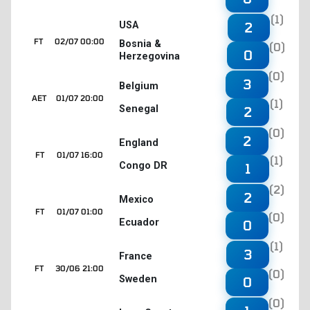
(1)
2
USA
FT
02/07 00:00
Bosnia &
(0)
0
Herzegovina
(0)
3
Belgium
AET
01/07 20:00
(1)
Senegal
2
(0)
2
England
FT
01/07 16:00
(1)
Congo DR
1
(2)
2
Mexico
FT
01/07 01:00
(0)
Ecuador
0
(1)
3
France
FT
30/06 21:00
(0)
Sweden
0
(0)