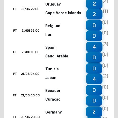
(2)
2
Uruguay
FT
21/06 22:00
(1)
Cape Verde Islands
2
(0)
0
Belgium
FT
21/06 19:00
(0)
Iran
0
(3)
4
Spain
FT
21/06 16:00
(0)
Saudi Arabia
0
(0)
0
Tunisia
FT
21/06 04:00
(2)
Japan
4
(0)
0
Ecuador
FT
21/06 00:00
(0)
Curaçao
0
(0)
2
Germany
FT
20/06 20:00