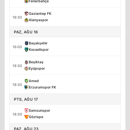
Fenerbahçe
Gaziantep FK
18:30
Alanyaspor
PAZ, AĞU 16
Başakşehir
16:00
Kocaelispor
Beşiktaş
18:30
Eyüpspor
Amed
18:30
Erzurumspor FK
PTS, AĞU 17
Samsunspor
18:30
Göztepe
PAZ, AĞU 23