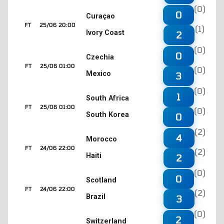
(0)
0
Curaçao
FT
25/06 20:00
(1)
Ivory Coast
2
(0)
0
Czechia
FT
25/06 01:00
(0)
Mexico
3
(0)
1
South Africa
FT
25/06 01:00
(0)
South Korea
0
(2)
4
Morocco
FT
24/06 22:00
(2)
Haiti
2
(0)
0
Scotland
FT
24/06 22:00
(2)
Brazil
3
(0)
2
Switzerland