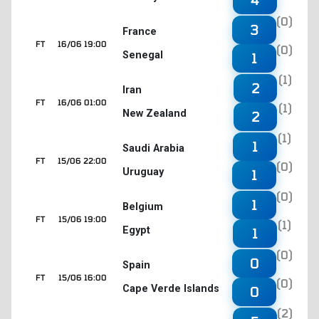
(0)
3
France
FT
16/06 19:00
(0)
Senegal
1
(1)
2
Iran
FT
16/06 01:00
(1)
New Zealand
2
(1)
1
Saudi Arabia
FT
15/06 22:00
(0)
Uruguay
1
(0)
1
Belgium
FT
15/06 19:00
(1)
Egypt
1
(0)
0
Spain
FT
15/06 16:00
(0)
Cape Verde Islands
0
(2)