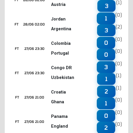
(1)
Austria
3
(0)
1
Jordan
FT
28/06 02:00
(2)
Argentina
3
(0)
0
Colombia
FT
27/06 23:30
(0)
Portugal
0
(0)
3
Congo DR
FT
27/06 23:30
(1)
Uzbekistan
1
(1)
2
Croatia
FT
27/06 21:00
(0)
Ghana
1
(0)
0
Panama
FT
27/06 21:00
(0)
England
2