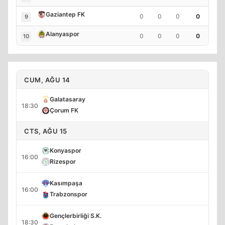
Gaziantep FK
0
0
0
0
9
Alanyaspor
0
0
0
0
10
CUM, AĞU 14
Galatasaray
18:30
Çorum FK
CTS, AĞU 15
Konyaspor
16:00
Rizespor
Kasımpaşa
16:00
Trabzonspor
Gençlerbirliği S.K.
18:30