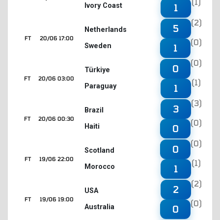
(1)
Ivory Coast
1
(2)
5
Netherlands
FT
20/06 17:00
(0)
Sweden
1
(0)
0
Türkiye
FT
20/06 03:00
(1)
Paraguay
1
(3)
3
Brazil
FT
20/06 00:30
(0)
Haiti
0
(0)
0
Scotland
FT
19/06 22:00
(1)
Morocco
1
(2)
2
USA
FT
19/06 19:00
(0)
Australia
0