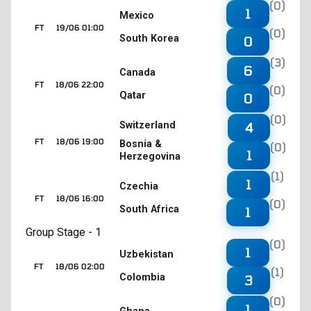
(0)
1
Mexico
FT
19/06 01:00
(0)
South Korea
0
(3)
6
Canada
FT
18/06 22:00
(0)
Qatar
0
(0)
4
Switzerland
FT
18/06 19:00
Bosnia &
(0)
1
Herzegovina
(1)
1
Czechia
FT
18/06 16:00
(0)
South Africa
1
Group Stage - 1
(0)
1
Uzbekistan
FT
18/06 02:00
(1)
Colombia
3
(0)
1