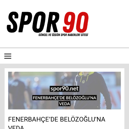
İçeriğe
geç
Bütün spor dalları ile ilgili özgün haber sitesi
FENERBAHÇE’DE BELÖZOĞLU’NA
VEDA