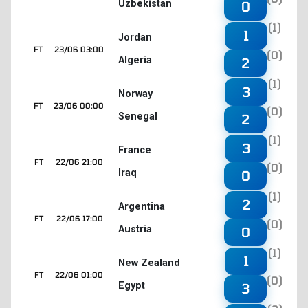
Uzbekistan
0
(1)
1
Jordan
FT
23/06 03:00
(0)
Algeria
2
(1)
3
Norway
FT
23/06 00:00
(0)
Senegal
2
(1)
3
France
FT
22/06 21:00
(0)
Iraq
0
(1)
2
Argentina
FT
22/06 17:00
(0)
Austria
0
(1)
1
New Zealand
FT
22/06 01:00
(0)
Egypt
3