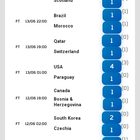
Scotland
1
(1)
1
Brazil
FT
13/06 22:00
(1)
Morocco
1
(0)
1
Qatar
FT
13/06 19:00
(1)
Switzerland
1
(3)
4
USA
FT
13/06 01:00
(0)
Paraguay
1
(0)
1
Canada
FT
12/06 19:00
Bosnia &
(1)
1
Herzegovina
(0)
2
South Korea
FT
12/06 02:00
(0)
Czechia
1
(1)