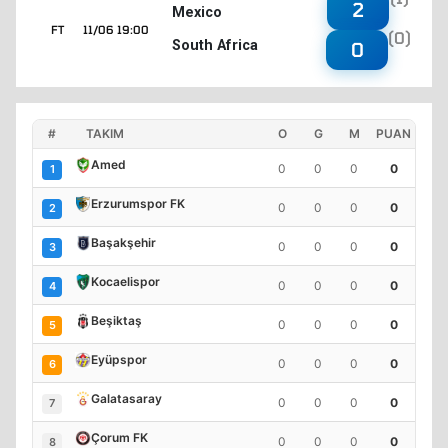
2
Mexico
FT
11/06 19:00
(0)
South Africa
0
#
TAKIM
O
G
M
PUAN
Amed
0
0
0
0
1
Erzurumspor FK
0
0
0
0
2
Başakşehir
0
0
0
0
3
Kocaelispor
0
0
0
0
4
Beşiktaş
0
0
0
0
5
Eyüpspor
0
0
0
0
6
Galatasaray
0
0
0
0
7
Çorum FK
0
0
0
0
8