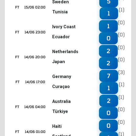
5
Sweden
FT
15/06 02:00
(1)
Tunisia
1
(0)
1
Ivory Coast
FT
14/06 23:00
(0)
Ecuador
0
(0)
2
Netherlands
FT
14/06 20:00
(0)
Japan
2
(3)
7
Germany
FT
14/06 17:00
(1)
Curaçao
1
(1)
2
Australia
FT
14/06 04:00
(0)
Türkiye
0
(0)
0
Haiti
FT
14/06 01:00
(1)