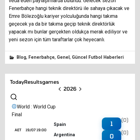
veda eden paylaşımlarda bulundu. Gelecek sezon
Fenerbahçe hangi teknik direktörü ile sahaya çıkacak ve
Emre Bölezoğlu kariyer yolculuğunda hangi takıma
geçecek ya da bir takıma geçip teknik direktörlük
yapacak mı bunlar gerçekten oldukça merak ediliyor ve
yeni sezon için tüm taraftarlar çok heyecanlı.
,
,
,
Blog
Fenerbahçe
Genel
Güncel Futbol Haberleri
Today
Results
games
2026
World : World Cup
Final
(0)
1
Spain
AET
19/07 19:00
(0)
Argentina
0