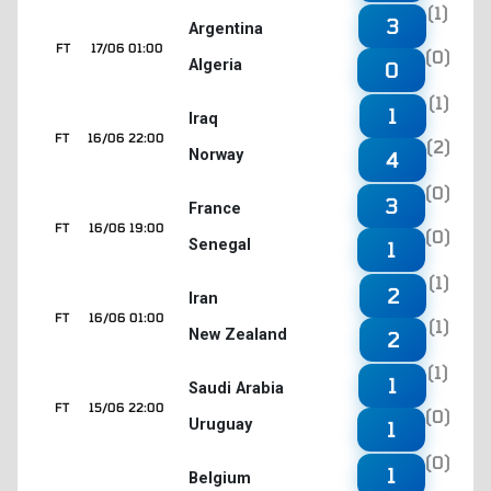
(1)
3
Argentina
FT
17/06 01:00
(0)
Algeria
0
(1)
1
Iraq
FT
16/06 22:00
(2)
Norway
4
(0)
3
France
FT
16/06 19:00
(0)
Senegal
1
(1)
2
Iran
FT
16/06 01:00
(1)
New Zealand
2
(1)
1
Saudi Arabia
FT
15/06 22:00
(0)
Uruguay
1
(0)
1
Belgium