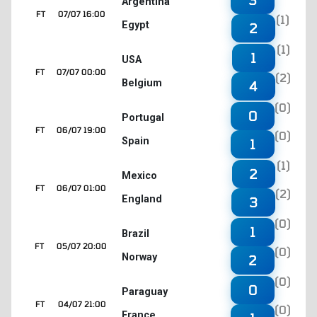
Argentina
FT
07/07 16:00
(1)
Egypt
2
(1)
1
USA
FT
07/07 00:00
(2)
Belgium
4
(0)
0
Portugal
FT
06/07 19:00
(0)
Spain
1
(1)
2
Mexico
FT
06/07 01:00
(2)
England
3
(0)
1
Brazil
FT
05/07 20:00
(0)
Norway
2
(0)
0
Paraguay
FT
04/07 21:00
(0)
France