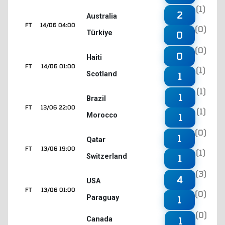
(1)
2
Australia
FT
14/06 04:00
(0)
Türkiye
0
(0)
0
Haiti
FT
14/06 01:00
(1)
Scotland
1
(1)
1
Brazil
FT
13/06 22:00
(1)
Morocco
1
(0)
1
Qatar
FT
13/06 19:00
(1)
Switzerland
1
(3)
4
USA
FT
13/06 01:00
(0)
Paraguay
1
(0)
1
Canada