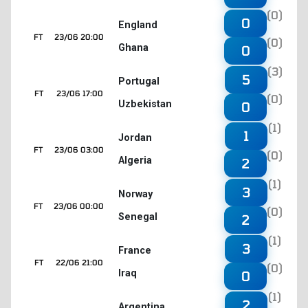
(0)
0
England
FT
23/06 20:00
(0)
Ghana
0
(3)
5
Portugal
FT
23/06 17:00
(0)
Uzbekistan
0
(1)
1
Jordan
FT
23/06 03:00
(0)
Algeria
2
(1)
3
Norway
FT
23/06 00:00
(0)
Senegal
2
(1)
3
France
FT
22/06 21:00
(0)
Iraq
0
(1)
2
Argentina