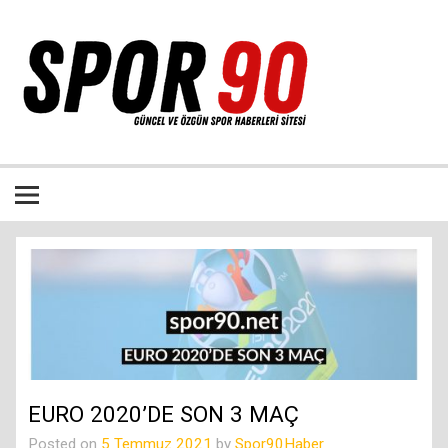
İçeriğe
geç
Bütün spor dalları ile ilgili özgün haber sitesi
EURO 2020’DE SON 3 MAÇ
Posted on
5 Temmuz 2021
by
Spor90Haber