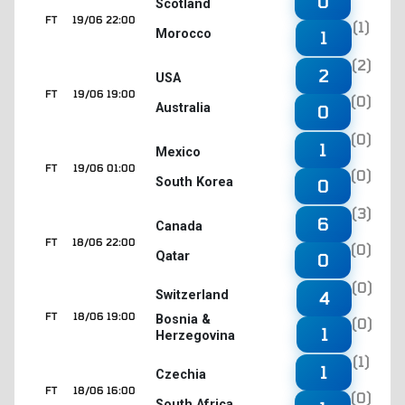
0
Scotland
FT
19/06 22:00
(1)
Morocco
1
(2)
2
USA
FT
19/06 19:00
(0)
Australia
0
(0)
1
Mexico
FT
19/06 01:00
(0)
South Korea
0
(3)
6
Canada
FT
18/06 22:00
(0)
Qatar
0
(0)
4
Switzerland
FT
18/06 19:00
Bosnia &
(0)
1
Herzegovina
(1)
1
Czechia
FT
18/06 16:00
(0)
South Africa