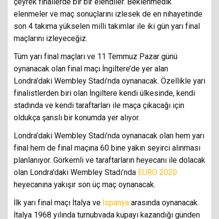
çeyrek finallerde bir bir elendiler. Beklenmedik
elenmeler ve maç sonuçlarını izlesek de en nihayetinde
son 4 takıma yükselen milli takımlar ile iki gün yarı final
maçlarını izleyeceğiz.
Tüm yarı final maçları ve 11 Temmuz Pazar günü
oynanacak olan final maçı İngiltere’de yer alan
Londra’daki Wembley Stadı’nda oynanacak. Özellikle yarı
finalistlerden biri olan İngiltere kendi ülkesinde, kendi
stadında ve kendi taraftarları ile maça çıkacağı için
oldukça şanslı bir konumda yer alıyor.
Londra’daki Wembley Stadı’nda oynanacak olan hem yarı
final hem de final maçına 60 bine yakın seyirci alınması
planlanıyor. Görkemli ve taraftarların heyecanı ile dolacak
olan Londra’daki Wembley Stadı’nda
EURO 2020
heyecanına yakışır son üç maç oynanacak.
İlk yarı final maçı İtalya ve
İspanya
arasında oynanacak.
İtalya 1968 yılında turnubvada kupayı kazandığı günden