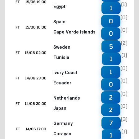
FT
15/06 19:00
(1)
Egypt
1
(0)
0
Spain
FT
15/06 16:00
(0)
Cape Verde Islands
0
(2)
5
Sweden
FT
15/06 02:00
(1)
Tunisia
1
(0)
1
Ivory Coast
FT
14/06 23:00
(0)
Ecuador
0
(0)
2
Netherlands
FT
14/06 20:00
(0)
Japan
2
(3)
7
Germany
FT
14/06 17:00
(1)
Curaçao
1