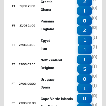
2
Croatia
FT
27/06 21:00
(0)
Ghana
1
(0)
0
Panama
FT
27/06 21:00
(0)
England
2
(1)
1
Egypt
FT
27/06 03:00
(1)
Iran
1
(0)
1
New Zealand
FT
27/06 03:00
(1)
Belgium
5
(0)
0
Uruguay
FT
27/06 00:00
(1)
Spain
1
(0)
0
Cape Verde Islands
FT
27/06 00:00
(0)