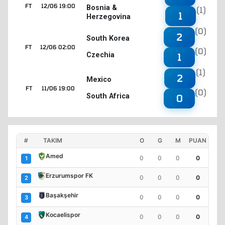
FT
12/06 19:00
Bosnia &
(1)
1
Herzegovina
(0)
2
South Korea
FT
12/06 02:00
(0)
Czechia
1
(1)
2
Mexico
FT
11/06 19:00
(0)
South Africa
0
#
TAKIM
O
G
M
PUAN
Amed
0
0
0
0
1
Erzurumspor FK
0
0
0
0
2
Başakşehir
0
0
0
0
3
Kocaelispor
0
0
0
0
4