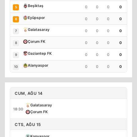
Beşiktaş
0
0
0
0
5
Eyüpspor
0
0
0
0
6
Galatasaray
0
0
0
0
7
Çorum FK
0
0
0
0
8
Gaziantep FK
0
0
0
0
9
Alanyaspor
0
0
0
0
10
CUM, AĞU 14
Galatasaray
18:30
Çorum FK
CTS, AĞU 15
Konyaspor