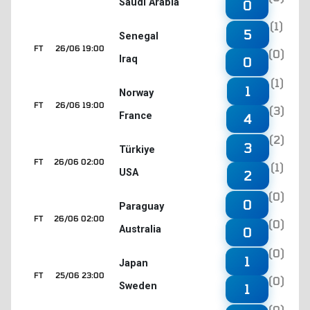
Saudi Arabia
0
(1)
5
Senegal
FT
26/06 19:00
(0)
Iraq
0
(1)
1
Norway
FT
26/06 19:00
(3)
France
4
(2)
3
Türkiye
FT
26/06 02:00
(1)
USA
2
(0)
0
Paraguay
FT
26/06 02:00
(0)
Australia
0
(0)
1
Japan
FT
25/06 23:00
(0)
Sweden
1
(0)