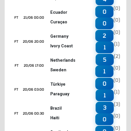
(0)
0
Ecuador
FT
21/06 00:00
(0)
Curaçao
0
(0)
2
Germany
FT
20/06 20:00
(1)
Ivory Coast
1
(2)
5
Netherlands
FT
20/06 17:00
(0)
Sweden
1
(0)
0
Türkiye
FT
20/06 03:00
(1)
Paraguay
1
(3)
3
Brazil
FT
20/06 00:30
(0)
Haiti
0
(0)