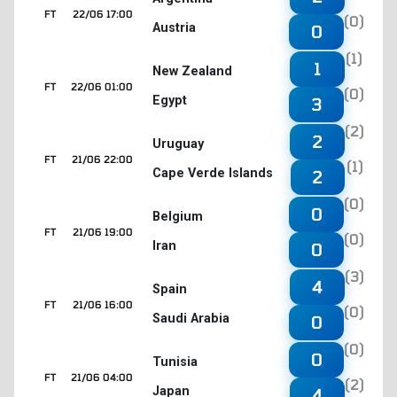
FT
22/06 17:00
(0)
Austria
0
(1)
1
New Zealand
FT
22/06 01:00
(0)
Egypt
3
(2)
2
Uruguay
FT
21/06 22:00
(1)
Cape Verde Islands
2
(0)
0
Belgium
FT
21/06 19:00
(0)
Iran
0
(3)
4
Spain
FT
21/06 16:00
(0)
Saudi Arabia
0
(0)
0
Tunisia
FT
21/06 04:00
(2)
Japan
4