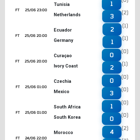
1
Tunisia
FT
25/06 23:00
(2)
Netherlands
3
(1)
2
Ecuador
FT
25/06 20:00
(1)
Germany
1
(0)
0
Curaçao
FT
25/06 20:00
(1)
Ivory Coast
2
(0)
0
Czechia
FT
25/06 01:00
(0)
Mexico
3
(0)
1
South Africa
FT
25/06 01:00
(0)
South Korea
0
(2)
4
Morocco
FT
24/06 22:00