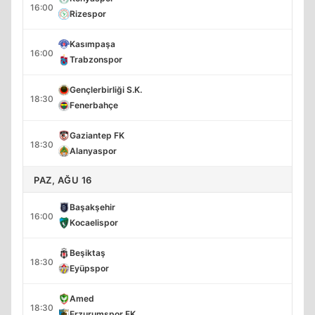
16:00
Rizespor
Kasımpaşa
16:00
Trabzonspor
Gençlerbirliği S.K.
18:30
Fenerbahçe
Gaziantep FK
18:30
Alanyaspor
PAZ, AĞU 16
Başakşehir
16:00
Kocaelispor
Beşiktaş
18:30
Eyüpspor
Amed
18:30
Erzurumspor FK