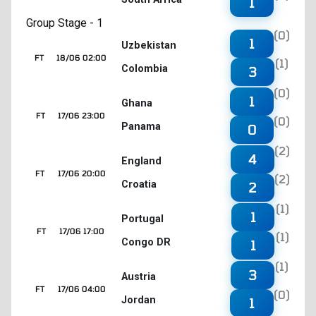
1
Group Stage - 1
(0)
1
Uzbekistan
FT
18/06 02:00
(1)
Colombia
3
(0)
1
Ghana
FT
17/06 23:00
(0)
Panama
0
(2)
4
England
FT
17/06 20:00
(2)
Croatia
2
(1)
1
Portugal
FT
17/06 17:00
(1)
Congo DR
1
(1)
3
Austria
FT
17/06 04:00
(0)
Jordan
1