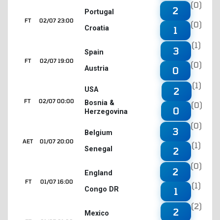
(0)
2
Portugal
FT
02/07 23:00
(0)
Croatia
1
(1)
3
Spain
FT
02/07 19:00
(0)
Austria
0
(1)
2
USA
FT
02/07 00:00
Bosnia &
(0)
0
Herzegovina
(0)
3
Belgium
AET
01/07 20:00
(1)
Senegal
2
(0)
2
England
FT
01/07 16:00
(1)
Congo DR
1
(2)
2
Mexico