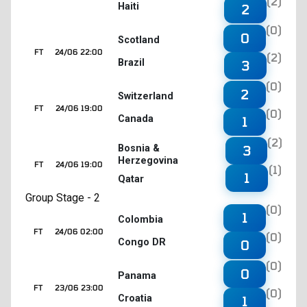
(2)
Haiti
2
(0)
0
Scotland
FT
24/06 22:00
(2)
Brazil
3
(0)
2
Switzerland
FT
24/06 19:00
(0)
Canada
1
(2)
3
Bosnia &
Herzegovina
FT
24/06 19:00
(1)
1
Qatar
Group Stage - 2
(0)
1
Colombia
FT
24/06 02:00
(0)
Congo DR
0
(0)
0
Panama
FT
23/06 23:00
(0)
Croatia
1