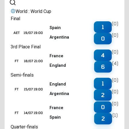
World : World Cup
Final
(0)
1
Spain
AET
19/07 19:00
(0)
Argentina
0
3rd Place Final
(0)
4
France
FT
18/07 21:00
(4)
England
6
Semi-finals
(0)
1
England
FT
15/07 19:00
(0)
Argentina
2
(0)
0
France
FT
14/07 19:00
(1)
Spain
2
Quarter-finals