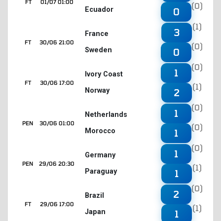
FT
01/07 01:00
(0)
Ecuador
0
(1)
3
France
FT
30/06 21:00
(0)
Sweden
0
(0)
1
Ivory Coast
FT
30/06 17:00
(1)
Norway
2
(0)
1
Netherlands
PEN
30/06 01:00
(0)
Morocco
1
(0)
1
Germany
PEN
29/06 20:30
(1)
Paraguay
1
(0)
2
Brazil
FT
29/06 17:00
(1)
Japan
1