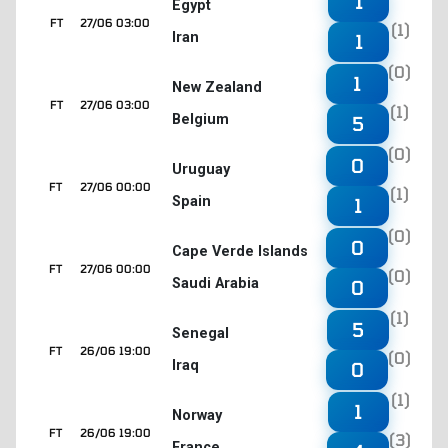
1
Egypt
FT
27/06 03:00
(1)
Iran
1
(0)
1
New Zealand
FT
27/06 03:00
(1)
Belgium
5
(0)
0
Uruguay
FT
27/06 00:00
(1)
Spain
1
(0)
0
Cape Verde Islands
FT
27/06 00:00
(0)
Saudi Arabia
0
(1)
5
Senegal
FT
26/06 19:00
(0)
Iraq
0
(1)
1
Norway
FT
26/06 19:00
(3)
France