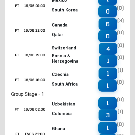
Mexico
FT
19/06 01:00
(0)
South Korea
0
(3)
6
Canada
FT
18/06 22:00
(0)
Qatar
0
(0)
4
Switzerland
FT
18/06 19:00
Bosnia &
(0)
1
Herzegovina
(1)
1
Czechia
FT
18/06 16:00
(0)
South Africa
1
Group Stage - 1
(0)
1
Uzbekistan
FT
18/06 02:00
(1)
Colombia
3
(0)
1
Ghana
FT
17/06 23:00