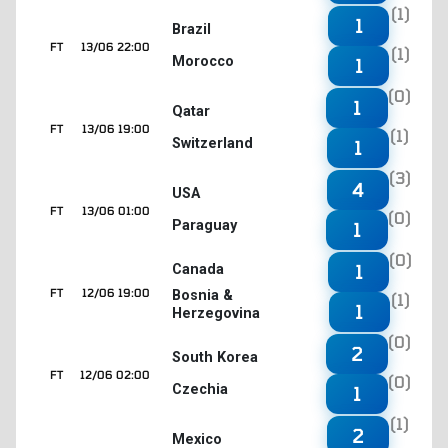
(1)
1
Brazil
FT
13/06 22:00
(1)
Morocco
1
(0)
1
Qatar
FT
13/06 19:00
(1)
Switzerland
1
(3)
4
USA
FT
13/06 01:00
(0)
Paraguay
1
(0)
1
Canada
FT
12/06 19:00
Bosnia &
(1)
1
Herzegovina
(0)
2
South Korea
FT
12/06 02:00
(0)
Czechia
1
(1)
2
Mexico