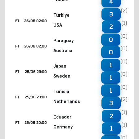
4
(2)
3
Türkiye
FT
26/06 02:00
(1)
USA
2
(0)
0
Paraguay
FT
26/06 02:00
(0)
Australia
0
(0)
1
Japan
FT
25/06 23:00
(0)
Sweden
1
(0)
1
Tunisia
FT
25/06 23:00
(2)
Netherlands
3
(1)
2
Ecuador
FT
25/06 20:00
(1)
Germany
1
(0)