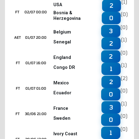
(1)
2
USA
FT
02/07 00:00
Bosnia &
(0)
0
Herzegovina
(0)
3
Belgium
AET
01/07 20:00
(1)
Senegal
2
(0)
2
England
FT
01/07 16:00
(1)
Congo DR
1
(2)
2
Mexico
FT
01/07 01:00
(0)
Ecuador
0
(1)
3
France
FT
30/06 21:00
(0)
Sweden
0
(0)
1
Ivory Coast