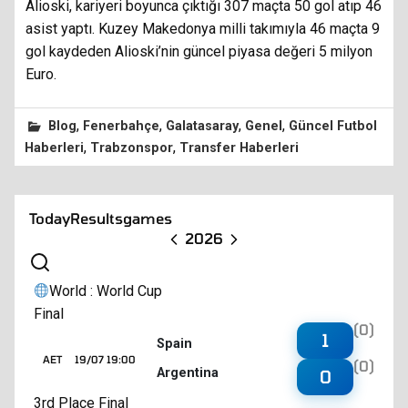
Alioski, kariyeri boyunca çıktığı 307 maçta 50 gol atıp 46
asist yaptı. Kuzey Makedonya milli takımıyla 46 maçta 9
gol kaydeden Alioski’nin güncel piyasa değeri 5 milyon
Euro.
,
,
,
,
Blog
Fenerbahçe
Galatasaray
Genel
Güncel Futbol
,
,
Haberleri
Trabzonspor
Transfer Haberleri
Today
Results
games
2026
World : World Cup
Final
(0)
1
Spain
AET
19/07 19:00
(0)
Argentina
0
3rd Place Final