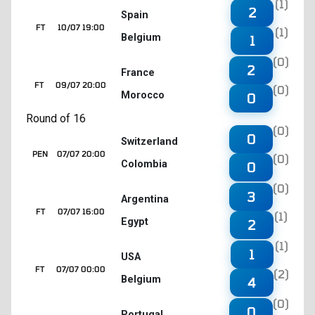
(1)
2
Spain
FT
10/07 19:00
(1)
Belgium
1
(0)
2
France
FT
09/07 20:00
(0)
Morocco
0
Round of 16
(0)
0
Switzerland
PEN
07/07 20:00
(0)
Colombia
0
(0)
3
Argentina
FT
07/07 16:00
(1)
Egypt
2
(1)
1
USA
FT
07/07 00:00
(2)
Belgium
4
(0)
0
Portugal