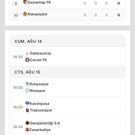
Gaziantep FK
0
0
0
0
9
Alanyaspor
0
0
0
0
10
CUM, AĞU 14
Galatasaray
18:30
Çorum FK
CTS, AĞU 15
Konyaspor
16:00
Rizespor
Kasımpaşa
16:00
Trabzonspor
Gençlerbirliği S.K.
18:30
Fenerbahçe