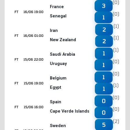
(0)
3
France
FT
16/06 19:00
(0)
Senegal
1
(1)
2
Iran
FT
16/06 01:00
(1)
New Zealand
2
(1)
1
Saudi Arabia
FT
15/06 22:00
(0)
Uruguay
1
(0)
1
Belgium
FT
15/06 19:00
(1)
Egypt
1
(0)
0
Spain
FT
15/06 16:00
(0)
Cape Verde Islands
0
(2)
5
Sweden