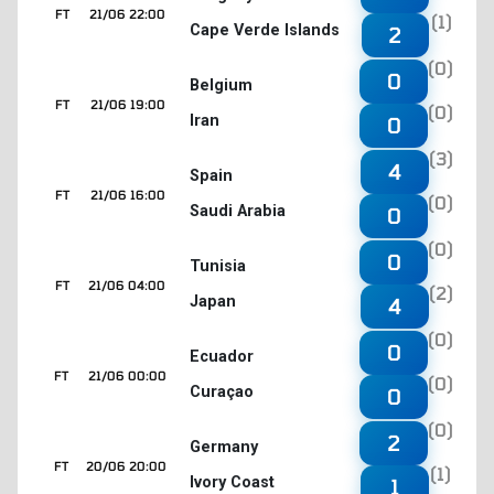
FT
21/06 22:00
(1)
Cape Verde Islands
2
(0)
0
Belgium
FT
21/06 19:00
(0)
Iran
0
(3)
4
Spain
FT
21/06 16:00
(0)
Saudi Arabia
0
(0)
0
Tunisia
FT
21/06 04:00
(2)
Japan
4
(0)
0
Ecuador
FT
21/06 00:00
(0)
Curaçao
0
(0)
2
Germany
FT
20/06 20:00
(1)
Ivory Coast
1