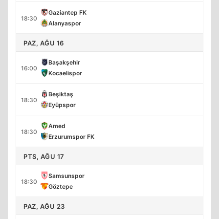
Gaziantep FK
18:30
Alanyaspor
PAZ, AĞU 16
Başakşehir
16:00
Kocaelispor
Beşiktaş
18:30
Eyüpspor
Amed
18:30
Erzurumspor FK
PTS, AĞU 17
Samsunspor
18:30
Göztepe
PAZ, AĞU 23