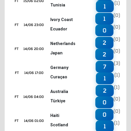
FT
15/06 02:00
(1)
Tunisia
1
(0)
1
Ivory Coast
FT
14/06 23:00
(0)
Ecuador
0
(0)
2
Netherlands
FT
14/06 20:00
(0)
Japan
2
(3)
7
Germany
FT
14/06 17:00
(1)
Curaçao
1
(1)
2
Australia
FT
14/06 04:00
(0)
Türkiye
0
(0)
0
Haiti
FT
14/06 01:00
(1)
Scotland
1