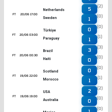
(2)
5
Netherlands
FT
20/06 17:00
(0)
Sweden
1
(0)
0
Türkiye
FT
20/06 03:00
(1)
Paraguay
1
(3)
3
Brazil
FT
20/06 00:30
(0)
Haiti
0
(0)
0
Scotland
FT
19/06 22:00
(1)
Morocco
1
(2)
2
USA
FT
19/06 19:00
(0)
Australia
0
(0)
1