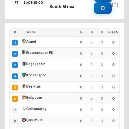
FT
11/06 19:00
(0)
South Africa
0
#
TAKIM
O
G
M
PUAN
Amed
0
0
0
0
1
Erzurumspor FK
0
0
0
0
2
Başakşehir
0
0
0
0
3
Kocaelispor
0
0
0
0
4
Beşiktaş
0
0
0
0
5
Eyüpspor
0
0
0
0
6
Galatasaray
0
0
0
0
7
Çorum FK
0
0
0
0
8