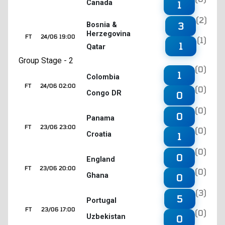
Canada
1
(2)
3
Bosnia &
Herzegovina
FT
24/06 19:00
(1)
1
Qatar
Group Stage - 2
(0)
1
Colombia
FT
24/06 02:00
(0)
Congo DR
0
(0)
0
Panama
FT
23/06 23:00
(0)
Croatia
1
(0)
0
England
FT
23/06 20:00
(0)
Ghana
0
(3)
5
Portugal
FT
23/06 17:00
(0)
Uzbekistan
0