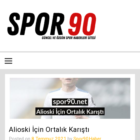
İçeriğe
geç
Bütün spor dalları ile ilgili özgün haber sitesi
Alioski İçin Ortalık Karıştı
Posted on
8 Temmuz 2021
by
Spor90Haber