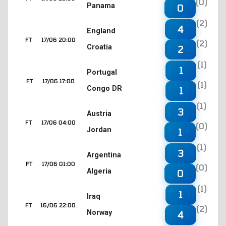
(0)
Panama
0
(2)
4
England
FT
17/06 20:00
(2)
Croatia
2
(1)
1
Portugal
FT
17/06 17:00
(1)
Congo DR
1
(1)
3
Austria
FT
17/06 04:00
(0)
Jordan
1
(1)
3
Argentina
FT
17/06 01:00
(0)
Algeria
0
(1)
1
Iraq
FT
16/06 22:00
(2)
Norway
4