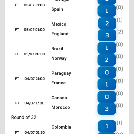
FT
06/07 19:00
(0)
Spain
1
(1)
2
Mexico
FT
06/07 01:00
(2)
England
3
(0)
1
Brazil
FT
05/07 20:00
(0)
Norway
2
(0)
0
Paraguay
FT
04/07 21:00
(0)
France
1
(0)
0
Canada
FT
04/07 17:00
(0)
Morocco
3
Round of 32
(1)
1
Colombia
FT
04/07 01:30