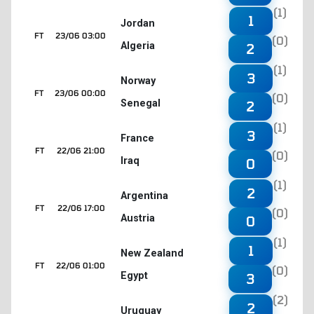
(1)
1
Jordan
FT
23/06 03:00
(0)
Algeria
2
(1)
3
Norway
FT
23/06 00:00
(0)
Senegal
2
(1)
3
France
FT
22/06 21:00
(0)
Iraq
0
(1)
2
Argentina
FT
22/06 17:00
(0)
Austria
0
(1)
1
New Zealand
FT
22/06 01:00
(0)
Egypt
3
(2)
2
Uruguay