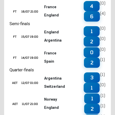
(0)
4
France
FT
18/07 21:00
(4)
England
6
Semi-finals
(0)
1
England
FT
15/07 19:00
(0)
Argentina
2
(0)
0
France
FT
14/07 19:00
(1)
Spain
2
Quarter-finals
(1)
3
Argentina
AET
12/07 01:00
(0)
Switzerland
1
(1)
1
Norway
AET
11/07 21:00
(1)
England
2