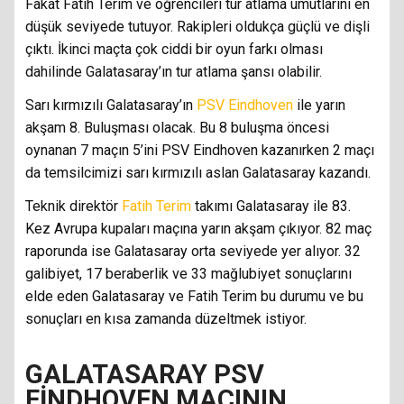
Fakat Fatih Terim ve öğrencileri tur atlama umutlarını en
düşük seviyede tutuyor. Rakipleri oldukça güçlü ve dişli
çıktı. İkinci maçta çok ciddi bir oyun farkı olması
dahilinde Galatasaray’ın tur atlama şansı olabilir.
Sarı kırmızılı Galatasaray’ın
PSV Eindhoven
ile yarın
akşam 8. Buluşması olacak. Bu 8 buluşma öncesi
oynanan 7 maçın 5’ini PSV Eindhoven kazanırken 2 maçı
da temsilcimizi sarı kırmızılı aslan Galatasaray kazandı.
Teknik direktör
Fatih Terim
takımı Galatasaray ile 83.
Kez Avrupa kupaları maçına yarın akşam çıkıyor. 82 maç
raporunda ise Galatasaray orta seviyede yer alıyor. 32
galibiyet, 17 beraberlik ve 33 mağlubiyet sonuçlarını
elde eden Galatasaray ve Fatih Terim bu durumu ve bu
sonuçları en kısa zamanda düzeltmek istiyor.
GALATASARAY PSV
EİNDHOVEN MAÇININ