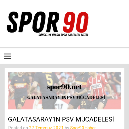
İçeriğe
geç
Bütün spor dalları ile ilgili özgün haber sitesi
GALATASARAY’IN PSV MÜCADELESİ
Posted on
27 Temmuz 2021
by
Spor90Haber