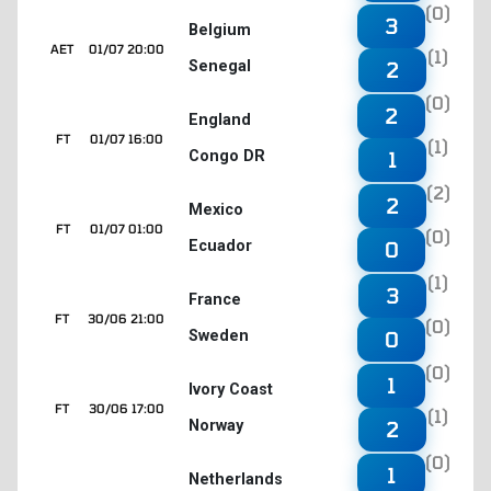
(0)
3
Belgium
AET
01/07 20:00
(1)
Senegal
2
(0)
2
England
FT
01/07 16:00
(1)
Congo DR
1
(2)
2
Mexico
FT
01/07 01:00
(0)
Ecuador
0
(1)
3
France
FT
30/06 21:00
(0)
Sweden
0
(0)
1
Ivory Coast
FT
30/06 17:00
(1)
Norway
2
(0)
1
Netherlands