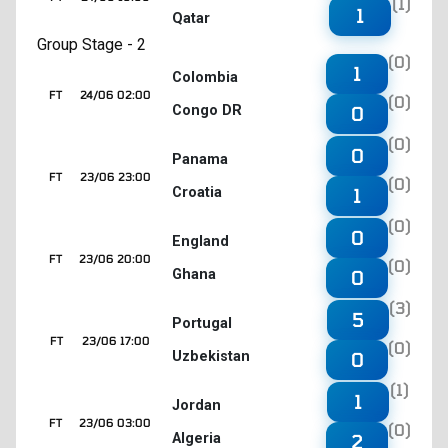
(1)
1
Qatar
Group Stage - 2
(0)
1
Colombia
FT
24/06 02:00
(0)
Congo DR
0
(0)
0
Panama
FT
23/06 23:00
(0)
Croatia
1
(0)
0
England
FT
23/06 20:00
(0)
Ghana
0
(3)
5
Portugal
FT
23/06 17:00
(0)
Uzbekistan
0
(1)
1
Jordan
FT
23/06 03:00
(0)
Algeria
2