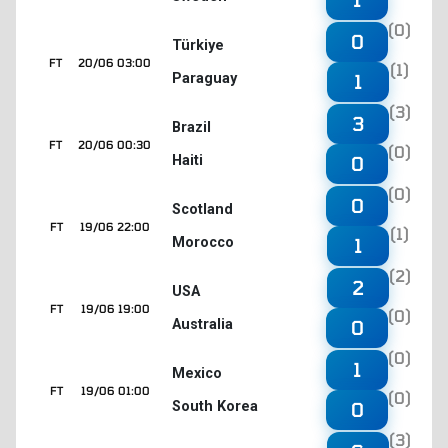
(0)
0
Türkiye
FT
20/06 03:00
(1)
Paraguay
1
(3)
3
Brazil
FT
20/06 00:30
(0)
Haiti
0
(0)
0
Scotland
FT
19/06 22:00
(1)
Morocco
1
(2)
2
USA
FT
19/06 19:00
(0)
Australia
0
(0)
1
Mexico
FT
19/06 01:00
(0)
South Korea
0
(3)