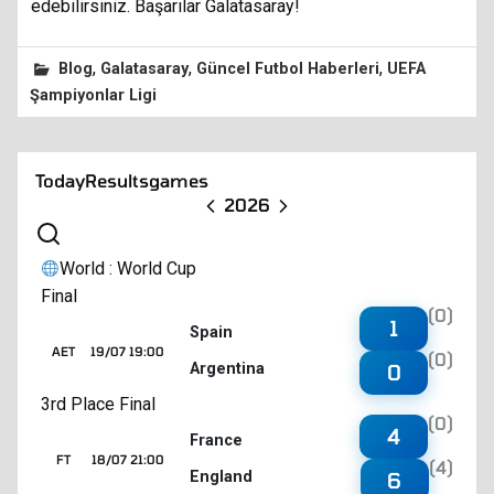
edebilirsiniz. Başarılar Galatasaray!
,
,
,
Blog
Galatasaray
Güncel Futbol Haberleri
UEFA
Şampiyonlar Ligi
Today
Results
games
2026
World : World Cup
Final
(0)
1
Spain
AET
19/07 19:00
(0)
Argentina
0
3rd Place Final
(0)
4
France
FT
18/07 21:00
(4)
England
6