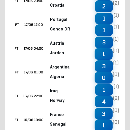
FT
17/06 20:00
(2)
Croatia
2
(1)
1
Portugal
FT
17/06 17:00
(1)
Congo DR
1
(1)
3
Austria
FT
17/06 04:00
(0)
Jordan
1
(1)
3
Argentina
FT
17/06 01:00
(0)
Algeria
0
(1)
1
Iraq
FT
16/06 22:00
(2)
Norway
4
(0)
3
France
FT
16/06 19:00
(0)
Senegal
1