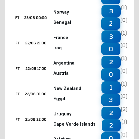
(1)
3
Norway
FT
23/06 00:00
(0)
Senegal
2
(1)
3
France
FT
22/06 21:00
(0)
Iraq
0
(1)
2
Argentina
FT
22/06 17:00
(0)
Austria
0
(1)
1
New Zealand
FT
22/06 01:00
(0)
Egypt
3
(2)
2
Uruguay
FT
21/06 22:00
(1)
Cape Verde Islands
2
(0)
0