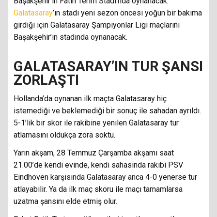
Başakşehir’in Fatih Terim Stadı’nda oynanacak.
Galatasaray
’ın stadı yeni sezon öncesi yoğun bir bakıma
girdiği için Galatasaray Şampiyonlar Ligi maçlarını
Başakşehir’in stadında oynanacak.
GALATASARAY’IN TUR ŞANSI
ZORLAŞTI
Hollanda’da oynanan ilk maçta Galatasaray hiç
istemediği ve beklemediği bir sonuç ile sahadan ayrıldı.
5-1’lik bir skor ile rakibine yenilen Galatasaray tur
atlamasını oldukça zora soktu.
Yarın akşam, 28 Temmuz Çarşamba akşamı saat
21.00’de kendi evinde, kendi sahasında rakibi PSV
Eindhoven karşısında Galatasaray anca 4-0 yenerse tur
atlayabilir. Ya da ilk maç skoru ile maçı tamamlarsa
uzatma şansını elde etmiş olur.