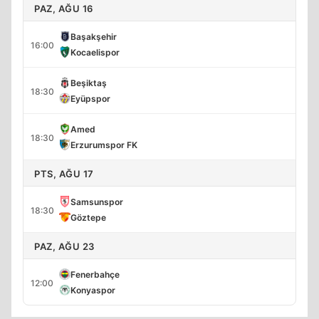
PAZ, AĞU 16
Başakşehir
16:00
Kocaelispor
Beşiktaş
18:30
Eyüpspor
Amed
18:30
Erzurumspor FK
PTS, AĞU 17
Samsunspor
18:30
Göztepe
PAZ, AĞU 23
Fenerbahçe
12:00
Konyaspor