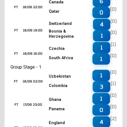
6
Canada
FT
18/06 22:00
(0)
Qatar
0
(0)
4
Switzerland
FT
18/06 19:00
Bosnia &
(0)
1
Herzegovina
(1)
1
Czechia
FT
18/06 16:00
(0)
South Africa
1
Group Stage - 1
(0)
1
Uzbekistan
FT
18/06 02:00
(1)
Colombia
3
(0)
1
Ghana
FT
17/06 23:00
(0)
Panama
0
(2)
4
England