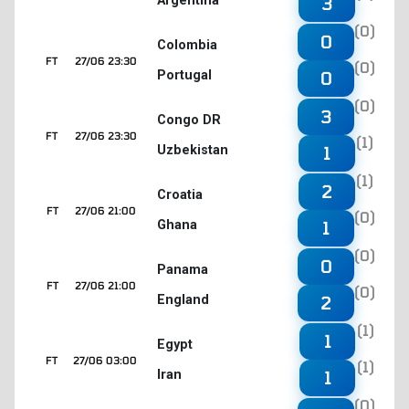
Argentina
3
(0)
0
Colombia
FT
27/06 23:30
(0)
Portugal
0
(0)
3
Congo DR
FT
27/06 23:30
(1)
Uzbekistan
1
(1)
2
Croatia
FT
27/06 21:00
(0)
Ghana
1
(0)
0
Panama
FT
27/06 21:00
(0)
England
2
(1)
1
Egypt
FT
27/06 03:00
(1)
Iran
1
(0)