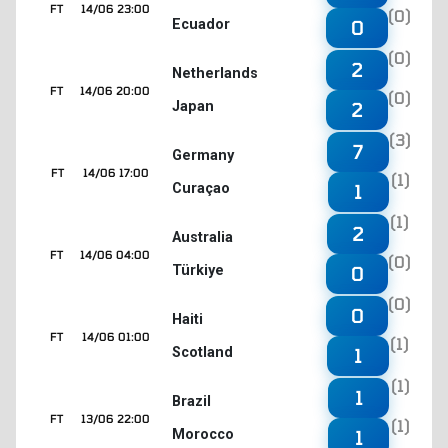
FT
14/06 23:00
(0)
Ecuador
0
(0)
2
Netherlands
FT
14/06 20:00
(0)
Japan
2
(3)
7
Germany
FT
14/06 17:00
(1)
Curaçao
1
(1)
2
Australia
FT
14/06 04:00
(0)
Türkiye
0
(0)
0
Haiti
FT
14/06 01:00
(1)
Scotland
1
(1)
1
Brazil
FT
13/06 22:00
(1)
Morocco
1