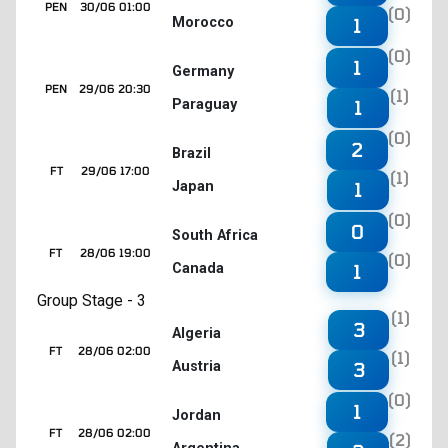
PEN
30/06 01:00
(0)
Morocco
1
(0)
1
Germany
PEN
29/06 20:30
(1)
Paraguay
1
(0)
2
Brazil
FT
29/06 17:00
(1)
Japan
1
(0)
0
South Africa
FT
28/06 19:00
(0)
Canada
1
Group Stage - 3
(1)
3
Algeria
FT
28/06 02:00
(1)
Austria
3
(0)
1
Jordan
FT
28/06 02:00
(2)