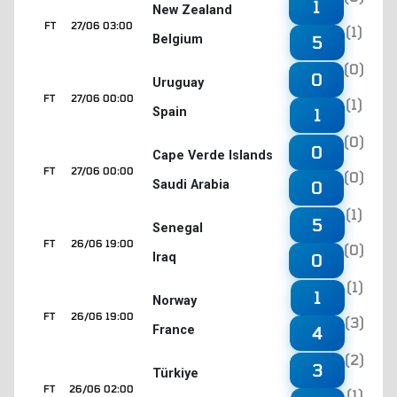
1
New Zealand
FT
27/06 03:00
(1)
Belgium
5
(0)
0
Uruguay
FT
27/06 00:00
(1)
Spain
1
(0)
0
Cape Verde Islands
FT
27/06 00:00
(0)
Saudi Arabia
0
(1)
5
Senegal
FT
26/06 19:00
(0)
Iraq
0
(1)
1
Norway
FT
26/06 19:00
(3)
France
4
(2)
3
Türkiye
FT
26/06 02:00
(1)