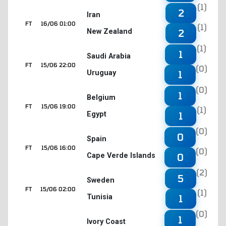
(1)
2
Iran
FT
16/06 01:00
(1)
New Zealand
2
(1)
1
Saudi Arabia
FT
15/06 22:00
(0)
Uruguay
1
(0)
1
Belgium
FT
15/06 19:00
(1)
Egypt
1
(0)
0
Spain
FT
15/06 16:00
(0)
Cape Verde Islands
0
(2)
5
Sweden
FT
15/06 02:00
(1)
Tunisia
1
(0)
1
Ivory Coast