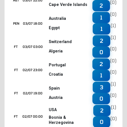
AET
03/07 22:00
(0)
Cape Verde Islands
2
(0)
1
Australia
PEN
03/07 18:00
(1)
Egypt
1
(1)
2
Switzerland
FT
03/07 03:00
(0)
Algeria
0
(0)
2
Portugal
FT
02/07 23:00
(0)
Croatia
1
(1)
3
Spain
FT
02/07 19:00
(0)
Austria
0
(1)
2
USA
FT
02/07 00:00
Bosnia &
(0)
0
Herzegovina