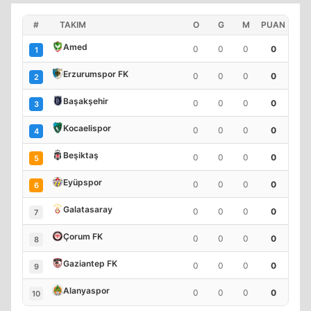
#
TAKIM
O
G
M
PUAN
Amed
0
0
0
0
1
Erzurumspor FK
0
0
0
0
2
Başakşehir
0
0
0
0
3
Kocaelispor
0
0
0
0
4
Beşiktaş
0
0
0
0
5
Eyüpspor
0
0
0
0
6
Galatasaray
0
0
0
0
7
Çorum FK
0
0
0
0
8
Gaziantep FK
0
0
0
0
9
Alanyaspor
0
0
0
0
10