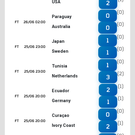
USA
2
(0)
0
Paraguay
FT
26/06 02:00
(0)
Australia
0
(0)
1
Japan
FT
25/06 23:00
(0)
Sweden
1
(0)
1
Tunisia
FT
25/06 23:00
(2)
Netherlands
3
(1)
2
Ecuador
FT
25/06 20:00
(1)
Germany
1
(0)
0
Curaçao
FT
25/06 20:00
(1)
Ivory Coast
2