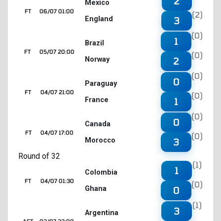
2
Mexico
FT
06/07 01:00
(2)
England
3
(0)
1
Brazil
FT
05/07 20:00
(0)
Norway
2
(0)
0
Paraguay
FT
04/07 21:00
(0)
France
1
(0)
0
Canada
FT
04/07 17:00
(0)
Morocco
3
Round of 32
(1)
1
Colombia
FT
04/07 01:30
(0)
Ghana
0
(1)
3
Argentina