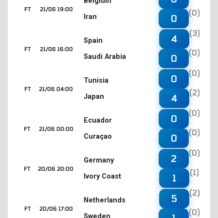
Belgium
FT
21/06 19:00
(0)
Iran
0
(3)
4
Spain
FT
21/06 16:00
(0)
Saudi Arabia
0
(0)
0
Tunisia
FT
21/06 04:00
(2)
Japan
4
(0)
0
Ecuador
FT
21/06 00:00
(0)
Curaçao
0
(0)
2
Germany
FT
20/06 20:00
(1)
Ivory Coast
1
(2)
5
Netherlands
FT
20/06 17:00
(0)
Sweden
1