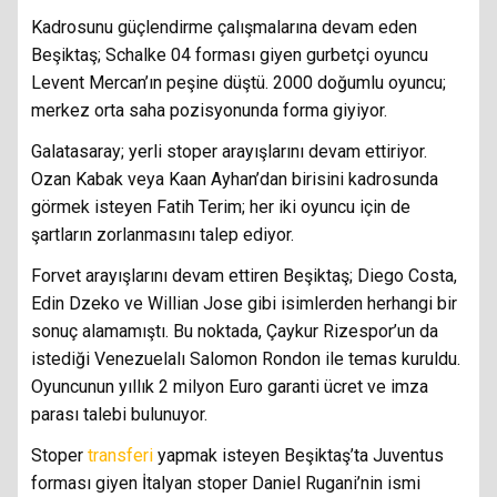
Kadrosunu güçlendirme çalışmalarına devam eden
Beşiktaş; Schalke 04 forması giyen gurbetçi oyuncu
Levent Mercan’ın peşine düştü. 2000 doğumlu oyuncu;
merkez orta saha pozisyonunda forma giyiyor.
Galatasaray; yerli stoper arayışlarını devam ettiriyor.
Ozan Kabak veya Kaan Ayhan’dan birisini kadrosunda
görmek isteyen Fatih Terim; her iki oyuncu için de
şartların zorlanmasını talep ediyor.
Forvet arayışlarını devam ettiren Beşiktaş; Diego Costa,
Edin Dzeko ve Willian Jose gibi isimlerden herhangi bir
sonuç alamamıştı. Bu noktada, Çaykur Rizespor’un da
istediği Venezuelalı Salomon Rondon ile temas kuruldu.
Oyuncunun yıllık 2 milyon Euro garanti ücret ve imza
parası talebi bulunuyor.
Stoper
transferi
yapmak isteyen Beşiktaş’ta Juventus
forması giyen İtalyan stoper Daniel Rugani’nin ismi