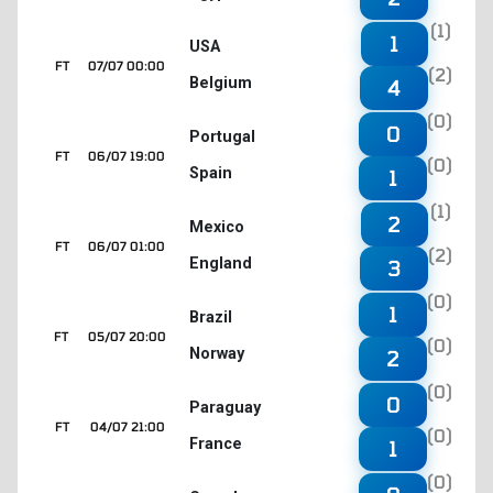
(1)
1
USA
FT
07/07 00:00
(2)
Belgium
4
(0)
0
Portugal
FT
06/07 19:00
(0)
Spain
1
(1)
2
Mexico
FT
06/07 01:00
(2)
England
3
(0)
1
Brazil
FT
05/07 20:00
(0)
Norway
2
(0)
0
Paraguay
FT
04/07 21:00
(0)
France
1
(0)