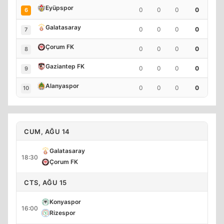
Eyüpspor
0
0
0
0
6
Galatasaray
0
0
0
0
7
Çorum FK
0
0
0
0
8
Gaziantep FK
0
0
0
0
9
Alanyaspor
0
0
0
0
10
CUM, AĞU 14
Galatasaray
18:30
Çorum FK
CTS, AĞU 15
Konyaspor
16:00
Rizespor