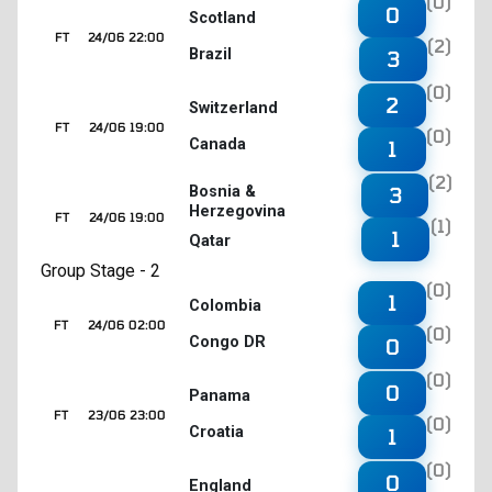
(0)
0
Scotland
FT
24/06 22:00
(2)
Brazil
3
(0)
2
Switzerland
FT
24/06 19:00
(0)
Canada
1
(2)
3
Bosnia &
Herzegovina
FT
24/06 19:00
(1)
1
Qatar
Group Stage - 2
(0)
1
Colombia
FT
24/06 02:00
(0)
Congo DR
0
(0)
0
Panama
FT
23/06 23:00
(0)
Croatia
1
(0)
0
England