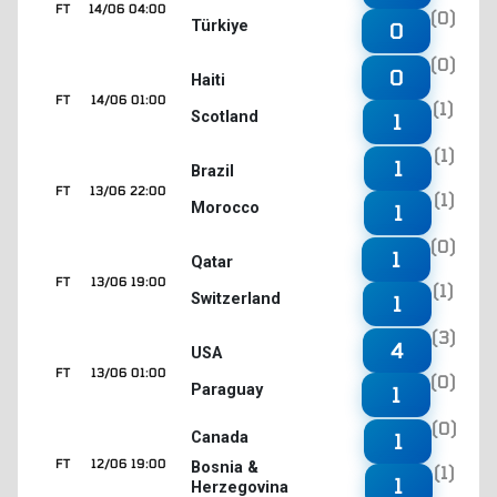
FT
14/06 04:00
(0)
Türkiye
0
(0)
0
Haiti
FT
14/06 01:00
(1)
Scotland
1
(1)
1
Brazil
FT
13/06 22:00
(1)
Morocco
1
(0)
1
Qatar
FT
13/06 19:00
(1)
Switzerland
1
(3)
4
USA
FT
13/06 01:00
(0)
Paraguay
1
(0)
1
Canada
FT
12/06 19:00
Bosnia &
(1)
1
Herzegovina