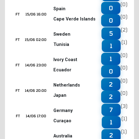
(0)
0
Spain
FT
15/06 16:00
(0)
Cape Verde Islands
0
(2)
5
Sweden
FT
15/06 02:00
(1)
Tunisia
1
(0)
1
Ivory Coast
FT
14/06 23:00
(0)
Ecuador
0
(0)
2
Netherlands
FT
14/06 20:00
(0)
Japan
2
(3)
7
Germany
FT
14/06 17:00
(1)
Curaçao
1
(1)
2
Australia