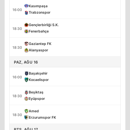
Kasımpaşa
16:00
Trabzonspor
Gençlerbirliği S.K.
18:30
Fenerbahçe
Gaziantep FK
18:30
Alanyaspor
PAZ, AĞU 16
Başakşehir
16:00
Kocaelispor
Beşiktaş
18:30
Eyüpspor
Amed
18:30
Erzurumspor FK
PTS, AĞU 17