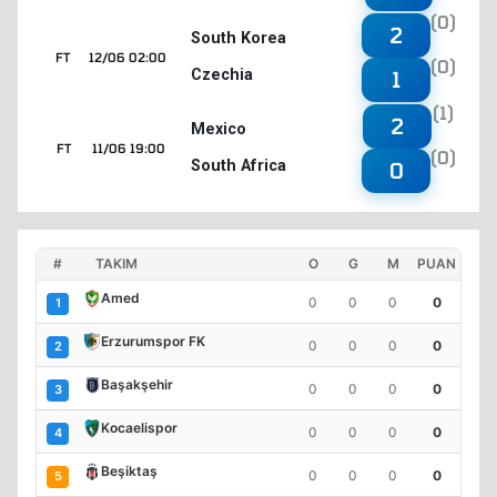
(0)
2
South Korea
FT
12/06 02:00
(0)
Czechia
1
(1)
2
Mexico
FT
11/06 19:00
(0)
South Africa
0
#
TAKIM
O
G
M
PUAN
Amed
0
0
0
0
1
Erzurumspor FK
0
0
0
0
2
Başakşehir
0
0
0
0
3
Kocaelispor
0
0
0
0
4
Beşiktaş
0
0
0
0
5