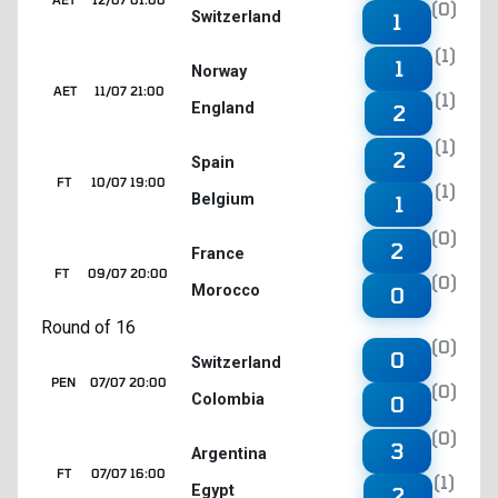
(0)
Switzerland
1
(1)
1
Norway
AET
11/07 21:00
(1)
England
2
(1)
2
Spain
FT
10/07 19:00
(1)
Belgium
1
(0)
2
France
FT
09/07 20:00
(0)
Morocco
0
Round of 16
(0)
0
Switzerland
PEN
07/07 20:00
(0)
Colombia
0
(0)
3
Argentina
FT
07/07 16:00
(1)
Egypt
2