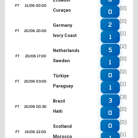
Ecuador
FT
21/06 00:00
(0)
Curaçao
0
(0)
2
Germany
FT
20/06 20:00
(1)
Ivory Coast
1
(2)
5
Netherlands
FT
20/06 17:00
(0)
Sweden
1
(0)
0
Türkiye
FT
20/06 03:00
(1)
Paraguay
1
(3)
3
Brazil
FT
20/06 00:30
(0)
Haiti
0
(0)
0
Scotland
FT
19/06 22:00
(1)
Morocco
1