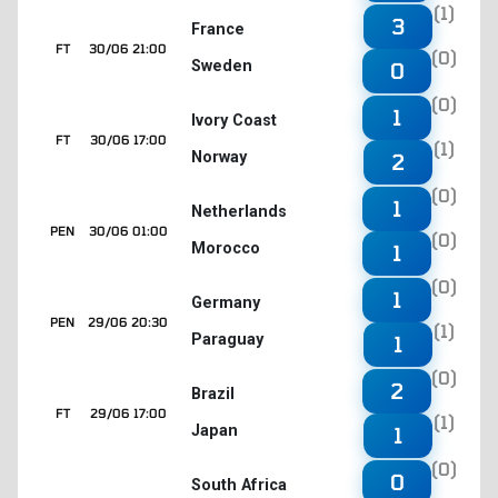
(1)
3
France
FT
30/06 21:00
(0)
Sweden
0
(0)
1
Ivory Coast
FT
30/06 17:00
(1)
Norway
2
(0)
1
Netherlands
PEN
30/06 01:00
(0)
Morocco
1
(0)
1
Germany
PEN
29/06 20:30
(1)
Paraguay
1
(0)
2
Brazil
FT
29/06 17:00
(1)
Japan
1
(0)
0
South Africa