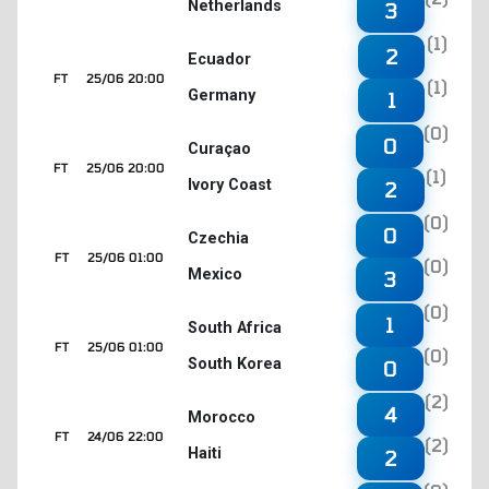
Netherlands
3
(1)
2
Ecuador
FT
25/06 20:00
(1)
Germany
1
(0)
0
Curaçao
FT
25/06 20:00
(1)
Ivory Coast
2
(0)
0
Czechia
FT
25/06 01:00
(0)
Mexico
3
(0)
1
South Africa
FT
25/06 01:00
(0)
South Korea
0
(2)
4
Morocco
FT
24/06 22:00
(2)
Haiti
2