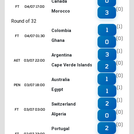
0
Canada
FT
04/07 17:00
(0)
Morocco
3
Round of 32
(1)
1
Colombia
FT
04/07 01:30
(0)
Ghana
0
(1)
3
Argentina
AET
03/07 22:00
(0)
Cape Verde Islands
2
(0)
1
Australia
PEN
03/07 18:00
(1)
Egypt
1
(1)
2
Switzerland
FT
03/07 03:00
(0)
Algeria
0
(0)
2
Portugal
FT
02/07 23:00