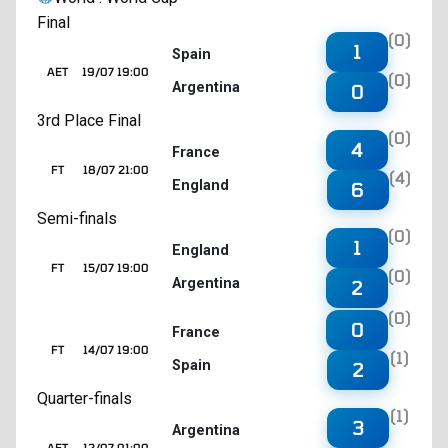
Final
(0)
1
Spain
AET
19/07 19:00
(0)
Argentina
0
3rd Place Final
(0)
4
France
FT
18/07 21:00
(4)
England
6
Semi-finals
(0)
1
England
FT
15/07 19:00
(0)
Argentina
2
(0)
0
France
FT
14/07 19:00
(1)
Spain
2
Quarter-finals
(1)
3
Argentina
AET
12/07 01:00