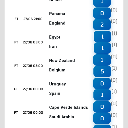
1
(0)
0
Panama
FT
27/06 21:00
(0)
England
2
(1)
1
Egypt
FT
27/06 03:00
(1)
Iran
1
(0)
1
New Zealand
FT
27/06 03:00
(1)
Belgium
5
(0)
0
Uruguay
FT
27/06 00:00
(1)
Spain
1
(0)
0
Cape Verde Islands
FT
27/06 00:00
(0)
Saudi Arabia
0
(1)