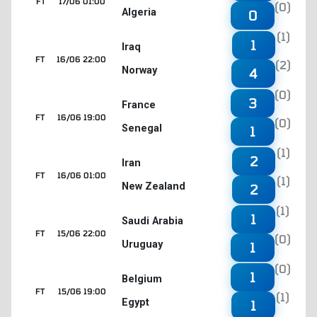
FT
17/06 01:00
(0)
Algeria
0
(1)
1
Iraq
FT
16/06 22:00
(2)
Norway
4
(0)
3
France
FT
16/06 19:00
(0)
Senegal
1
(1)
2
Iran
FT
16/06 01:00
(1)
New Zealand
2
(1)
1
Saudi Arabia
FT
15/06 22:00
(0)
Uruguay
1
(0)
1
Belgium
FT
15/06 19:00
(1)
Egypt
1