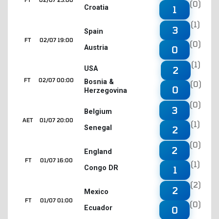
(0)
Croatia
1
(1)
3
Spain
FT
02/07 19:00
(0)
Austria
0
(1)
2
USA
FT
02/07 00:00
Bosnia &
(0)
0
Herzegovina
(0)
3
Belgium
AET
01/07 20:00
(1)
Senegal
2
(0)
2
England
FT
01/07 16:00
(1)
Congo DR
1
(2)
2
Mexico
FT
01/07 01:00
(0)
Ecuador
0