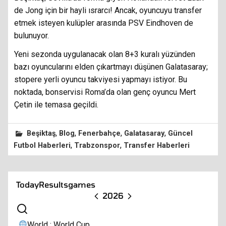
de Jong için bir hayli ısrarcı! Ancak, oyuncuyu transfer
etmek isteyen kulüpler arasında PSV Eindhoven de
bulunuyor.
Yeni sezonda uygulanacak olan 8+3 kuralı yüzünden
bazı oyuncularını elden çıkartmayı düşünen Galatasaray;
stopere yerli oyuncu takviyesi yapmayı istiyor. Bu
noktada, bonservisi Roma’da olan genç oyuncu Mert
Çetin ile temasa geçildi.
,
,
,
,
Beşiktaş
Blog
Fenerbahçe
Galatasaray
Güncel
,
,
Futbol Haberleri
Trabzonspor
Transfer Haberleri
Today
Results
games
2026
World : World Cup