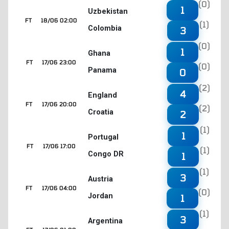
(0)
1
Uzbekistan
FT
18/06 02:00
(1)
Colombia
3
(0)
1
Ghana
FT
17/06 23:00
(0)
Panama
0
(2)
4
England
FT
17/06 20:00
(2)
Croatia
2
(1)
1
Portugal
FT
17/06 17:00
(1)
Congo DR
1
(1)
3
Austria
FT
17/06 04:00
(0)
Jordan
1
(1)
3
Argentina