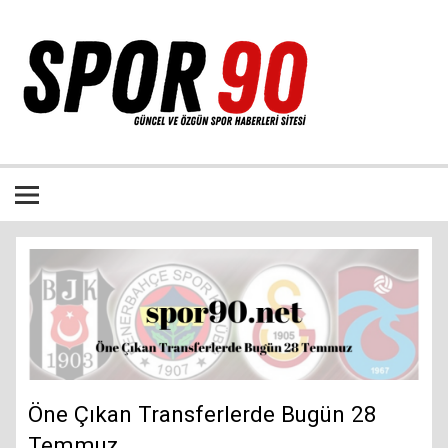
İçeriğe
geç
Bütün spor dalları ile ilgili özgün haber sitesi
Öne Çıkan Transferlerde Bugün 28
Temmuz