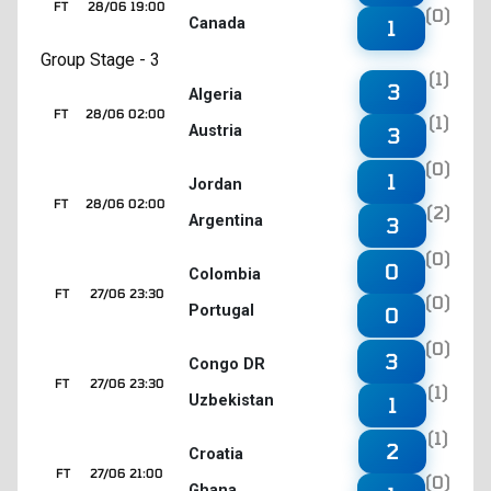
FT
28/06 19:00
(0)
Canada
1
Group Stage - 3
(1)
3
Algeria
FT
28/06 02:00
(1)
Austria
3
(0)
1
Jordan
FT
28/06 02:00
(2)
Argentina
3
(0)
0
Colombia
FT
27/06 23:30
(0)
Portugal
0
(0)
3
Congo DR
FT
27/06 23:30
(1)
Uzbekistan
1
(1)
2
Croatia
FT
27/06 21:00
(0)
Ghana