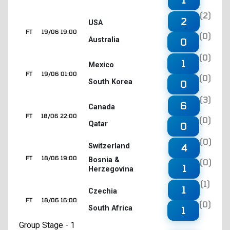
(2)
2
USA
FT
19/06 19:00
(0)
Australia
0
(0)
1
Mexico
FT
19/06 01:00
(0)
South Korea
0
(3)
6
Canada
FT
18/06 22:00
(0)
Qatar
0
(0)
4
Switzerland
FT
18/06 19:00
Bosnia &
(0)
1
Herzegovina
(1)
1
Czechia
FT
18/06 16:00
(0)
South Africa
1
Group Stage - 1