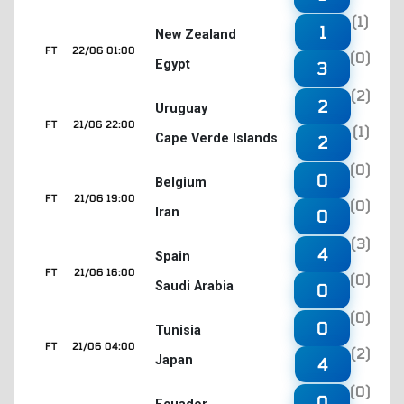
(1)
1
New Zealand
FT
22/06 01:00
(0)
Egypt
3
(2)
2
Uruguay
FT
21/06 22:00
(1)
Cape Verde Islands
2
(0)
0
Belgium
FT
21/06 19:00
(0)
Iran
0
(3)
4
Spain
FT
21/06 16:00
(0)
Saudi Arabia
0
(0)
0
Tunisia
FT
21/06 04:00
(2)
Japan
4
(0)
0