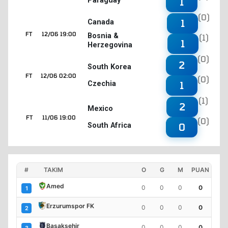
Paraguay
1
(0)
1
Canada
FT
12/06 19:00
Bosnia &
(1)
1
Herzegovina
(0)
2
South Korea
FT
12/06 02:00
(0)
Czechia
1
(1)
2
Mexico
FT
11/06 19:00
(0)
South Africa
0
#
TAKIM
O
G
M
PUAN
Amed
0
0
0
0
1
Erzurumspor FK
0
0
0
0
2
Başakşehir
0
0
0
0
3