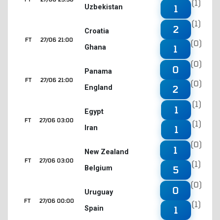
(1)
Uzbekistan
1
(1)
2
Croatia
FT
27/06 21:00
(0)
Ghana
1
(0)
0
Panama
FT
27/06 21:00
(0)
England
2
(1)
1
Egypt
FT
27/06 03:00
(1)
Iran
1
(0)
1
New Zealand
FT
27/06 03:00
(1)
Belgium
5
(0)
0
Uruguay
FT
27/06 00:00
(1)
Spain
1