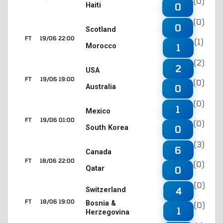
(0)
Haiti
0
(0)
0
Scotland
FT
19/06 22:00
(1)
Morocco
1
(2)
2
USA
FT
19/06 19:00
(0)
Australia
0
(0)
1
Mexico
FT
19/06 01:00
(0)
South Korea
0
(3)
6
Canada
FT
18/06 22:00
(0)
Qatar
0
(0)
4
Switzerland
FT
18/06 19:00
Bosnia &
(0)
1
Herzegovina