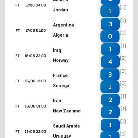
FT
17/06 04:00
(0)
Jordan
1
(1)
3
Argentina
FT
17/06 01:00
(0)
Algeria
0
(1)
1
Iraq
FT
16/06 22:00
(2)
Norway
4
(0)
3
France
FT
16/06 19:00
(0)
Senegal
1
(1)
2
Iran
FT
16/06 01:00
(1)
New Zealand
2
(1)
1
Saudi Arabia
FT
15/06 22:00
(0)
Uruguay
1