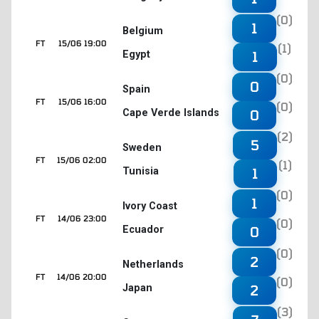
(0)
1
Belgium
FT
15/06 19:00
(1)
Egypt
1
(0)
0
Spain
FT
15/06 16:00
(0)
Cape Verde Islands
0
(2)
5
Sweden
FT
15/06 02:00
(1)
Tunisia
1
(0)
1
Ivory Coast
FT
14/06 23:00
(0)
Ecuador
0
(0)
2
Netherlands
FT
14/06 20:00
(0)
Japan
2
(3)