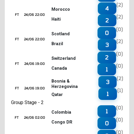
(2)
4
Morocco
FT
24/06 22:00
(2)
Haiti
2
(0)
0
Scotland
FT
24/06 22:00
(2)
Brazil
3
(0)
2
Switzerland
FT
24/06 19:00
(0)
Canada
1
(2)
3
Bosnia &
Herzegovina
FT
24/06 19:00
(1)
1
Qatar
Group Stage - 2
(0)
1
Colombia
FT
24/06 02:00
(0)
Congo DR
0
(0)