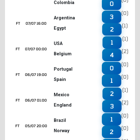
Colombia
0
(0)
3
Argentina
FT
07/07 16:00
(1)
Egypt
2
(1)
1
USA
FT
07/07 00:00
(2)
Belgium
4
(0)
0
Portugal
FT
06/07 19:00
(0)
Spain
1
(1)
2
Mexico
FT
06/07 01:00
(2)
England
3
(0)
1
Brazil
FT
05/07 20:00
(0)
Norway
2