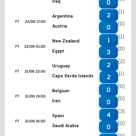
Iraq
0
(1)
2
Argentina
FT
22/06 17:00
(0)
Austria
0
(1)
1
New Zealand
FT
22/06 01:00
(0)
Egypt
3
(2)
2
Uruguay
FT
21/06 22:00
(1)
Cape Verde Islands
2
(0)
0
Belgium
FT
21/06 19:00
(0)
Iran
0
(3)
4
Spain
FT
21/06 16:00
(0)
Saudi Arabia
0
(0)