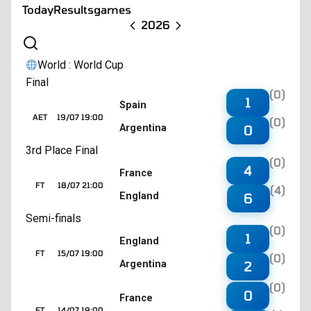
Today
Results
games
2026
World : World Cup
Final
(0)
1
Spain
AET
19/07 19:00
(0)
Argentina
0
3rd Place Final
(0)
4
France
FT
18/07 21:00
(4)
England
6
Semi-finals
(0)
1
England
FT
15/07 19:00
(0)
Argentina
2
(0)
0
France
FT
14/07 19:00