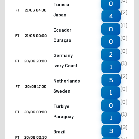
0
Tunisia
FT
21/06 04:00
(2)
Japan
4
(0)
0
Ecuador
FT
21/06 00:00
(0)
Curaçao
0
(0)
2
Germany
FT
20/06 20:00
(1)
Ivory Coast
1
(2)
5
Netherlands
FT
20/06 17:00
(0)
Sweden
1
(0)
0
Türkiye
FT
20/06 03:00
(1)
Paraguay
1
(3)
3
Brazil
FT
20/06 00:30