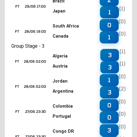
Brazil
FT
29/06 17:00
(1)
Japan
1
(0)
0
South Africa
FT
28/06 19:00
(0)
Canada
1
Group Stage - 3
(1)
3
Algeria
FT
28/06 02:00
(1)
Austria
3
(0)
1
Jordan
FT
28/06 02:00
(2)
Argentina
3
(0)
0
Colombia
FT
27/06 23:30
(0)
Portugal
0
(0)
3
Congo DR
FT
27/06 23:30