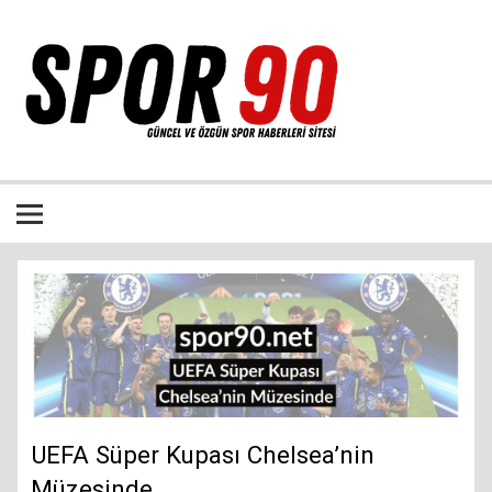
İçeriğe
geç
Bütün spor dalları ile ilgili özgün haber sitesi
UEFA Süper Kupası Chelsea’nin
Müzesinde