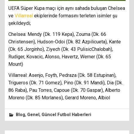
UEFA Süper Kupa maçı için aynı sahada buluşan Chelsea
ve
Villarreal
ekiplerinde formasını terleten isimler şu
şekildeydi;
Chelsea: Mendy (Dk. 119 Kepa), Zouma (Dk. 66
Christensen), Hudson-Odoi (Dk. 82 Azpilicueta), Kante
(Dk. 65 Jorginho), Ziyech (Dk. 43 PulisicChalobah),
Rudiger, Kovacic, Alonso, Havertz, Werner (Dk. 65
Mount)
Villarreal: Asenjo, Foyth, Pedraza (Dk. 58 Estupinan),
Trigueros (Dk. 71 Gomez), Pino (Dk. 91 Mandi), Dia (Dk.
86 Raba), Pau Torres, Capoue (Dk. 70 Gaspar), Alberto
Moreno (Dk. 85 Morlanes), Gerard Moreno, Albiol
,
,
Blog
Genel
Güncel Futbol Haberleri