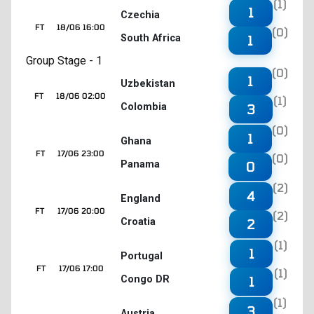
(1)
1
Czechia
FT
18/06 16:00
(0)
South Africa
1
Group Stage - 1
(0)
1
Uzbekistan
FT
18/06 02:00
(1)
Colombia
3
(0)
1
Ghana
FT
17/06 23:00
(0)
Panama
0
(2)
4
England
FT
17/06 20:00
(2)
Croatia
2
(1)
1
Portugal
FT
17/06 17:00
(1)
Congo DR
1
(1)
3
Austria