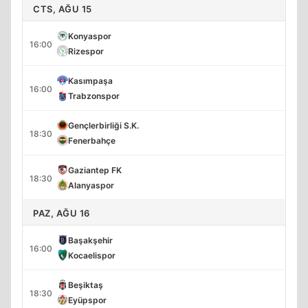
CTS, AĞU 15
Konyaspor
16:00
Rizespor
Kasımpaşa
16:00
Trabzonspor
Gençlerbirliği S.K.
18:30
Fenerbahçe
Gaziantep FK
18:30
Alanyaspor
PAZ, AĞU 16
Başakşehir
16:00
Kocaelispor
Beşiktaş
18:30
Eyüpspor