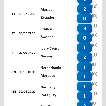
(2)
2
Mexico
FT
01/07 01:00
(0)
Ecuador
0
(1)
3
France
FT
30/06 21:00
(0)
Sweden
0
(0)
1
Ivory Coast
FT
30/06 17:00
(1)
Norway
2
(0)
1
Netherlands
PEN
30/06 01:00
(0)
Morocco
1
(0)
1
Germany
PEN
29/06 20:30
(1)
Paraguay
1
(0)
2