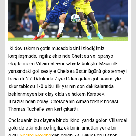
İki dev takımın çetin mücadelesini izlediğimiz
karşılaşmada, İngiliz ekibinde Chelsea ve İspanyol
ekiplerinden Villarreal aynı sahada buluştu. Maçın ilk
yarısındaki gol sesiyle Chelsea üstünlüğünü göstermeyi
başardı. 27. Dakikada Ziyech’den gelen gol sevinciyle
skor tablosu 1-0 oldu. İlk yarının son dakikalarında
beklenmeyen bir olay oldu ve hakem Karasev,
itirazlarından dolayı Chelsea’nin Alman teknik hocası
Thomas Tuchel’e sarı kart çıkarttı.
Chelsea’nin bu olayına bir de ikinci yarıda gelen Villarreal
golü de etki edince İngiliz ekibinin umutları yerle bir
oldu.
Gerard Moreno
’dan gelen 73. Dakika golü skor