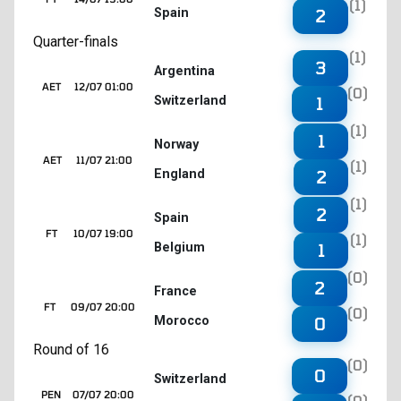
(1)
Spain
2
Quarter-finals
(1)
3
Argentina
AET
12/07 01:00
(0)
Switzerland
1
(1)
1
Norway
AET
11/07 21:00
(1)
England
2
(1)
2
Spain
FT
10/07 19:00
(1)
Belgium
1
(0)
2
France
FT
09/07 20:00
(0)
Morocco
0
Round of 16
(0)
0
Switzerland
PEN
07/07 20:00
(0)