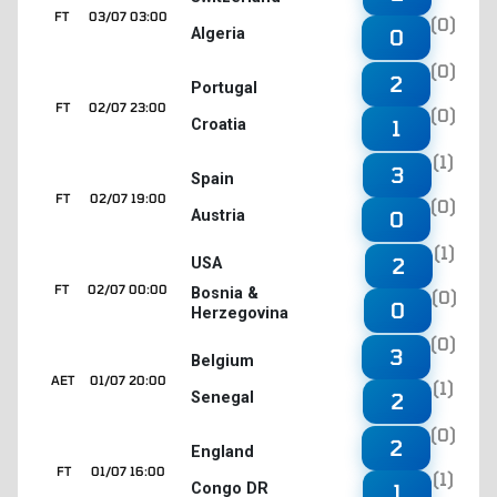
FT
03/07 03:00
(0)
Algeria
0
(0)
2
Portugal
FT
02/07 23:00
(0)
Croatia
1
(1)
3
Spain
FT
02/07 19:00
(0)
Austria
0
(1)
2
USA
FT
02/07 00:00
Bosnia &
(0)
0
Herzegovina
(0)
3
Belgium
AET
01/07 20:00
(1)
Senegal
2
(0)
2
England
FT
01/07 16:00
(1)
Congo DR
1