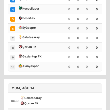
Kocaelispor
0
0
0
0
4
Beşiktaş
0
0
0
0
5
Eyüpspor
0
0
0
0
6
Galatasaray
0
0
0
0
7
Çorum FK
0
0
0
0
8
Gaziantep FK
0
0
0
0
9
Alanyaspor
0
0
0
0
10
CUM, AĞU 14
Galatasaray
18:30
Çorum FK