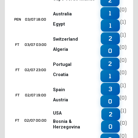
2
(0)
1
Australia
PEN
03/07 18:00
(1)
Egypt
1
(1)
2
Switzerland
FT
03/07 03:00
(0)
Algeria
0
(0)
2
Portugal
FT
02/07 23:00
(0)
Croatia
1
(1)
3
Spain
FT
02/07 19:00
(0)
Austria
0
(1)
2
USA
FT
02/07 00:00
Bosnia &
(0)
0
Herzegovina
(0)