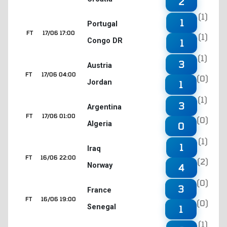
2
(1)
1
Portugal
FT
17/06 17:00
(1)
Congo DR
1
(1)
3
Austria
FT
17/06 04:00
(0)
Jordan
1
(1)
3
Argentina
FT
17/06 01:00
(0)
Algeria
0
(1)
1
Iraq
FT
16/06 22:00
(2)
Norway
4
(0)
3
France
FT
16/06 19:00
(0)
Senegal
1
(1)