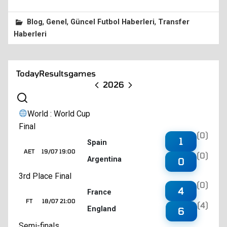
,
,
,
Blog
Genel
Güncel Futbol Haberleri
Transfer
Haberleri
Today
Results
games
2026
World : World Cup
Final
(0)
1
Spain
AET
19/07 19:00
(0)
Argentina
0
3rd Place Final
(0)
4
France
FT
18/07 21:00
(4)
England
6
Semi-finals