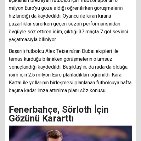
açıklanan Brezilyalı futbolcu için Trabzonspor’un 6
milyon Euro’yu göze aldığı öğrenilirken görüşmelerin
hızlandığı da kaydedildi. Oyuncu ile kıran kırana
pazarlıklar sürerken geçen sezon performansından
övgüyle söz ettiren isim, çıktığı 37 maçta 7 gol sevinci
yaşatmasıyla biliniyor.
Başarılı futbolcu Alex Teixeira’nın Dubai ekipleri ile
temas kurduğu bilinirken görüşmelerin olumsuz
sonuçlandığı kaydedildi. Beşiktaş’ın, da radarda olduğu,
isim için 2.5 milyon Euro planladıkları öğrenildi. Kara
Kartal ile yollarının birleşmesi planlanan futbolcuya hafta
başına kadar imza attırılma planı söz konusu…
Fenerbahçe, Sörloth İçin
Gözünü Kararttı