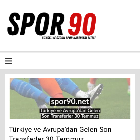
İçeriğe
geç
Bütün spor dalları ile ilgili özgün haber sitesi
Türkiye ve Avrupa’dan Gelen Son
Transferler 30 Temmuz