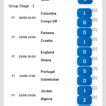
Group Stage - 2
(0)
1
Colombia
FT
24/06 02:00
(0)
Congo DR
0
(0)
0
Panama
FT
23/06 23:00
(0)
Croatia
1
(0)
0
England
FT
23/06 20:00
(0)
Ghana
0
(3)
5
Portugal
FT
23/06 17:00
(0)
Uzbekistan
0
(1)
1
Jordan
FT
23/06 03:00
(0)
Algeria
2