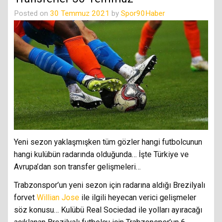
Posted on
30 Temmuz 2021
by
Spor90Haber
Yeni sezon yaklaşmışken tüm gözler hangi futbolcunun
hangi kulübün radarında olduğunda… İşte Türkiye ve
Avrupa’dan son transfer gelişmeleri…
Trabzonspor’un yeni sezon için radarına aldığı Brezilyalı
forvet
Willian Jose
ile ilgili heyecan verici gelişmeler
söz konusu… Kulübü Real Sociedad ile yolları ayıracağı