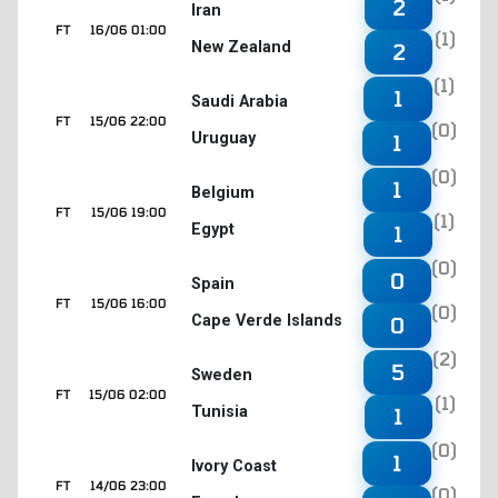
2
Iran
FT
16/06 01:00
(1)
New Zealand
2
(1)
1
Saudi Arabia
FT
15/06 22:00
(0)
Uruguay
1
(0)
1
Belgium
FT
15/06 19:00
(1)
Egypt
1
(0)
0
Spain
FT
15/06 16:00
(0)
Cape Verde Islands
0
(2)
5
Sweden
FT
15/06 02:00
(1)
Tunisia
1
(0)
1
Ivory Coast
FT
14/06 23:00
(0)