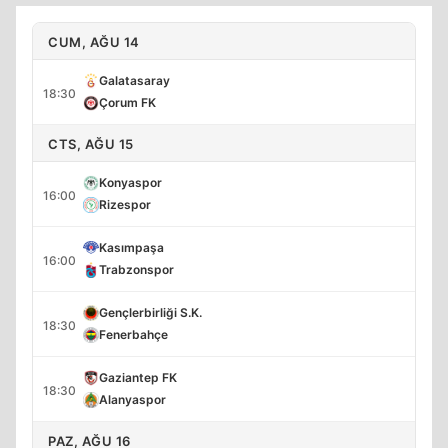
CUM, AĞU 14
Galatasaray
18:30
Çorum FK
CTS, AĞU 15
Konyaspor
16:00
Rizespor
Kasımpaşa
16:00
Trabzonspor
Gençlerbirliği S.K.
18:30
Fenerbahçe
Gaziantep FK
18:30
Alanyaspor
PAZ, AĞU 16