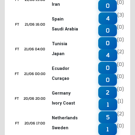
(0)
Iran
0
(3)
4
Spain
FT
21/06 16:00
(0)
Saudi Arabia
0
(0)
0
Tunisia
FT
21/06 04:00
(2)
Japan
4
(0)
0
Ecuador
FT
21/06 00:00
(0)
Curaçao
0
(0)
2
Germany
FT
20/06 20:00
(1)
Ivory Coast
1
(2)
5
Netherlands
FT
20/06 17:00
(0)
Sweden
1