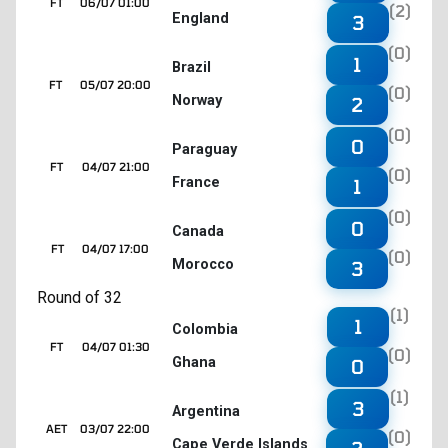
FT
06/07 01:00
(2)
England
3
(0)
1
Brazil
FT
05/07 20:00
(0)
Norway
2
(0)
0
Paraguay
FT
04/07 21:00
(0)
France
1
(0)
0
Canada
FT
04/07 17:00
(0)
Morocco
3
Round of 32
(1)
1
Colombia
FT
04/07 01:30
(0)
Ghana
0
(1)
3
Argentina
AET
03/07 22:00
(0)
Cape Verde Islands