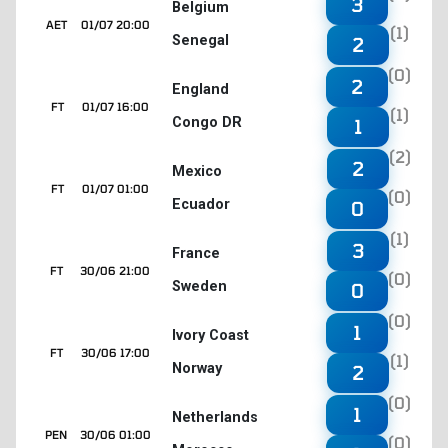
3
Belgium
AET
01/07 20:00
(1)
Senegal
2
(0)
2
England
FT
01/07 16:00
(1)
Congo DR
1
(2)
2
Mexico
FT
01/07 01:00
(0)
Ecuador
0
(1)
3
France
FT
30/06 21:00
(0)
Sweden
0
(0)
1
Ivory Coast
FT
30/06 17:00
(1)
Norway
2
(0)
1
Netherlands
PEN
30/06 01:00
(0)