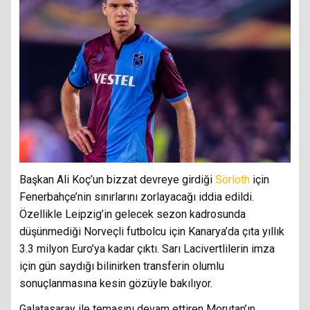
Başkan Ali Koç’un bizzat devreye girdiği
Sörloth
için
Fenerbahçe’nin sınırlarını zorlayacağı iddia edildi.
Özellikle Leipzig’in gelecek sezon kadrosunda
düşünmediği Norveçli futbolcu için Kanarya’da çıta yıllık
3.3 milyon Euro’ya kadar çıktı. Sarı Lacivertlilerin imza
için gün saydığı bilinirken transferin olumlu
sonuçlanmasına kesin gözüyle bakılıyor.
Galatasaray ile temasını devam ettiren Morutan’ın