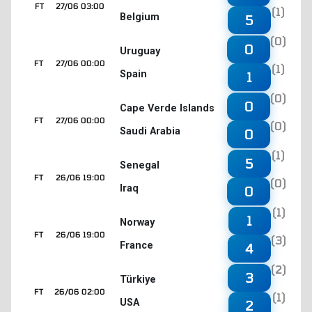
FT
27/06 03:00
(1)
Belgium
5
(0)
0
Uruguay
FT
27/06 00:00
(1)
Spain
1
(0)
0
Cape Verde Islands
FT
27/06 00:00
(0)
Saudi Arabia
0
(1)
5
Senegal
FT
26/06 19:00
(0)
Iraq
0
(1)
1
Norway
FT
26/06 19:00
(3)
France
4
(2)
3
Türkiye
FT
26/06 02:00
(1)
USA
2