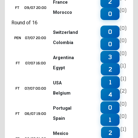
2
France
FT
09/07 20:00
(0)
Morocco
0
Round of 16
(0)
0
Switzerland
PEN
07/07 20:00
(0)
Colombia
0
(0)
3
Argentina
FT
07/07 16:00
(1)
Egypt
2
(1)
1
USA
FT
07/07 00:00
(2)
Belgium
4
(0)
0
Portugal
FT
06/07 19:00
(0)
Spain
1
(1)
2
Mexico