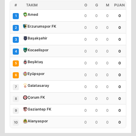
#
TAKIM
O
G
M
PUAN
Amed
0
0
0
0
1
Erzurumspor FK
0
0
0
0
2
Başakşehir
0
0
0
0
3
Kocaelispor
0
0
0
0
4
Beşiktaş
0
0
0
0
5
Eyüpspor
0
0
0
0
6
Galatasaray
0
0
0
0
7
Çorum FK
0
0
0
0
8
Gaziantep FK
0
0
0
0
9
Alanyaspor
0
0
0
0
10