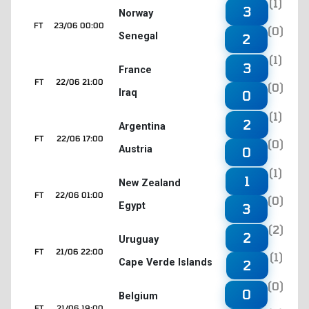
(1)
3
Norway
FT
23/06 00:00
(0)
Senegal
2
(1)
3
France
FT
22/06 21:00
(0)
Iraq
0
(1)
2
Argentina
FT
22/06 17:00
(0)
Austria
0
(1)
1
New Zealand
FT
22/06 01:00
(0)
Egypt
3
(2)
2
Uruguay
FT
21/06 22:00
(1)
Cape Verde Islands
2
(0)
0
Belgium
FT
21/06 19:00