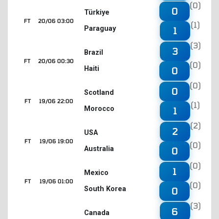
(0)
0
Türkiye
FT
20/06 03:00
(1)
Paraguay
1
(3)
3
Brazil
FT
20/06 00:30
(0)
Haiti
0
(0)
0
Scotland
FT
19/06 22:00
(1)
Morocco
1
(2)
2
USA
FT
19/06 19:00
(0)
Australia
0
(0)
1
Mexico
FT
19/06 01:00
(0)
South Korea
0
(3)
6
Canada