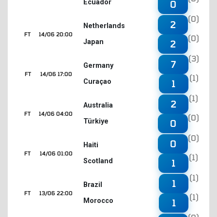
Ecuador
0
(0)
2
Netherlands
FT
14/06 20:00
(0)
Japan
2
(3)
7
Germany
FT
14/06 17:00
(1)
Curaçao
1
(1)
2
Australia
FT
14/06 04:00
(0)
Türkiye
0
(0)
0
Haiti
FT
14/06 01:00
(1)
Scotland
1
(1)
1
Brazil
FT
13/06 22:00
(1)
Morocco
1