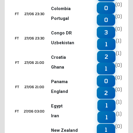
(0)
0
Colombia
FT
27/06 23:30
(0)
Portugal
0
(0)
3
Congo DR
FT
27/06 23:30
(1)
Uzbekistan
1
(1)
2
Croatia
FT
27/06 21:00
(0)
Ghana
1
(0)
0
Panama
FT
27/06 21:00
(0)
England
2
(1)
1
Egypt
FT
27/06 03:00
(1)
Iran
1
(0)
1
New Zealand