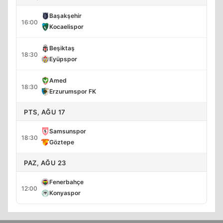
Başakşehir
16:00
Kocaelispor
Beşiktaş
18:30
Eyüpspor
Amed
18:30
Erzurumspor FK
PTS, AĞU 17
Samsunspor
18:30
Göztepe
PAZ, AĞU 23
Fenerbahçe
12:00
Konyaspor