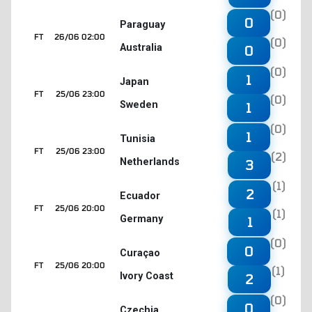
(0)
0
Paraguay
FT
26/06 02:00
(0)
Australia
0
(0)
1
Japan
FT
25/06 23:00
(0)
Sweden
1
(0)
1
Tunisia
FT
25/06 23:00
(2)
Netherlands
3
(1)
2
Ecuador
FT
25/06 20:00
(1)
Germany
1
(0)
0
Curaçao
FT
25/06 20:00
(1)
Ivory Coast
2
(0)
0
Czechia