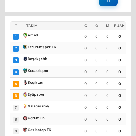
0
#
TAKIM
O
G
M
PUAN
Amed
0
0
0
0
1
Erzurumspor FK
0
0
0
0
2
Başakşehir
0
0
0
0
3
Kocaelispor
0
0
0
0
4
Beşiktaş
0
0
0
0
5
Eyüpspor
0
0
0
0
6
Galatasaray
0
0
0
0
7
Çorum FK
0
0
0
0
8
Gaziantep FK
0
0
0
0
9