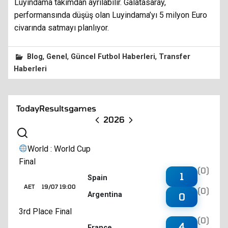
Luyindama takımdan ayrılabilir. Galatasaray,
performansında düşüş olan Luyindama’yı 5 milyon Euro
civarında satmayı planlıyor.
,
,
,
Blog
Genel
Güncel Futbol Haberleri
Transfer
Haberleri
Today
Results
games
2026
World : World Cup
Final
(0)
1
Spain
AET
19/07 19:00
(0)
Argentina
0
3rd Place Final
(0)
4
France