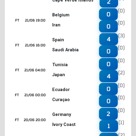
Cape Verde Islands
2
(0)
0
Belgium
FT
21/06 19:00
(0)
Iran
0
(3)
4
Spain
FT
21/06 16:00
(0)
Saudi Arabia
0
(0)
0
Tunisia
FT
21/06 04:00
(2)
Japan
4
(0)
0
Ecuador
FT
21/06 00:00
(0)
Curaçao
0
(0)
2
Germany
FT
20/06 20:00
(1)
Ivory Coast
1
(2)