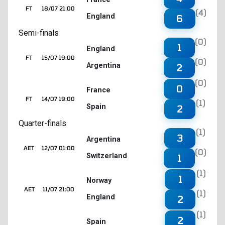
FT
18/07 21:00
(4)
England
6
Semi-finals
(0)
1
England
FT
15/07 19:00
(0)
Argentina
2
(0)
0
France
FT
14/07 19:00
(1)
Spain
2
Quarter-finals
(1)
3
Argentina
AET
12/07 01:00
(0)
Switzerland
1
(1)
1
Norway
AET
11/07 21:00
(1)
England
2
(1)
2
Spain