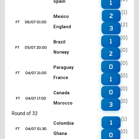
Spain
1
(1)
2
Mexico
FT
06/07 01:00
(2)
England
3
(0)
1
Brazil
FT
05/07 20:00
(0)
Norway
2
(0)
0
Paraguay
FT
04/07 21:00
(0)
France
1
(0)
0
Canada
FT
04/07 17:00
(0)
Morocco
3
Round of 32
(1)
1
Colombia
FT
04/07 01:30
(0)
Ghana
0