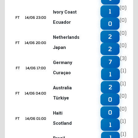
(0)
1
Ivory Coast
FT
14/06 23:00
(0)
Ecuador
0
(0)
2
Netherlands
FT
14/06 20:00
(0)
Japan
2
(3)
7
Germany
FT
14/06 17:00
(1)
Curaçao
1
(1)
2
Australia
FT
14/06 04:00
(0)
Türkiye
0
(0)
0
Haiti
FT
14/06 01:00
(1)
Scotland
1
(1)
1