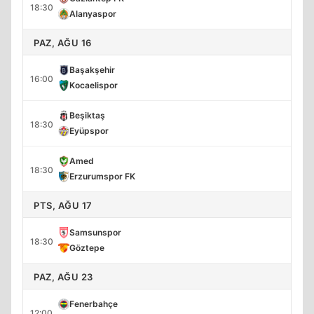
18:30
Alanyaspor
PAZ, AĞU 16
Başakşehir
16:00
Kocaelispor
Beşiktaş
18:30
Eyüpspor
Amed
18:30
Erzurumspor FK
PTS, AĞU 17
Samsunspor
18:30
Göztepe
PAZ, AĞU 23
Fenerbahçe
12:00