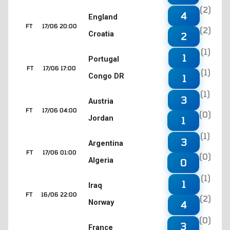
(2)
4
England
FT
17/06 20:00
(2)
Croatia
2
(1)
1
Portugal
FT
17/06 17:00
(1)
Congo DR
1
(1)
3
Austria
FT
17/06 04:00
(0)
Jordan
1
(1)
3
Argentina
FT
17/06 01:00
(0)
Algeria
0
(1)
1
Iraq
FT
16/06 22:00
(2)
Norway
4
(0)
3
France