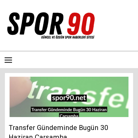
İçeriğe
geç
Bütün spor dalları ile ilgili özgün haber sitesi
Transfer Gündeminde Bugün 30
Haziran Çarşamba