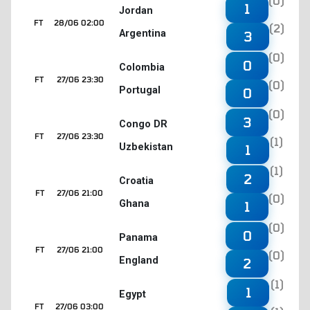
(0)
1
Jordan
FT
28/06 02:00
(2)
Argentina
3
(0)
0
Colombia
FT
27/06 23:30
(0)
Portugal
0
(0)
3
Congo DR
FT
27/06 23:30
(1)
Uzbekistan
1
(1)
2
Croatia
FT
27/06 21:00
(0)
Ghana
1
(0)
0
Panama
FT
27/06 21:00
(0)
England
2
(1)
1
Egypt
FT
27/06 03:00