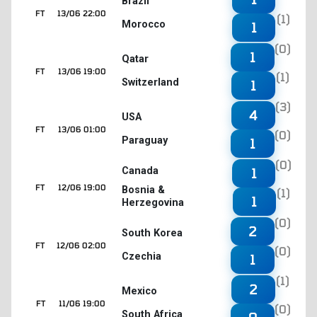
Brazil
FT
13/06 22:00
(1)
Morocco
1
(0)
1
Qatar
FT
13/06 19:00
(1)
Switzerland
1
(3)
4
USA
FT
13/06 01:00
(0)
Paraguay
1
(0)
1
Canada
FT
12/06 19:00
Bosnia &
(1)
1
Herzegovina
(0)
2
South Korea
FT
12/06 02:00
(0)
Czechia
1
(1)
2
Mexico
FT
11/06 19:00
(0)
South Africa