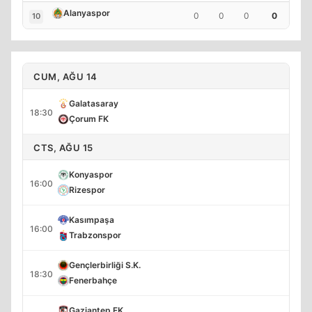
Alanyaspor
0
0
0
0
10
CUM, AĞU 14
Galatasaray
18:30
Çorum FK
CTS, AĞU 15
Konyaspor
16:00
Rizespor
Kasımpaşa
16:00
Trabzonspor
Gençlerbirliği S.K.
18:30
Fenerbahçe
Gaziantep FK