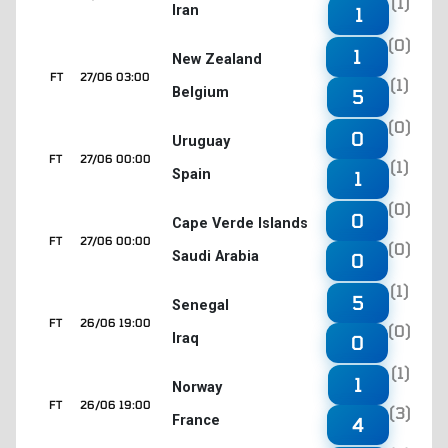
(1)
Iran
1
(0)
1
New Zealand
FT
27/06 03:00
(1)
Belgium
5
(0)
0
Uruguay
FT
27/06 00:00
(1)
Spain
1
(0)
0
Cape Verde Islands
FT
27/06 00:00
(0)
Saudi Arabia
0
(1)
5
Senegal
FT
26/06 19:00
(0)
Iraq
0
(1)
1
Norway
FT
26/06 19:00
(3)
France
4