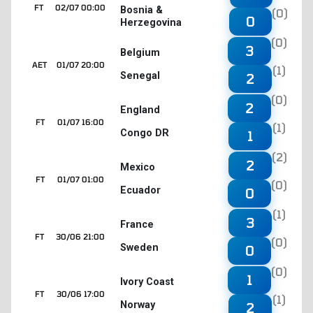
FT
02/07 00:00
Bosnia &
(0)
0
Herzegovina
(0)
3
Belgium
AET
01/07 20:00
(1)
Senegal
2
(0)
2
England
FT
01/07 16:00
(1)
Congo DR
1
(2)
2
Mexico
FT
01/07 01:00
(0)
Ecuador
0
(1)
3
France
FT
30/06 21:00
(0)
Sweden
0
(0)
1
Ivory Coast
FT
30/06 17:00
(1)
Norway
2