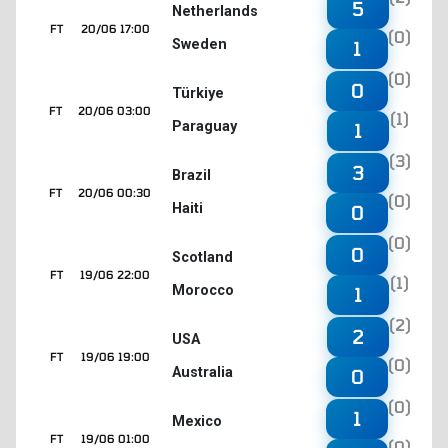
5
Netherlands
FT
20/06 17:00
(0)
Sweden
1
(0)
0
Türkiye
FT
20/06 03:00
(1)
Paraguay
1
(3)
3
Brazil
FT
20/06 00:30
(0)
Haiti
0
(0)
0
Scotland
FT
19/06 22:00
(1)
Morocco
1
(2)
2
USA
FT
19/06 19:00
(0)
Australia
0
(0)
1
Mexico
FT
19/06 01:00
(0)