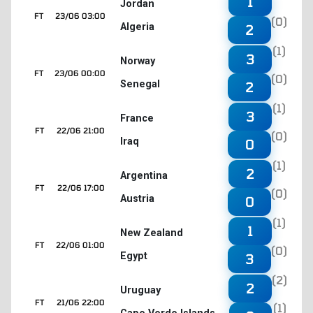
1
Jordan
FT
23/06 03:00
(0)
Algeria
2
(1)
3
Norway
FT
23/06 00:00
(0)
Senegal
2
(1)
3
France
FT
22/06 21:00
(0)
Iraq
0
(1)
2
Argentina
FT
22/06 17:00
(0)
Austria
0
(1)
1
New Zealand
FT
22/06 01:00
(0)
Egypt
3
(2)
2
Uruguay
FT
21/06 22:00
(1)