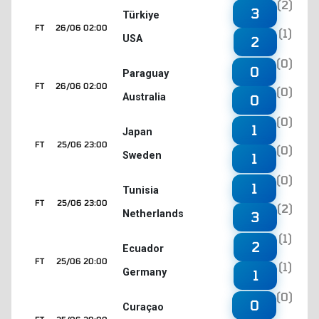
(2)
3
Türkiye
FT
26/06 02:00
(1)
USA
2
(0)
0
Paraguay
FT
26/06 02:00
(0)
Australia
0
(0)
1
Japan
FT
25/06 23:00
(0)
Sweden
1
(0)
1
Tunisia
FT
25/06 23:00
(2)
Netherlands
3
(1)
2
Ecuador
FT
25/06 20:00
(1)
Germany
1
(0)
0
Curaçao