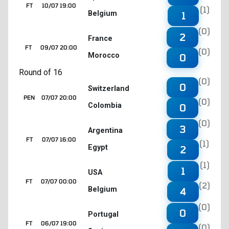
FT
10/07 19:00
(1)
Belgium
1
(0)
2
France
FT
09/07 20:00
(0)
Morocco
0
Round of 16
(0)
0
Switzerland
PEN
07/07 20:00
(0)
Colombia
0
(0)
3
Argentina
FT
07/07 16:00
(1)
Egypt
2
(1)
1
USA
FT
07/07 00:00
(2)
Belgium
4
(0)
0
Portugal
FT
06/07 19:00
(0)