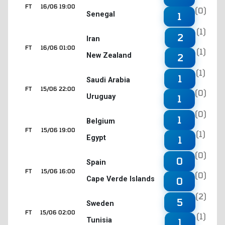
FT
16/06 19:00
(0)
Senegal
1
(1)
2
Iran
FT
16/06 01:00
(1)
New Zealand
2
(1)
1
Saudi Arabia
FT
15/06 22:00
(0)
Uruguay
1
(0)
1
Belgium
FT
15/06 19:00
(1)
Egypt
1
(0)
0
Spain
FT
15/06 16:00
(0)
Cape Verde Islands
0
(2)
5
Sweden
FT
15/06 02:00
(1)
Tunisia
1