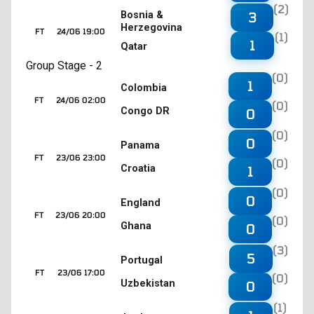
(2)
3
Bosnia &
Herzegovina
FT
24/06 19:00
(1)
1
Qatar
Group Stage - 2
(0)
1
Colombia
FT
24/06 02:00
(0)
Congo DR
0
(0)
0
Panama
FT
23/06 23:00
(0)
Croatia
1
(0)
0
England
FT
23/06 20:00
(0)
Ghana
0
(3)
5
Portugal
FT
23/06 17:00
(0)
Uzbekistan
0
(1)