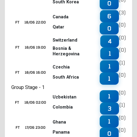
South Korea
0
(3)
6
Canada
FT
18/06 22:00
(0)
Qatar
0
(0)
4
Switzerland
FT
18/06 19:00
Bosnia &
(0)
1
Herzegovina
(1)
1
Czechia
FT
18/06 16:00
(0)
South Africa
1
Group Stage - 1
(0)
1
Uzbekistan
FT
18/06 02:00
(1)
Colombia
3
(0)
1
Ghana
FT
17/06 23:00
(0)
Panama
0