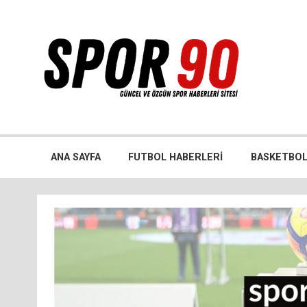
İçeriğe
geç
Bütün spor dalları ile ilgili özgün haber sitesi
ANA SAYFA
FUTBOL HABERLERI
BASKETBOL