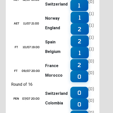
(0)
Switzerland
1
(1)
1
Norway
AET
11/07 21:00
(1)
England
2
(1)
2
Spain
FT
10/07 19:00
(1)
Belgium
1
(0)
2
France
FT
09/07 20:00
(0)
Morocco
0
Round of 16
(0)
0
Switzerland
PEN
07/07 20:00
(0)
Colombia
0
(0)