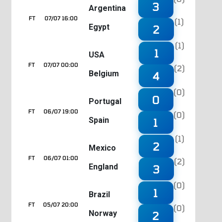
3
Argentina
FT
07/07 16:00
(1)
Egypt
2
(1)
1
USA
FT
07/07 00:00
(2)
Belgium
4
(0)
0
Portugal
FT
06/07 19:00
(0)
Spain
1
(1)
2
Mexico
FT
06/07 01:00
(2)
England
3
(0)
1
Brazil
FT
05/07 20:00
(0)
Norway
2