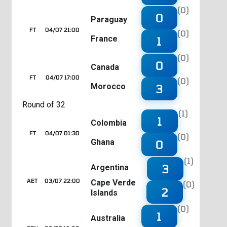
(0)
0
Paraguay
FT
04/07 21:00
(0)
France
1
(0)
0
Canada
FT
04/07 17:00
(0)
Morocco
3
Round of 32
(1)
1
Colombia
FT
04/07 01:30
(0)
Ghana
0
(1)
3
Argentina
AET
03/07 22:00
Cape Verde
(0)
2
Islands
(0)
1
Australia