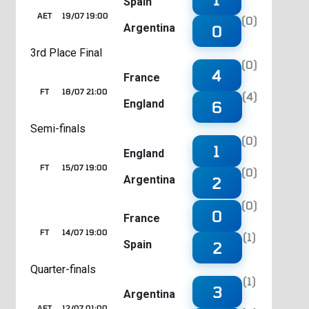
Spain
AET
19/07 19:00
(0)
Argentina
0
3rd Place Final
(0)
4
France
FT
18/07 21:00
(4)
England
6
Semi-finals
(0)
1
England
FT
15/07 19:00
(0)
Argentina
2
(0)
0
France
FT
14/07 19:00
(1)
Spain
2
Quarter-finals
(1)
3
Argentina
AET
12/07 01:00