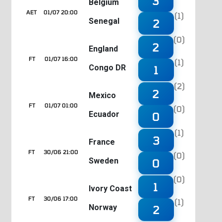
3
Belgium
AET
01/07 20:00
(1)
Senegal
2
(0)
2
England
FT
01/07 16:00
(1)
Congo DR
1
(2)
2
Mexico
FT
01/07 01:00
(0)
Ecuador
0
(1)
3
France
FT
30/06 21:00
(0)
Sweden
0
(0)
1
Ivory Coast
FT
30/06 17:00
(1)
Norway
2