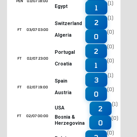
PEN
03/07 18:00
(1)
Egypt
1
(1)
2
Switzerland
FT
03/07 03:00
(0)
Algeria
0
(0)
2
Portugal
FT
02/07 23:00
(0)
Croatia
1
(1)
3
Spain
FT
02/07 19:00
(0)
Austria
0
(1)
2
USA
FT
02/07 00:00
Bosnia &
(0)
0
Herzegovina
(0)