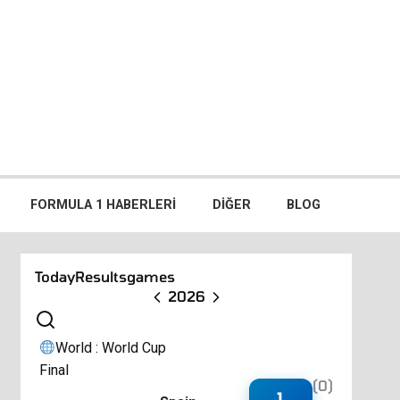
FORMULA 1 HABERLERI
DIĞER
BLOG
Today
Results
games
2026
World : World Cup
Final
(0)
1