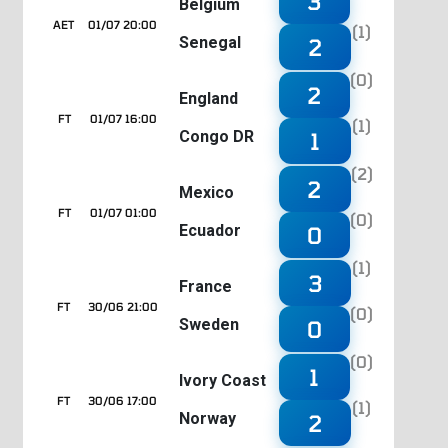
3
Belgium
AET
01/07 20:00
(1)
Senegal
2
(0)
2
England
FT
01/07 16:00
(1)
Congo DR
1
(2)
2
Mexico
FT
01/07 01:00
(0)
Ecuador
0
(1)
3
France
FT
30/06 21:00
(0)
Sweden
0
(0)
1
Ivory Coast
FT
30/06 17:00
(1)
Norway
2