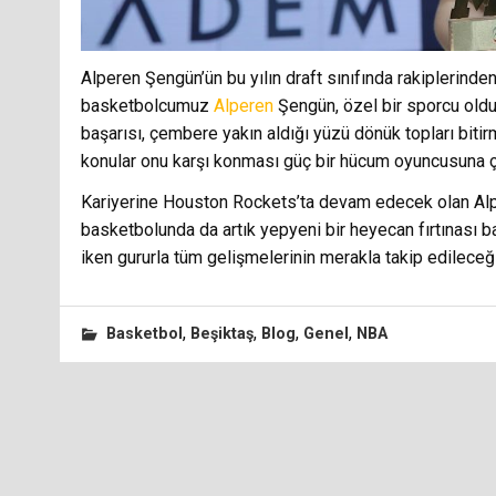
Alperen Şengün’ün bu yılın draft sınıfında rakiplerinden
basketbolcumuz
Alperen
Şengün, özel bir sporcu oldu
başarısı, çembere yakın aldığı yüzü dönük topları bitir
konular onu karşı konması güç bir hücum oyuncusuna çe
Kariyerine Houston Rockets’ta devam edecek olan Alper
basketbolunda da artık yepyeni bir heyecan fırtınası 
iken gururla tüm gelişmelerinin merakla takip edileceğ
,
,
,
,
Basketbol
Beşiktaş
Blog
Genel
NBA