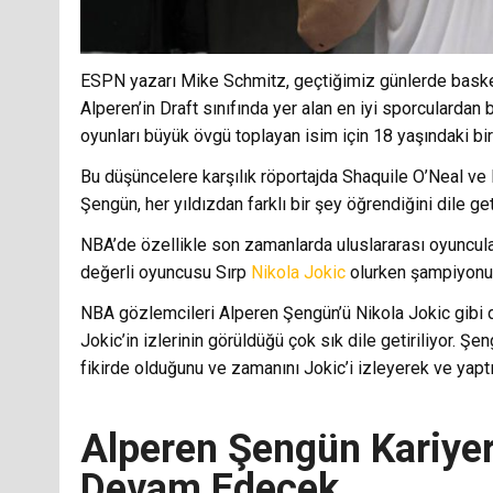
ESPN yazarı Mike Schmitz, geçtiğimiz günlerde basket
Alperen’in Draft sınıfında yer alan en iyi sporculardan 
oyunları büyük övgü toplayan isim için 18 yaşındaki 
Bu düşüncelere karşılık röportajda Shaquile O’Neal v
Şengün, her yıldızdan farklı bir şey öğrendiğini dile get
NBA’de özellikle son zamanlarda uluslararası oyuncuların
değerli oyuncusu Sırp
Nikola Jokic
olurken şampiyonun
NBA gözlemcileri Alperen Şengün’ü Nikola Jokic gibi de
Jokic’in izlerinin görüldüğü çok sık dile getiriliyor. 
fikirde olduğunu ve zamanını Jokic’i izleyerek ve yaptık
Alperen Şengün Kariyer
Devam Edecek