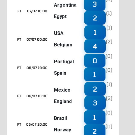
3
Argentina
FT
07/07 16:00
(1)
Egypt
2
(1)
1
USA
FT
07/07 00:00
(2)
Belgium
4
(0)
0
Portugal
FT
06/07 19:00
(0)
Spain
1
(1)
2
Mexico
FT
06/07 01:00
(2)
England
3
(0)
1
Brazil
FT
05/07 20:00
(0)
Norway
2