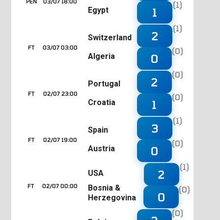
PEN
03/07 18:00
(1)
Egypt
1
(1)
2
Switzerland
FT
03/07 03:00
(0)
Algeria
0
(0)
2
Portugal
FT
02/07 23:00
(0)
Croatia
1
(1)
3
Spain
FT
02/07 19:00
(0)
Austria
0
(1)
2
USA
FT
02/07 00:00
Bosnia &
(0)
0
Herzegovina
(0)