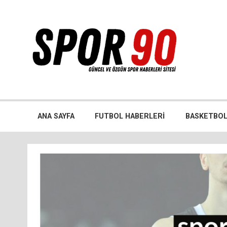
İçeriğe
geç
Bütün spor dalları ile ilgili özgün haber sitesi
ANA SAYFA
FUTBOL HABERLERI
BASKETBOL