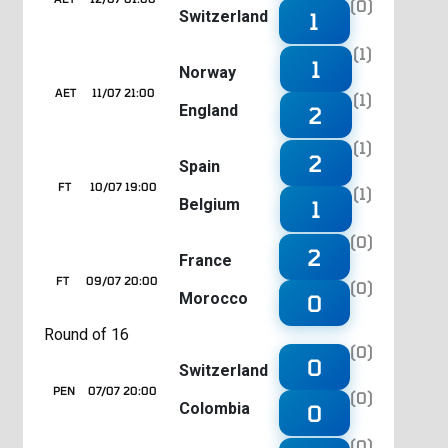
(0)
Switzerland
1
(1)
1
Norway
AET
11/07 21:00
(1)
England
2
(1)
2
Spain
FT
10/07 19:00
(1)
Belgium
1
(0)
2
France
FT
09/07 20:00
(0)
Morocco
0
Round of 16
(0)
0
Switzerland
PEN
07/07 20:00
(0)
Colombia
0
(0)