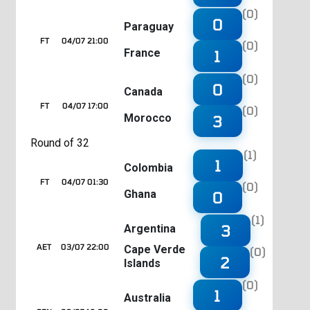
(0)
0
Paraguay
FT
04/07 21:00
(0)
France
1
(0)
0
Canada
FT
04/07 17:00
(0)
Morocco
3
Round of 32
(1)
1
Colombia
FT
04/07 01:30
(0)
Ghana
0
(1)
3
Argentina
AET
03/07 22:00
Cape Verde
(0)
2
Islands
(0)
1
Australia