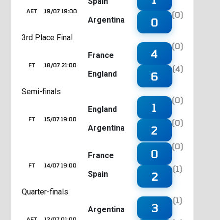
Spain
AET
19/07 19:00
(0)
Argentina
0
3rd Place Final
(0)
4
France
FT
18/07 21:00
(4)
England
6
Semi-finals
(0)
1
England
FT
15/07 19:00
(0)
Argentina
2
(0)
0
France
FT
14/07 19:00
(1)
Spain
2
Quarter-finals
(1)
3
Argentina
AET
12/07 01:00