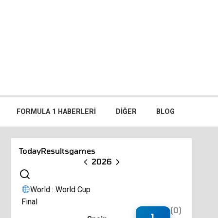
FORMULA 1 HABERLERI
DIĞER
BLOG
Today
Results
games
2026
World : World Cup
Final
(0)
1