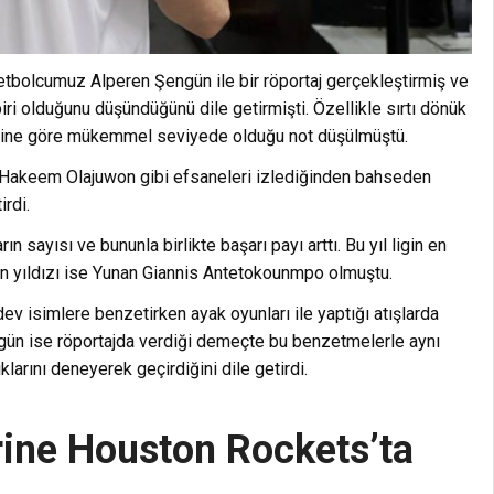
bolcumuz Alperen Şengün ile bir röportaj gerçekleştirmiş ve
biri olduğunu düşündüğünü dile getirmişti. Özellikle sırtı dönük
birine göre mükemmel seviyede olduğu not düşülmüştü.
e Hakeem Olajuwon gibi efsaneleri izlediğinden bahseden
irdi.
 sayısı ve bununla birlikte başarı payı arttı. Bu yıl ligin en
 yıldızı ise Yunan Giannis Antetokounmpo olmuştu.
v isimlere benzetirken ayak oyunları ile yaptığı atışlarda
Şengün ise röportajda verdiği demeçte bu benzetmelerle aynı
larını deneyerek geçirdiğini dile getirdi.
ine Houston Rockets’ta