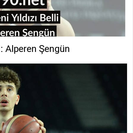
du: Alperen Şengün