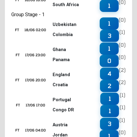
(0)
South Africa
1
Group Stage - 1
(0)
1
Uzbekistan
FT
18/06 02:00
(1)
Colombia
3
(0)
1
Ghana
FT
17/06 23:00
(0)
Panama
0
(2)
4
England
FT
17/06 20:00
(2)
Croatia
2
(1)
1
Portugal
FT
17/06 17:00
(1)
Congo DR
1
(1)
3
Austria
FT
17/06 04:00
(0)
Jordan
1