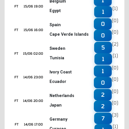
1
Belgium
FT
15/06 19:00
(1)
Egypt
1
(0)
0
Spain
FT
15/06 16:00
(0)
Cape Verde Islands
0
(2)
5
Sweden
FT
15/06 02:00
(1)
Tunisia
1
(0)
1
Ivory Coast
FT
14/06 23:00
(0)
Ecuador
0
(0)
2
Netherlands
FT
14/06 20:00
(0)
Japan
2
(3)
7
Germany
FT
14/06 17:00
(1)
Curaçao