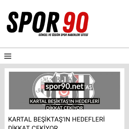
İçeriğe
geç
Bütün spor dalları ile ilgili özgün haber sitesi
KARTAL BEŞİKTAŞ’IN HEDEFLERİ
DİKKAT ÇEKİYOR