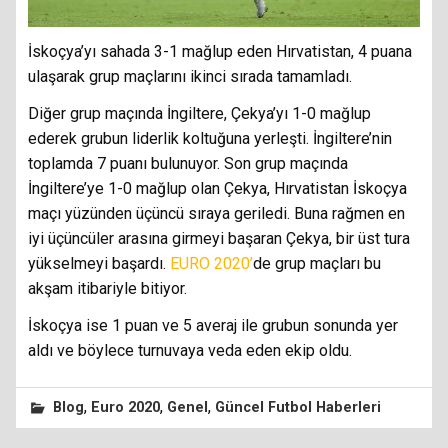
İskoçya’yı sahada 3-1 mağlup eden Hırvatistan, 4 puana
ulaşarak grup maçlarını ikinci sırada tamamladı.
Diğer grup maçında İngiltere, Çekya’yı 1-0 mağlup
ederek grubun liderlik koltuğuna yerleşti. İngiltere’nin
toplamda 7 puanı bulunuyor. Son grup maçında
İngiltere’ye 1-0 mağlup olan Çekya, Hırvatistan İskoçya
maçı yüzünden üçüncü sıraya geriledi. Buna rağmen en
iyi üçüncüler arasına girmeyi başaran Çekya, bir üst tura
yükselmeyi başardı.
EURO 2020’
de grup maçları bu
akşam itibariyle bitiyor.
İskoçya ise 1 puan ve 5 averaj ile grubun sonunda yer
aldı ve böylece turnuvaya veda eden ekip oldu.
,
,
,
Blog
Euro 2020
Genel
Güncel Futbol Haberleri