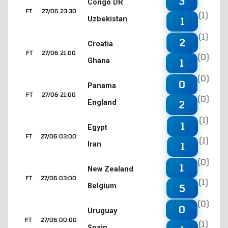
3
Congo DR
FT
27/06 23:30
(1)
Uzbekistan
1
(1)
2
Croatia
FT
27/06 21:00
(0)
Ghana
1
(0)
0
Panama
FT
27/06 21:00
(0)
England
2
(1)
1
Egypt
FT
27/06 03:00
(1)
Iran
1
(0)
1
New Zealand
FT
27/06 03:00
(1)
Belgium
5
(0)
0
Uruguay
FT
27/06 00:00
(1)
Spain