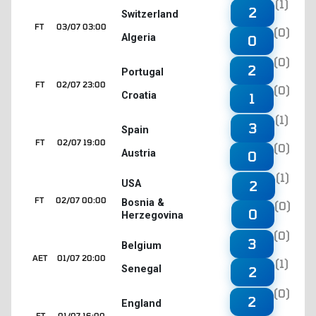
(1)
2
Switzerland
FT
03/07 03:00
(0)
Algeria
0
(0)
2
Portugal
FT
02/07 23:00
(0)
Croatia
1
(1)
3
Spain
FT
02/07 19:00
(0)
Austria
0
(1)
2
USA
FT
02/07 00:00
Bosnia &
(0)
0
Herzegovina
(0)
3
Belgium
AET
01/07 20:00
(1)
Senegal
2
(0)
2
England
FT
01/07 16:00