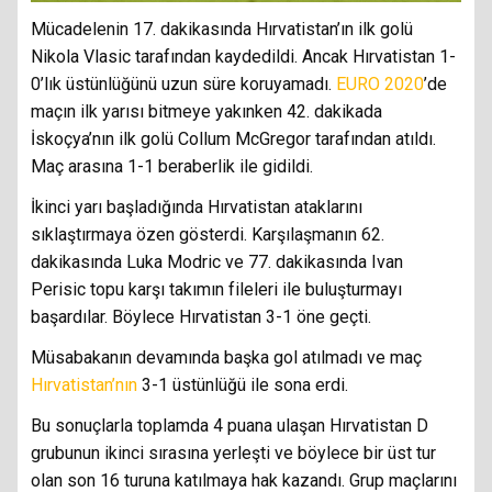
Mücadelenin 17. dakikasında Hırvatistan’ın ilk golü
Nikola Vlasic tarafından kaydedildi. Ancak Hırvatistan 1-
0’lık üstünlüğünü uzun süre koruyamadı.
EURO 2020
’de
maçın ilk yarısı bitmeye yakınken 42. dakikada
İskoçya’nın ilk golü Collum McGregor tarafından atıldı.
Maç arasına 1-1 beraberlik ile gidildi.
İkinci yarı başladığında Hırvatistan ataklarını
sıklaştırmaya özen gösterdi. Karşılaşmanın 62.
dakikasında Luka Modric ve 77. dakikasında Ivan
Perisic topu karşı takımın fileleri ile buluşturmayı
başardılar. Böylece Hırvatistan 3-1 öne geçti.
Müsabakanın devamında başka gol atılmadı ve maç
Hırvatistan’nın
3-1 üstünlüğü ile sona erdi.
Bu sonuçlarla toplamda 4 puana ulaşan Hırvatistan D
grubunun ikinci sırasına yerleşti ve böylece bir üst tur
olan son 16 turuna katılmaya hak kazandı. Grup maçlarını