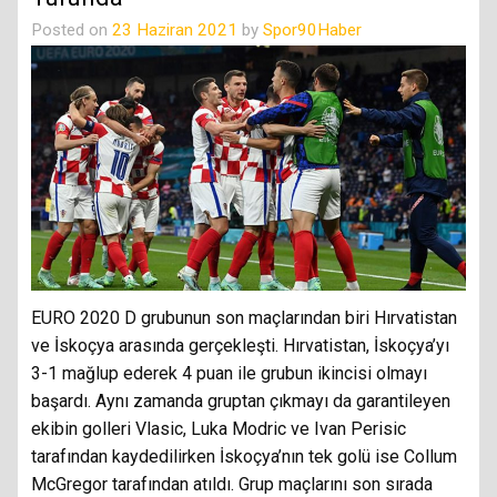
Posted on
23 Haziran 2021
by
Spor90Haber
EURO 2020 D grubunun son maçlarından biri Hırvatistan
ve İskoçya arasında gerçekleşti. Hırvatistan, İskoçya’yı
3-1 mağlup ederek 4 puan ile grubun ikincisi olmayı
başardı. Aynı zamanda gruptan çıkmayı da garantileyen
ekibin golleri Vlasic, Luka Modric ve Ivan Perisic
tarafından kaydedilirken İskoçya’nın tek golü ise Collum
McGregor tarafından atıldı. Grup maçlarını son sırada