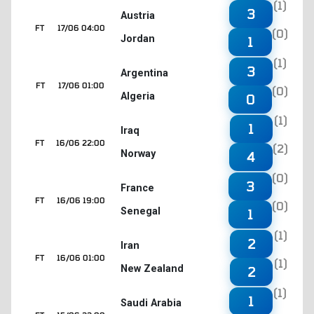
(1)
3
Austria
FT
17/06 04:00
(0)
Jordan
1
(1)
3
Argentina
FT
17/06 01:00
(0)
Algeria
0
(1)
1
Iraq
FT
16/06 22:00
(2)
Norway
4
(0)
3
France
FT
16/06 19:00
(0)
Senegal
1
(1)
2
Iran
FT
16/06 01:00
(1)
New Zealand
2
(1)
1
Saudi Arabia