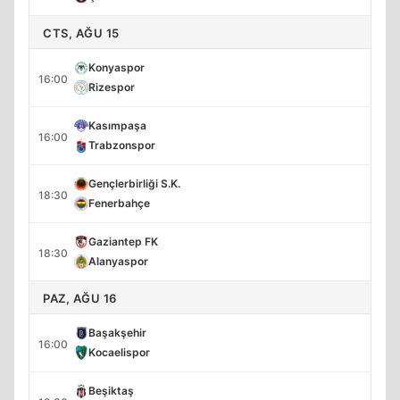
CTS, AĞU 15
Konyaspor
16:00
Rizespor
Kasımpaşa
16:00
Trabzonspor
Gençlerbirliği S.K.
18:30
Fenerbahçe
Gaziantep FK
18:30
Alanyaspor
PAZ, AĞU 16
Başakşehir
16:00
Kocaelispor
Beşiktaş