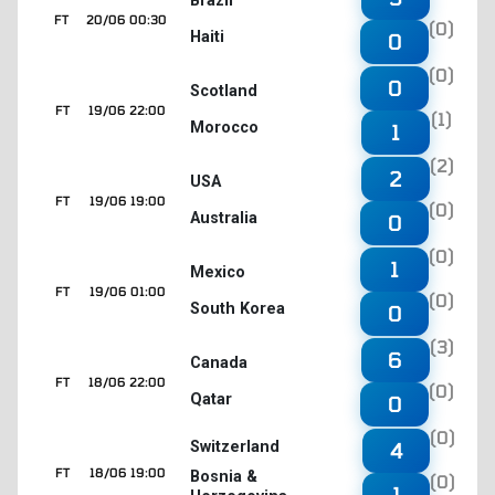
Brazil
FT
20/06 00:30
(0)
Haiti
0
(0)
0
Scotland
FT
19/06 22:00
(1)
Morocco
1
(2)
2
USA
FT
19/06 19:00
(0)
Australia
0
(0)
1
Mexico
FT
19/06 01:00
(0)
South Korea
0
(3)
6
Canada
FT
18/06 22:00
(0)
Qatar
0
(0)
4
Switzerland
FT
18/06 19:00
Bosnia &
(0)
1