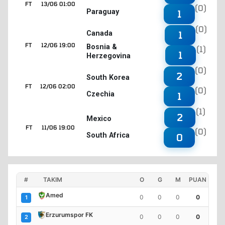
FT
13/06 01:00
(0)
Paraguay
1
(0)
1
Canada
FT
12/06 19:00
Bosnia &
(1)
1
Herzegovina
(0)
2
South Korea
FT
12/06 02:00
(0)
Czechia
1
(1)
2
Mexico
FT
11/06 19:00
(0)
South Africa
0
#
TAKIM
O
G
M
PUAN
Amed
0
0
0
0
1
Erzurumspor FK
0
0
0
0
2