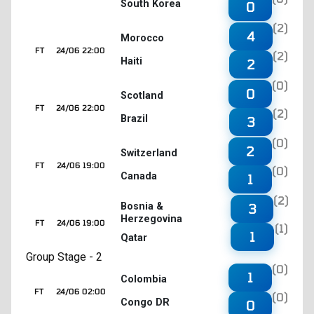
South Korea
0
(2)
4
Morocco
FT
24/06 22:00
(2)
Haiti
2
(0)
0
Scotland
FT
24/06 22:00
(2)
Brazil
3
(0)
2
Switzerland
FT
24/06 19:00
(0)
Canada
1
(2)
3
Bosnia &
Herzegovina
FT
24/06 19:00
(1)
1
Qatar
Group Stage - 2
(0)
1
Colombia
FT
24/06 02:00
(0)
Congo DR
0