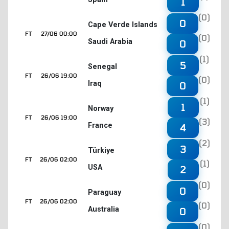
1
(0)
0
Cape Verde Islands
FT
27/06 00:00
(0)
Saudi Arabia
0
(1)
5
Senegal
FT
26/06 19:00
(0)
Iraq
0
(1)
1
Norway
FT
26/06 19:00
(3)
France
4
(2)
3
Türkiye
FT
26/06 02:00
(1)
USA
2
(0)
0
Paraguay
FT
26/06 02:00
(0)
Australia
0
(0)