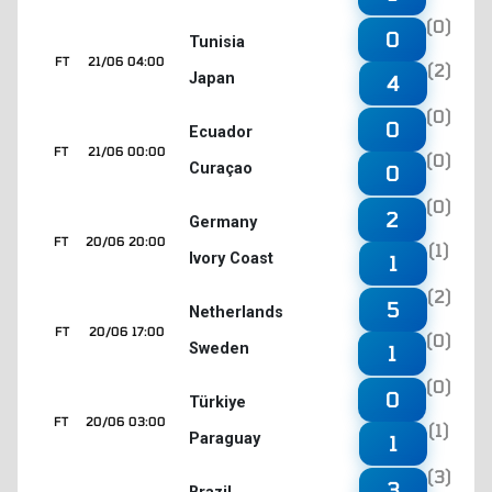
(0)
0
Tunisia
FT
21/06 04:00
(2)
Japan
4
(0)
0
Ecuador
FT
21/06 00:00
(0)
Curaçao
0
(0)
2
Germany
FT
20/06 20:00
(1)
Ivory Coast
1
(2)
5
Netherlands
FT
20/06 17:00
(0)
Sweden
1
(0)
0
Türkiye
FT
20/06 03:00
(1)
Paraguay
1
(3)
3