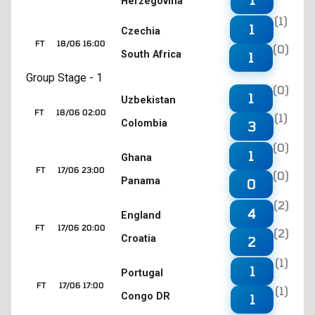
Herzegovina
(1)
1
Czechia
FT
18/06 16:00
(0)
South Africa
1
Group Stage - 1
(0)
1
Uzbekistan
FT
18/06 02:00
(1)
Colombia
3
(0)
1
Ghana
FT
17/06 23:00
(0)
Panama
0
(2)
4
England
FT
17/06 20:00
(2)
Croatia
2
(1)
1
Portugal
FT
17/06 17:00
(1)
Congo DR
1