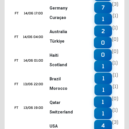
(3)
7
Germany
FT
14/06 17:00
(1)
Curaçao
1
(1)
2
Australia
FT
14/06 04:00
(0)
Türkiye
0
(0)
0
Haiti
FT
14/06 01:00
(1)
Scotland
1
(1)
1
Brazil
FT
13/06 22:00
(1)
Morocco
1
(0)
1
Qatar
FT
13/06 19:00
(1)
Switzerland
1
(3)
4
USA