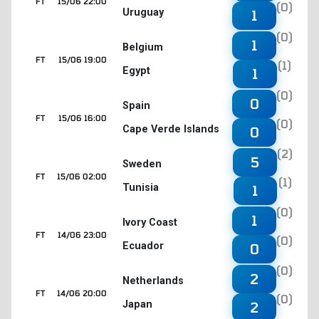
FT
15/06 22:00
(0)
Uruguay
1
(0)
1
Belgium
FT
15/06 19:00
(1)
Egypt
1
(0)
0
Spain
FT
15/06 16:00
(0)
Cape Verde Islands
0
(2)
5
Sweden
FT
15/06 02:00
(1)
Tunisia
1
(0)
1
Ivory Coast
FT
14/06 23:00
(0)
Ecuador
0
(0)
2
Netherlands
FT
14/06 20:00
(0)
Japan
2