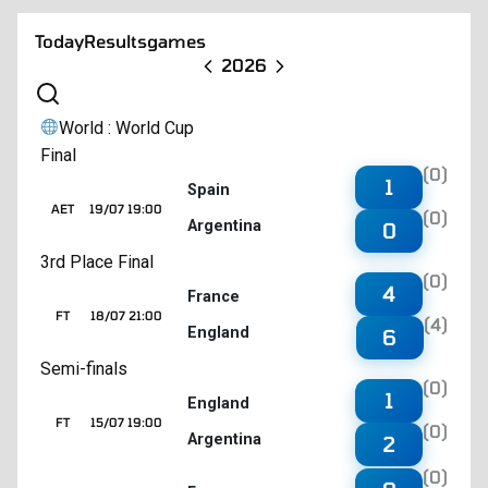
Today
Results
games
2026
World : World Cup
Final
(0)
1
Spain
AET
19/07 19:00
(0)
Argentina
0
3rd Place Final
(0)
4
France
FT
18/07 21:00
(4)
England
6
Semi-finals
(0)
1
England
FT
15/07 19:00
(0)
Argentina
2
(0)