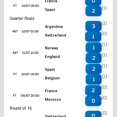
0
France
FT
14/07 19:00
(1)
Spain
2
Quarter-finals
(1)
3
Argentina
AET
12/07 01:00
(0)
Switzerland
1
(1)
1
Norway
AET
11/07 21:00
(1)
England
2
(1)
2
Spain
FT
10/07 19:00
(1)
Belgium
1
(0)
2
France
FT
09/07 20:00
(0)
Morocco
0
Round of 16
(0)
0
Switzerland