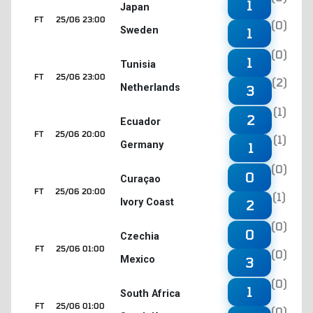
1
Japan
FT
25/06 23:00
(0)
Sweden
1
(0)
1
Tunisia
FT
25/06 23:00
(2)
Netherlands
3
(1)
2
Ecuador
FT
25/06 20:00
(1)
Germany
1
(0)
0
Curaçao
FT
25/06 20:00
(1)
Ivory Coast
2
(0)
0
Czechia
FT
25/06 01:00
(0)
Mexico
3
(0)
1
South Africa
FT
25/06 01:00
(0)