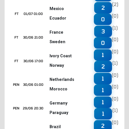
(2)
2
Mexico
FT
01/07 01:00
(0)
Ecuador
0
(1)
3
France
FT
30/06 21:00
(0)
Sweden
0
(0)
1
Ivory Coast
FT
30/06 17:00
(1)
Norway
2
(0)
1
Netherlands
PEN
30/06 01:00
(0)
Morocco
1
(0)
1
Germany
PEN
29/06 20:30
(1)
Paraguay
1
(0)
2
Brazil