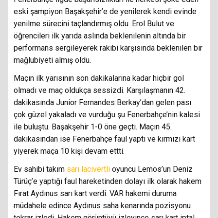
eski şampiyon Başakşehir’e de yenilerek kendi evinde
yenilme sürecini taçlandırmış oldu. Erol Bulut ve
öğrencileri ilk yarıda aslında beklenilenin altında bir
performans sergileyerek rakibi karşısında beklenilen bir
mağlubiyeti almış oldu.
Maçın ilk yarısının son dakikalarına kadar hiçbir gol
olmadı ve maç oldukça sessizdi. Karşılaşmanın 42.
dakikasında Junior Fernandes Berkay’dan gelen pası
çok güzel yakaladı ve vurduğu şu Fenerbahçe’nin kalesi
ile buluştu. Başakşehir 1-0 öne geçti. Maçın 45.
dakikasından ise Fenerbahçe faul yaptı ve kırmızı kart
yiyerek maça 10 kişi devam ettti.
Ev sahibi takım
sarı lacivertli
oyuncu Lemos’un Deniz
Türüç’e yaptığı faul hareketinden dolayı ilk olarak hakem
Fırat Aydınus sarı kart verdi. VAR hakemi duruma
müdahele edince Aydınus saha kenarında pozisyonu
tekrar izledi. Hakem görüntüyü izleyince sarı kart iptal