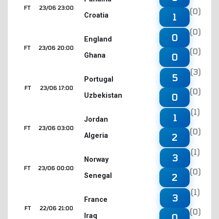
FT
23/06 23:00
(0)
Croatia
1
(0)
0
England
FT
23/06 20:00
(0)
Ghana
0
(3)
5
Portugal
FT
23/06 17:00
(0)
Uzbekistan
0
(1)
1
Jordan
FT
23/06 03:00
(0)
Algeria
2
(1)
3
Norway
FT
23/06 00:00
(0)
Senegal
2
(1)
3
France
FT
22/06 21:00
(0)
Iraq
0