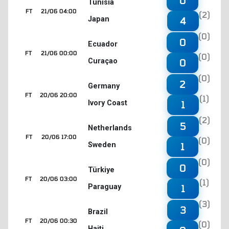
0
Tunisia
FT
21/06 04:00
(2)
Japan
4
(0)
0
Ecuador
FT
21/06 00:00
(0)
Curaçao
0
(0)
2
Germany
FT
20/06 20:00
(1)
Ivory Coast
1
(2)
5
Netherlands
FT
20/06 17:00
(0)
Sweden
1
(0)
0
Türkiye
FT
20/06 03:00
(1)
Paraguay
1
(3)
3
Brazil
FT
20/06 00:30
(0)
Haiti