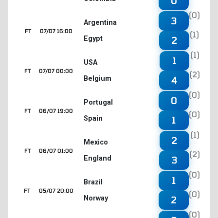
0
(0)
3
Argentina
FT
07/07 16:00
(1)
Egypt
2
(1)
1
USA
FT
07/07 00:00
(2)
Belgium
4
(0)
0
Portugal
FT
06/07 19:00
(0)
Spain
1
(1)
2
Mexico
FT
06/07 01:00
(2)
England
3
(0)
1
Brazil
FT
05/07 20:00
(0)
Norway
2
(0)