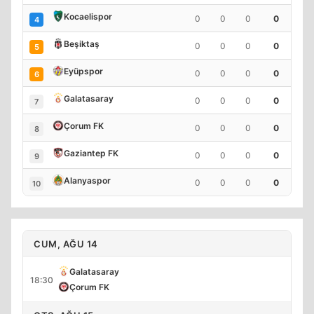
Kocaelispor
0
0
0
0
4
Beşiktaş
0
0
0
0
5
Eyüpspor
0
0
0
0
6
Galatasaray
0
0
0
0
7
Çorum FK
0
0
0
0
8
Gaziantep FK
0
0
0
0
9
Alanyaspor
0
0
0
0
10
CUM, AĞU 14
Galatasaray
18:30
Çorum FK