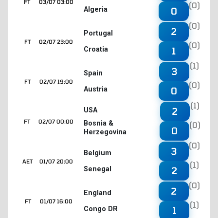
FT
03/07 03:00
(0)
Algeria
0
(0)
2
Portugal
FT
02/07 23:00
(0)
Croatia
1
(1)
3
Spain
FT
02/07 19:00
(0)
Austria
0
(1)
2
USA
FT
02/07 00:00
Bosnia &
(0)
0
Herzegovina
(0)
3
Belgium
AET
01/07 20:00
(1)
Senegal
2
(0)
2
England
FT
01/07 16:00
(1)
Congo DR
1