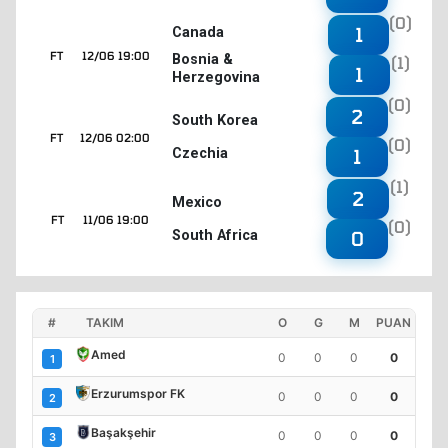
(0)
1
Canada
FT
12/06 19:00
Bosnia &
(1)
1
Herzegovina
(0)
2
South Korea
FT
12/06 02:00
(0)
Czechia
1
(1)
2
Mexico
FT
11/06 19:00
(0)
South Africa
0
#
TAKIM
O
G
M
PUAN
Amed
0
0
0
0
1
Erzurumspor FK
0
0
0
0
2
Başakşehir
0
0
0
0
3