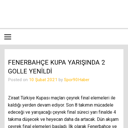
İçeriğe
geç
Bütün spor dalları ile ilgili özgün haber sitesi
FENERBAHÇE KUPA YARIŞINDA 2
GOLLE YENİLDİ
Posted on
10 Şubat 2021
by
Spor90Haber
Ziraat Türkiye Kupası maçları çeyrek final elemeleri ile
kaldığı yerden devam ediyor. Son 8 takımın mücadele
edeceği ve yarışacağı çeyrek final süreci yarı finalde 4
takıma düşecek ve heyecan daha da artacak. Dün akşam
çeyrek final elemeleri başladı. İlk olarak Fenerbahçe ve