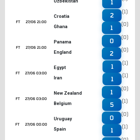
Uzbekistan
1
(1)
2
Croatia
FT
27/06 21:00
(0)
Ghana
1
(0)
0
Panama
FT
27/06 21:00
(0)
England
2
(1)
1
Egypt
FT
27/06 03:00
(1)
Iran
1
(0)
1
New Zealand
FT
27/06 03:00
(1)
Belgium
5
(0)
0
Uruguay
FT
27/06 00:00
(1)
Spain
1
(0)