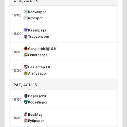
CTS, AĞU 15
Konyaspor
16:00
Rizespor
Kasımpaşa
16:00
Trabzonspor
Gençlerbirliği S.K.
18:30
Fenerbahçe
Gaziantep FK
18:30
Alanyaspor
PAZ, AĞU 16
Başakşehir
16:00
Kocaelispor
Beşiktaş
18:30
Eyüpspor