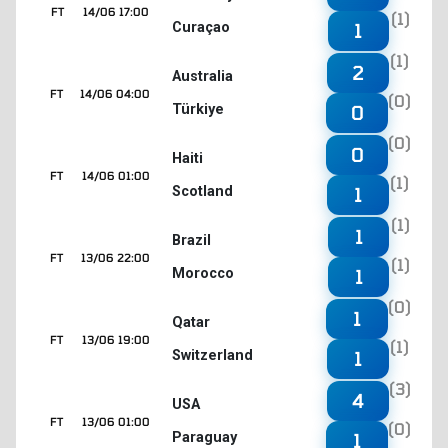
FT
14/06 17:00
(1)
Curaçao
1
(1)
2
Australia
FT
14/06 04:00
(0)
Türkiye
0
(0)
0
Haiti
FT
14/06 01:00
(1)
Scotland
1
(1)
1
Brazil
FT
13/06 22:00
(1)
Morocco
1
(0)
1
Qatar
FT
13/06 19:00
(1)
Switzerland
1
(3)
4
USA
FT
13/06 01:00
(0)
Paraguay
1