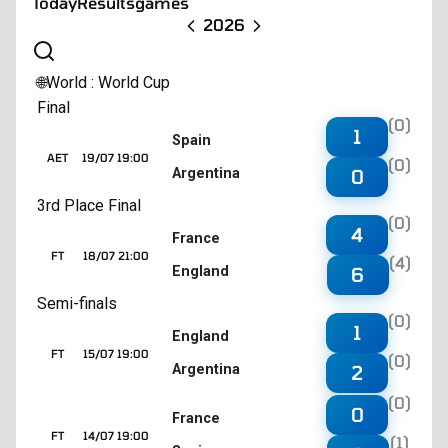
Today
Results
games
2026
World : World Cup
🌐
Final
(0)
1
Spain
AET
19/07 19:00
(0)
Argentina
0
3rd Place Final
(0)
4
France
FT
18/07 21:00
(4)
England
6
Semi-finals
(0)
1
England
FT
15/07 19:00
(0)
Argentina
2
(0)
0
France
FT
14/07 19:00
(1)