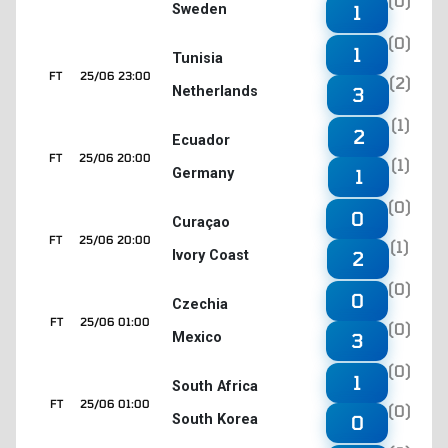
(0)
Sweden
1
(0)
1
Tunisia
FT
25/06 23:00
(2)
Netherlands
3
(1)
2
Ecuador
FT
25/06 20:00
(1)
Germany
1
(0)
0
Curaçao
FT
25/06 20:00
(1)
Ivory Coast
2
(0)
0
Czechia
FT
25/06 01:00
(0)
Mexico
3
(0)
1
South Africa
FT
25/06 01:00
(0)
South Korea
0