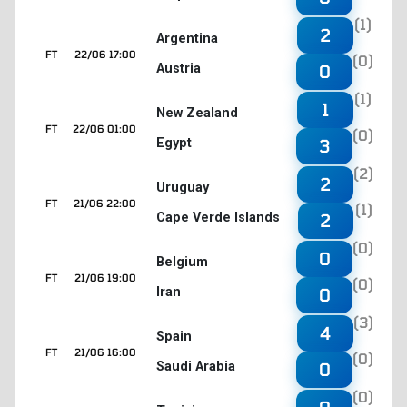
(1)
2
Argentina
FT
22/06 17:00
(0)
Austria
0
(1)
1
New Zealand
FT
22/06 01:00
(0)
Egypt
3
(2)
2
Uruguay
FT
21/06 22:00
(1)
Cape Verde Islands
2
(0)
0
Belgium
FT
21/06 19:00
(0)
Iran
0
(3)
4
Spain
FT
21/06 16:00
(0)
Saudi Arabia
0
(0)