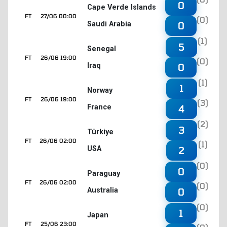
0
Cape Verde Islands
FT
27/06 00:00
(0)
Saudi Arabia
0
(1)
5
Senegal
FT
26/06 19:00
(0)
Iraq
0
(1)
1
Norway
FT
26/06 19:00
(3)
France
4
(2)
3
Türkiye
FT
26/06 02:00
(1)
USA
2
(0)
0
Paraguay
FT
26/06 02:00
(0)
Australia
0
(0)
1
Japan
FT
25/06 23:00