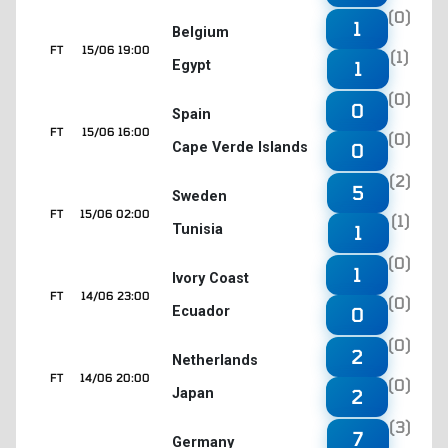
(0)
1
Belgium
FT
15/06 19:00
(1)
Egypt
1
(0)
0
Spain
FT
15/06 16:00
(0)
Cape Verde Islands
0
(2)
5
Sweden
FT
15/06 02:00
(1)
Tunisia
1
(0)
1
Ivory Coast
FT
14/06 23:00
(0)
Ecuador
0
(0)
2
Netherlands
FT
14/06 20:00
(0)
Japan
2
(3)
7
Germany