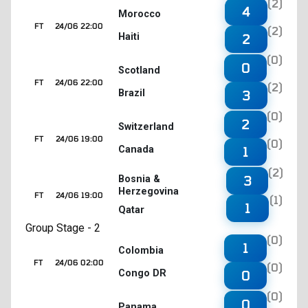
(2)
4
Morocco
FT
24/06 22:00
(2)
Haiti
2
(0)
0
Scotland
FT
24/06 22:00
(2)
Brazil
3
(0)
2
Switzerland
FT
24/06 19:00
(0)
Canada
1
(2)
3
Bosnia &
Herzegovina
FT
24/06 19:00
(1)
1
Qatar
Group Stage - 2
(0)
1
Colombia
FT
24/06 02:00
(0)
Congo DR
0
(0)
0
Panama