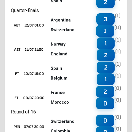
Spain
2
Quarter-finals
(1)
3
Argentina
AET
12/07 01:00
(0)
Switzerland
1
(1)
1
Norway
AET
11/07 21:00
(1)
England
2
(1)
2
Spain
FT
10/07 19:00
(1)
Belgium
1
(0)
2
France
FT
09/07 20:00
(0)
Morocco
0
Round of 16
(0)
0
Switzerland
PEN
07/07 20:00
(0)
Colombia