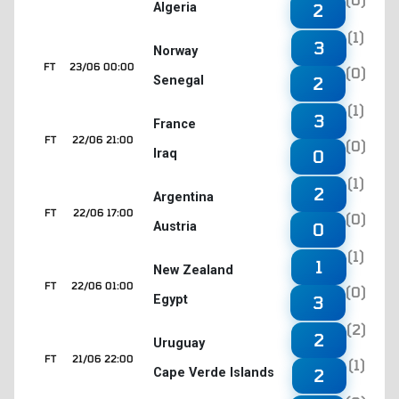
Algeria
2
(1)
3
Norway
FT
23/06 00:00
(0)
Senegal
2
(1)
3
France
FT
22/06 21:00
(0)
Iraq
0
(1)
2
Argentina
FT
22/06 17:00
(0)
Austria
0
(1)
1
New Zealand
FT
22/06 01:00
(0)
Egypt
3
(2)
2
Uruguay
FT
21/06 22:00
(1)
Cape Verde Islands
2