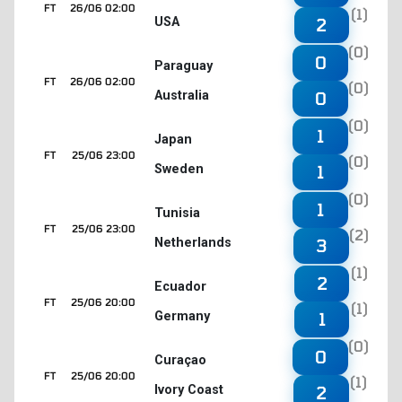
FT
26/06 02:00
(1)
USA
2
(0)
0
Paraguay
FT
26/06 02:00
(0)
Australia
0
(0)
1
Japan
FT
25/06 23:00
(0)
Sweden
1
(0)
1
Tunisia
FT
25/06 23:00
(2)
Netherlands
3
(1)
2
Ecuador
FT
25/06 20:00
(1)
Germany
1
(0)
0
Curaçao
FT
25/06 20:00
(1)
Ivory Coast
2