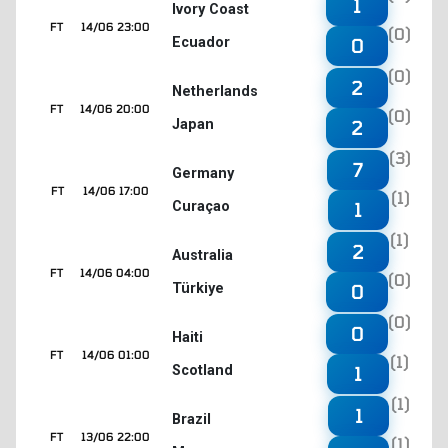
1
Ivory Coast
FT
14/06 23:00
(0)
Ecuador
0
(0)
2
Netherlands
FT
14/06 20:00
(0)
Japan
2
(3)
7
Germany
FT
14/06 17:00
(1)
Curaçao
1
(1)
2
Australia
FT
14/06 04:00
(0)
Türkiye
0
(0)
0
Haiti
FT
14/06 01:00
(1)
Scotland
1
(1)
1
Brazil
FT
13/06 22:00
(1)