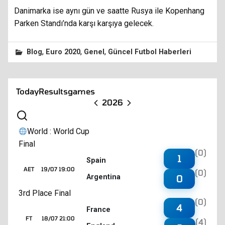
Danimarka ise aynı gün ve saatte Rusya ile Kopenhang
Parken Standı’nda karşı karşıya gelecek.
,
,
,
Blog
Euro 2020
Genel
Güncel Futbol Haberleri
Today
Results
games
2026
World : World Cup
Final
(0)
1
Spain
AET
19/07 19:00
(0)
Argentina
0
3rd Place Final
(0)
4
France
FT
18/07 21:00
(4)