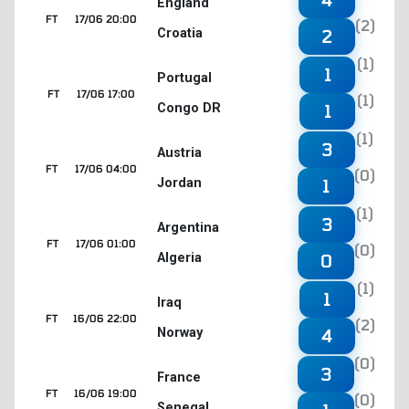
England
FT
17/06 20:00
(2)
Croatia
2
(1)
1
Portugal
FT
17/06 17:00
(1)
Congo DR
1
(1)
3
Austria
FT
17/06 04:00
(0)
Jordan
1
(1)
3
Argentina
FT
17/06 01:00
(0)
Algeria
0
(1)
1
Iraq
FT
16/06 22:00
(2)
Norway
4
(0)
3
France
FT
16/06 19:00
(0)
Senegal