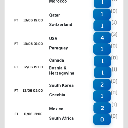
Morocco
1
(0)
1
Qatar
FT
13/06 19:00
(1)
Switzerland
1
(3)
4
USA
FT
13/06 01:00
(0)
Paraguay
1
(0)
1
Canada
FT
12/06 19:00
Bosnia &
(1)
1
Herzegovina
(0)
2
South Korea
FT
12/06 02:00
(0)
Czechia
1
(1)
2
Mexico
FT
11/06 19:00
(0)
South Africa
0