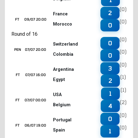
(0)
2
France
FT
09/07 20:00
(0)
Morocco
0
Round of 16
(0)
0
Switzerland
PEN
07/07 20:00
(0)
Colombia
0
(0)
3
Argentina
FT
07/07 16:00
(1)
Egypt
2
(1)
1
USA
FT
07/07 00:00
(2)
Belgium
4
(0)
0
Portugal
FT
06/07 19:00
(0)
Spain
1