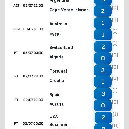
Argentina
AET
03/07 22:00
(0)
Cape Verde Islands
2
(0)
1
Australia
PEN
03/07 18:00
(1)
Egypt
1
(1)
2
Switzerland
FT
03/07 03:00
(0)
Algeria
0
(0)
2
Portugal
FT
02/07 23:00
(0)
Croatia
1
(1)
3
Spain
FT
02/07 19:00
(0)
Austria
0
(1)
2
USA
FT
02/07 00:00
Bosnia &
(0)
0