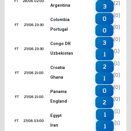
FT
28/06 02:00
(2)
Argentina
3
(0)
0
Colombia
FT
27/06 23:30
(0)
Portugal
0
(0)
3
Congo DR
FT
27/06 23:30
(1)
Uzbekistan
1
(1)
2
Croatia
FT
27/06 21:00
(0)
Ghana
1
(0)
0
Panama
FT
27/06 21:00
(0)
England
2
(1)
1
Egypt
FT
27/06 03:00
(1)
Iran
1