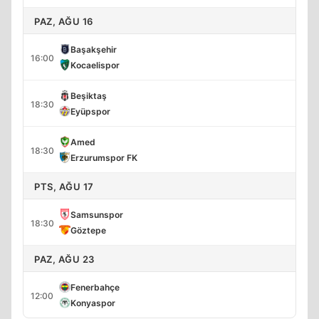
PAZ, AĞU 16
Başakşehir
16:00
Kocaelispor
Beşiktaş
18:30
Eyüpspor
Amed
18:30
Erzurumspor FK
PTS, AĞU 17
Samsunspor
18:30
Göztepe
PAZ, AĞU 23
Fenerbahçe
12:00
Konyaspor