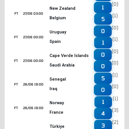
(0)
1
New Zealand
FT
27/06 03:00
(1)
Belgium
5
(0)
0
Uruguay
FT
27/06 00:00
(1)
Spain
1
(0)
0
Cape Verde Islands
FT
27/06 00:00
(0)
Saudi Arabia
0
(1)
5
Senegal
FT
26/06 19:00
(0)
Iraq
0
(1)
1
Norway
FT
26/06 19:00
(3)
France
4
(2)
3
Türkiye