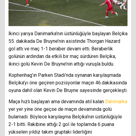
İkinci yarıya Danimarka’nın üstünlüğüyle başlayan Belçika
55. dakikada De Bruyne’nin asistinde Thorgan Hazard
gol attı ve maç 1-1 beraber devam etti. Beraberlik
golünün ardından da etkili bir maç sürdüren Belçika,
ikinci golü Kevin De Bruyne’nin attığı vuruşla buldu.
Kophenhag’ın Parken Stadı’nda oynanan karşılaşmada
Belçika’yı öne geçiren pozisyonlar maçın 46.dakikasında
oyuna dahil olan Kevin De Bruyne sayesinde gerçekleşti.
Maça hızlı başlayan ama devamında atıl kalan
Danimarka
yer yer yine öne geçse de maçın devamında golü
bulamadı. Böylece karşılaşma Belçika’nın üstünlüğüyle
2-1 bitti. Rakibine attığı 2 gol ile toplamda 6 puana
yükselen yıldız takım gruptaki liderliğini