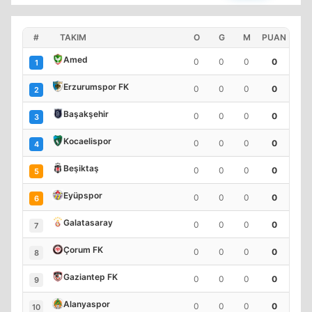
#
TAKIM
O
G
M
PUAN
Amed
0
0
0
0
1
Erzurumspor FK
0
0
0
0
2
Başakşehir
0
0
0
0
3
Kocaelispor
0
0
0
0
4
Beşiktaş
0
0
0
0
5
Eyüpspor
0
0
0
0
6
Galatasaray
0
0
0
0
7
Çorum FK
0
0
0
0
8
Gaziantep FK
0
0
0
0
9
Alanyaspor
0
0
0
0
10