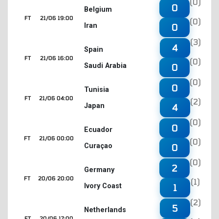
(0)
0
Belgium
FT
21/06 19:00
(0)
Iran
0
(3)
4
Spain
FT
21/06 16:00
(0)
Saudi Arabia
0
(0)
0
Tunisia
FT
21/06 04:00
(2)
Japan
4
(0)
0
Ecuador
FT
21/06 00:00
(0)
Curaçao
0
(0)
2
Germany
FT
20/06 20:00
(1)
Ivory Coast
1
(2)
5
Netherlands
FT
20/06 17:00