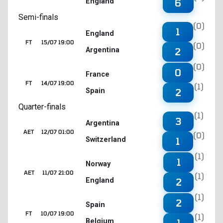
England
6
Semi-finals
(0)
1
England
FT
15/07 19:00
(0)
Argentina
2
(0)
0
France
FT
14/07 19:00
(1)
Spain
2
Quarter-finals
(1)
3
Argentina
AET
12/07 01:00
(0)
Switzerland
1
(1)
1
Norway
AET
11/07 21:00
(1)
England
2
(1)
2
Spain
FT
10/07 19:00
(1)
Belgium
1