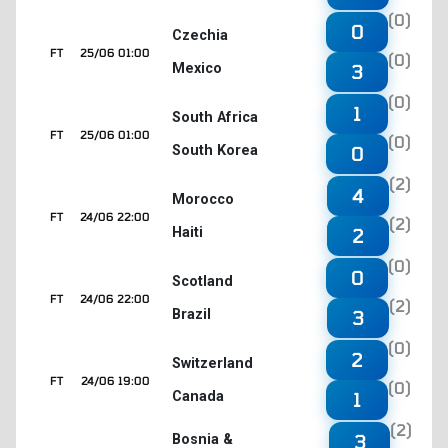
(0)
0
Czechia
FT
25/06 01:00
(0)
Mexico
3
(0)
1
South Africa
FT
25/06 01:00
(0)
South Korea
0
(2)
4
Morocco
FT
24/06 22:00
(2)
Haiti
2
(0)
0
Scotland
FT
24/06 22:00
(2)
Brazil
3
(0)
2
Switzerland
FT
24/06 19:00
(0)
Canada
1
(2)
3
Bosnia &