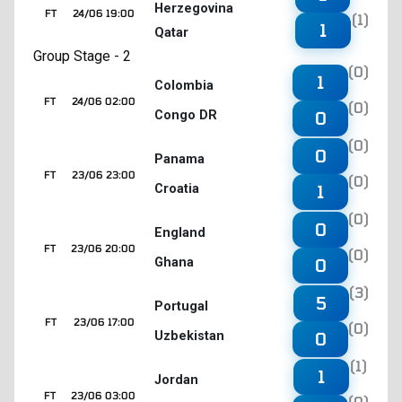
Herzegovina
FT
24/06 19:00
(1)
1
Qatar
Group Stage - 2
(0)
1
Colombia
FT
24/06 02:00
(0)
Congo DR
0
(0)
0
Panama
FT
23/06 23:00
(0)
Croatia
1
(0)
0
England
FT
23/06 20:00
(0)
Ghana
0
(3)
5
Portugal
FT
23/06 17:00
(0)
Uzbekistan
0
(1)
1
Jordan
FT
23/06 03:00
(0)