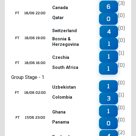
(3)
6
Canada
FT
18/06 22:00
(0)
Qatar
0
(0)
4
Switzerland
FT
18/06 19:00
Bosnia &
(0)
1
Herzegovina
(1)
1
Czechia
FT
18/06 16:00
(0)
South Africa
1
Group Stage - 1
(0)
1
Uzbekistan
FT
18/06 02:00
(1)
Colombia
3
(0)
1
Ghana
FT
17/06 23:00
(0)
Panama
0
(2)
4