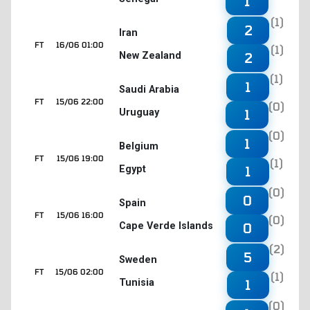
1
(1)
2
Iran
FT
16/06 01:00
(1)
New Zealand
2
(1)
1
Saudi Arabia
FT
15/06 22:00
(0)
Uruguay
1
(0)
1
Belgium
FT
15/06 19:00
(1)
Egypt
1
(0)
0
Spain
FT
15/06 16:00
(0)
Cape Verde Islands
0
(2)
5
Sweden
FT
15/06 02:00
(1)
Tunisia
1
(0)