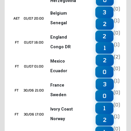
Herzegovina
(0)
3
Belgium
AET
01/07 20:00
(1)
Senegal
2
(0)
2
England
FT
01/07 16:00
(1)
Congo DR
1
(2)
2
Mexico
FT
01/07 01:00
(0)
Ecuador
0
(1)
3
France
FT
30/06 21:00
(0)
Sweden
0
(0)
1
Ivory Coast
FT
30/06 17:00
(1)
Norway
2
(0)