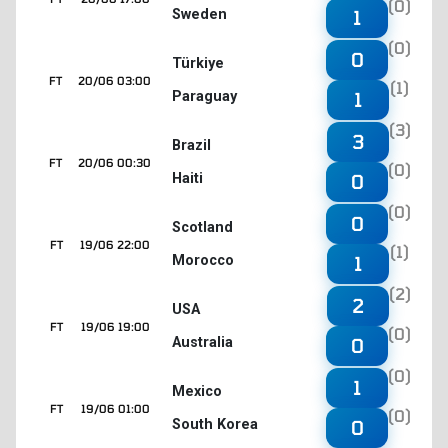
(0)
Sweden
1
(0)
0
Türkiye
FT
20/06 03:00
(1)
Paraguay
1
(3)
3
Brazil
FT
20/06 00:30
(0)
Haiti
0
(0)
0
Scotland
FT
19/06 22:00
(1)
Morocco
1
(2)
2
USA
FT
19/06 19:00
(0)
Australia
0
(0)
1
Mexico
FT
19/06 01:00
(0)
South Korea
0