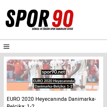
İçeriğe
geç
Bütün spor dalları ile ilgili özgün haber sitesi
EURO 2020 Heyecanında Danimarka-
Belçika: 1-2