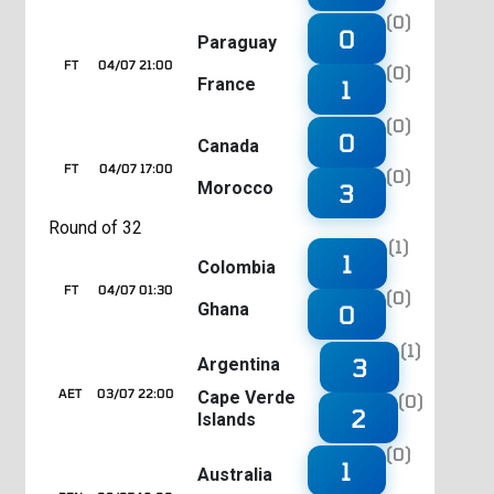
(0)
0
Paraguay
FT
04/07 21:00
(0)
France
1
(0)
0
Canada
FT
04/07 17:00
(0)
Morocco
3
Round of 32
(1)
1
Colombia
FT
04/07 01:30
(0)
Ghana
0
(1)
3
Argentina
AET
03/07 22:00
Cape Verde
(0)
2
Islands
(0)
1
Australia