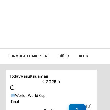
FORMULA 1 HABERLERI
DIĞER
BLOG
Today
Results
games
2026
World : World Cup
Final
(0)
1