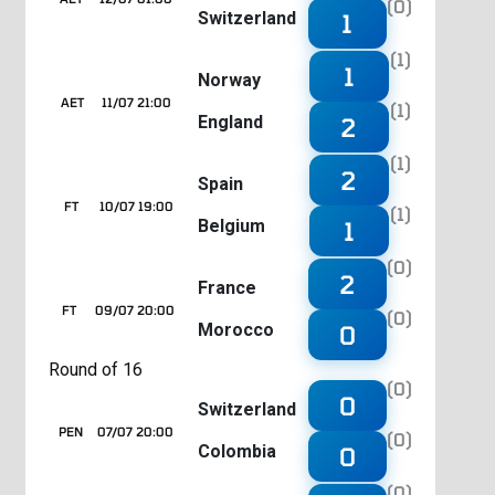
(0)
Switzerland
1
(1)
1
Norway
AET
11/07 21:00
(1)
England
2
(1)
2
Spain
FT
10/07 19:00
(1)
Belgium
1
(0)
2
France
FT
09/07 20:00
(0)
Morocco
0
Round of 16
(0)
0
Switzerland
PEN
07/07 20:00
(0)
Colombia
0
(0)