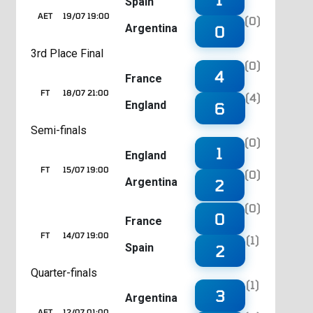
Spain
AET
19/07 19:00
(0)
Argentina
0
3rd Place Final
(0)
4
France
FT
18/07 21:00
(4)
England
6
Semi-finals
(0)
1
England
FT
15/07 19:00
(0)
Argentina
2
(0)
0
France
FT
14/07 19:00
(1)
Spain
2
Quarter-finals
(1)
3
Argentina
AET
12/07 01:00