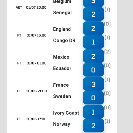
3
Belgium
AET
01/07 20:00
(1)
Senegal
2
(0)
2
England
FT
01/07 16:00
(1)
Congo DR
1
(2)
2
Mexico
FT
01/07 01:00
(0)
Ecuador
0
(1)
3
France
FT
30/06 21:00
(0)
Sweden
0
(0)
1
Ivory Coast
FT
30/06 17:00
(1)
Norway
2