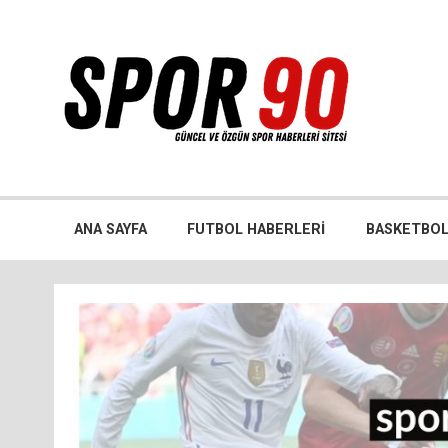
İçeriğe
geç
Bütün spor dalları ile ilgili özgün haber sitesi
ANA SAYFA
FUTBOL HABERLERI
BASKETBOL