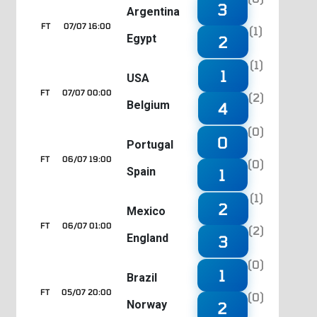
3
Argentina
FT
07/07 16:00
(1)
Egypt
2
(1)
1
USA
FT
07/07 00:00
(2)
Belgium
4
(0)
0
Portugal
FT
06/07 19:00
(0)
Spain
1
(1)
2
Mexico
FT
06/07 01:00
(2)
England
3
(0)
1
Brazil
FT
05/07 20:00
(0)
Norway
2