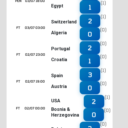
PEN
03/07 18:00
(1)
Egypt
1
(1)
2
Switzerland
FT
03/07 03:00
(0)
Algeria
0
(0)
2
Portugal
FT
02/07 23:00
(0)
Croatia
1
(1)
3
Spain
FT
02/07 19:00
(0)
Austria
0
(1)
2
USA
FT
02/07 00:00
Bosnia &
(0)
0
Herzegovina
(0)