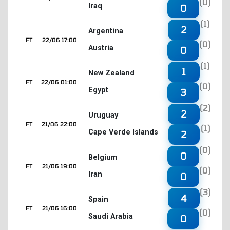
(0)
Iraq
0
(1)
2
Argentina
FT
22/06 17:00
(0)
Austria
0
(1)
1
New Zealand
FT
22/06 01:00
(0)
Egypt
3
(2)
2
Uruguay
FT
21/06 22:00
(1)
Cape Verde Islands
2
(0)
0
Belgium
FT
21/06 19:00
(0)
Iran
0
(3)
4
Spain
FT
21/06 16:00
(0)
Saudi Arabia
0