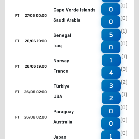
(0)
0
Cape Verde Islands
FT
27/06 00:00
(0)
Saudi Arabia
0
(1)
5
Senegal
FT
26/06 19:00
(0)
Iraq
0
(1)
1
Norway
FT
26/06 19:00
(3)
France
4
(2)
3
Türkiye
FT
26/06 02:00
(1)
USA
2
(0)
0
Paraguay
FT
26/06 02:00
(0)
Australia
0
(0)
1
Japan