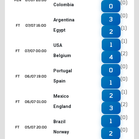
(0)
Colombia
0
(0)
3
Argentina
FT
07/07 16:00
(1)
Egypt
2
(1)
1
USA
FT
07/07 00:00
(2)
Belgium
4
(0)
0
Portugal
FT
06/07 19:00
(0)
Spain
1
(1)
2
Mexico
FT
06/07 01:00
(2)
England
3
(0)
1
Brazil
FT
05/07 20:00
(0)
Norway
2