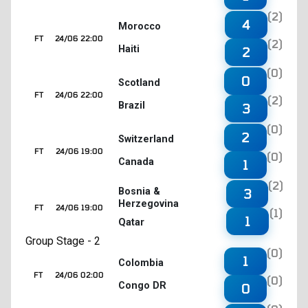
(2)
4
Morocco
FT
24/06 22:00
(2)
Haiti
2
(0)
0
Scotland
FT
24/06 22:00
(2)
Brazil
3
(0)
2
Switzerland
FT
24/06 19:00
(0)
Canada
1
(2)
3
Bosnia &
Herzegovina
FT
24/06 19:00
(1)
1
Qatar
Group Stage - 2
(0)
1
Colombia
FT
24/06 02:00
(0)
Congo DR
0