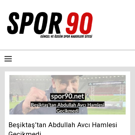
İçeriğe
geç
Bütün spor dalları ile ilgili özgün haber sitesi
Beşiktaş’tan Abdullah Avcı Hamlesi
Gecikmedi