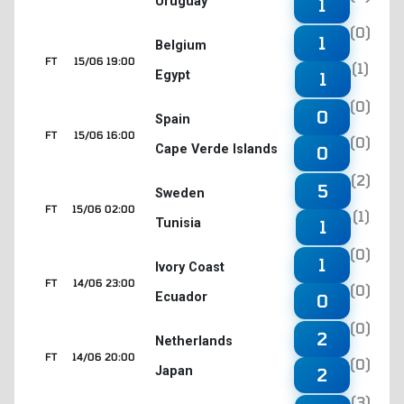
Uruguay
1
(0)
1
Belgium
FT
15/06 19:00
(1)
Egypt
1
(0)
0
Spain
FT
15/06 16:00
(0)
Cape Verde Islands
0
(2)
5
Sweden
FT
15/06 02:00
(1)
Tunisia
1
(0)
1
Ivory Coast
FT
14/06 23:00
(0)
Ecuador
0
(0)
2
Netherlands
FT
14/06 20:00
(0)
Japan
2
(3)