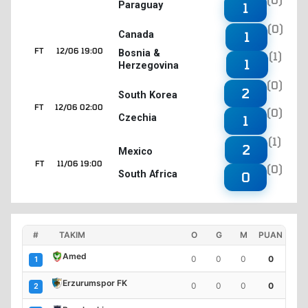
Paraguay
1
(0)
1
Canada
FT
12/06 19:00
Bosnia &
(1)
1
Herzegovina
(0)
2
South Korea
FT
12/06 02:00
(0)
Czechia
1
(1)
2
Mexico
FT
11/06 19:00
(0)
South Africa
0
#
TAKIM
O
G
M
PUAN
Amed
0
0
0
0
1
Erzurumspor FK
0
0
0
0
2