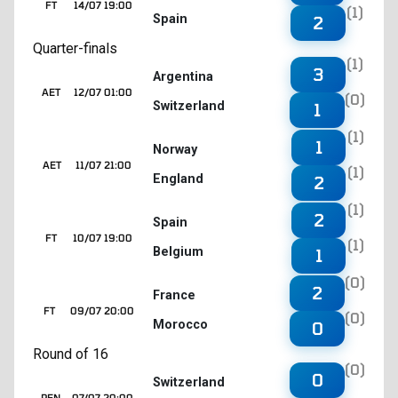
FT
14/07 19:00
(1)
Spain
2
Quarter-finals
(1)
3
Argentina
AET
12/07 01:00
(0)
Switzerland
1
(1)
1
Norway
AET
11/07 21:00
(1)
England
2
(1)
2
Spain
FT
10/07 19:00
(1)
Belgium
1
(0)
2
France
FT
09/07 20:00
(0)
Morocco
0
Round of 16
(0)
0
Switzerland
PEN
07/07 20:00