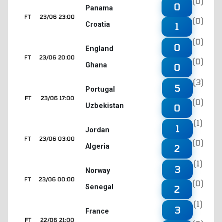
(0)
0
Panama
FT
23/06 23:00
(0)
Croatia
1
(0)
0
England
FT
23/06 20:00
(0)
Ghana
0
(3)
5
Portugal
FT
23/06 17:00
(0)
Uzbekistan
0
(1)
1
Jordan
FT
23/06 03:00
(0)
Algeria
2
(1)
3
Norway
FT
23/06 00:00
(0)
Senegal
2
(1)
3
France
FT
22/06 21:00