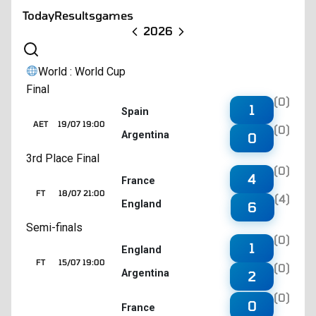
Today
Results
games
2026
World : World Cup
Final
(0)
1
Spain
AET
19/07 19:00
(0)
Argentina
0
3rd Place Final
(0)
4
France
FT
18/07 21:00
(4)
England
6
Semi-finals
(0)
1
England
FT
15/07 19:00
(0)
Argentina
2
(0)
0
France