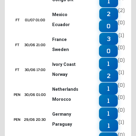
1
(2)
2
Mexico
FT
01/07 01:00
(0)
Ecuador
0
(1)
3
France
FT
30/06 21:00
(0)
Sweden
0
(0)
1
Ivory Coast
FT
30/06 17:00
(1)
Norway
2
(0)
1
Netherlands
PEN
30/06 01:00
(0)
Morocco
1
(0)
1
Germany
PEN
29/06 20:30
(1)
Paraguay
1
(0)