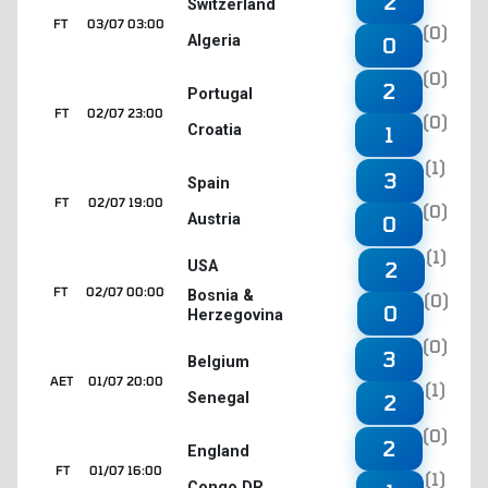
2
Switzerland
FT
03/07 03:00
(0)
Algeria
0
(0)
2
Portugal
FT
02/07 23:00
(0)
Croatia
1
(1)
3
Spain
FT
02/07 19:00
(0)
Austria
0
(1)
2
USA
FT
02/07 00:00
Bosnia &
(0)
0
Herzegovina
(0)
3
Belgium
AET
01/07 20:00
(1)
Senegal
2
(0)
2
England
FT
01/07 16:00
(1)
Congo DR