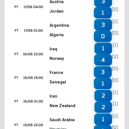
3
Austria
FT
17/06 04:00
(0)
Jordan
1
(1)
3
Argentina
FT
17/06 01:00
(0)
Algeria
0
(1)
1
Iraq
FT
16/06 22:00
(2)
Norway
4
(0)
3
France
FT
16/06 19:00
(0)
Senegal
1
(1)
2
Iran
FT
16/06 01:00
(1)
New Zealand
2
(1)
1
Saudi Arabia
FT
15/06 22:00
(0)