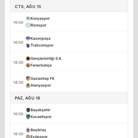
CTS, AĞU 15
Konyaspor
16:00
Rizespor
Kasımpaşa
16:00
Trabzonspor
Gençlerbirliği S.K.
18:30
Fenerbahçe
Gaziantep FK
18:30
Alanyaspor
PAZ, AĞU 16
Başakşehir
16:00
Kocaelispor
Beşiktaş
18:30
Eyüpspor