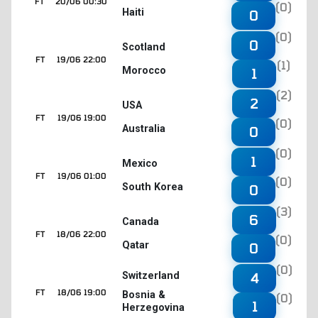
FT
20/06 00:30
(0)
Haiti
0
(0)
0
Scotland
FT
19/06 22:00
(1)
Morocco
1
(2)
2
USA
FT
19/06 19:00
(0)
Australia
0
(0)
1
Mexico
FT
19/06 01:00
(0)
South Korea
0
(3)
6
Canada
FT
18/06 22:00
(0)
Qatar
0
(0)
4
Switzerland
FT
18/06 19:00
Bosnia &
(0)
1
Herzegovina