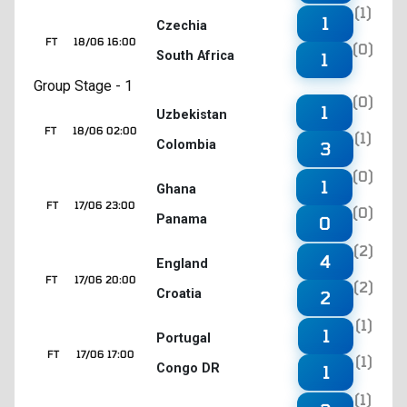
(1)
1
Czechia
FT
18/06 16:00
(0)
South Africa
1
Group Stage - 1
(0)
1
Uzbekistan
FT
18/06 02:00
(1)
Colombia
3
(0)
1
Ghana
FT
17/06 23:00
(0)
Panama
0
(2)
4
England
FT
17/06 20:00
(2)
Croatia
2
(1)
1
Portugal
FT
17/06 17:00
(1)
Congo DR
1
(1)