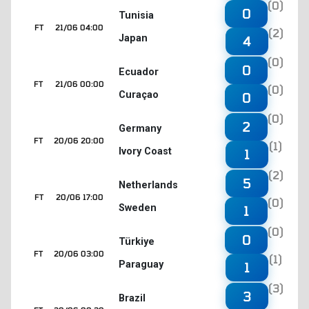
(0)
0
Tunisia
FT
21/06 04:00
(2)
Japan
4
(0)
0
Ecuador
FT
21/06 00:00
(0)
Curaçao
0
(0)
2
Germany
FT
20/06 20:00
(1)
Ivory Coast
1
(2)
5
Netherlands
FT
20/06 17:00
(0)
Sweden
1
(0)
0
Türkiye
FT
20/06 03:00
(1)
Paraguay
1
(3)
3
Brazil