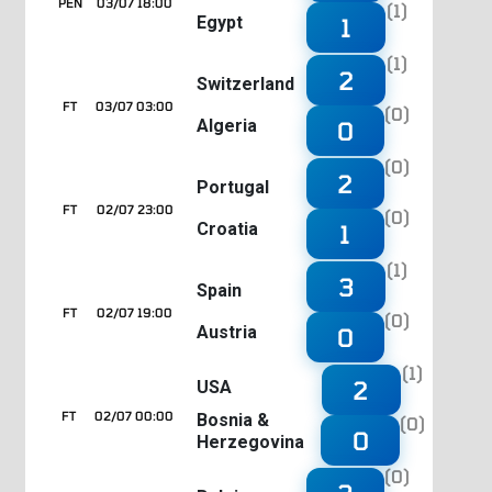
PEN
03/07 18:00
(1)
Egypt
1
(1)
2
Switzerland
FT
03/07 03:00
(0)
Algeria
0
(0)
2
Portugal
FT
02/07 23:00
(0)
Croatia
1
(1)
3
Spain
FT
02/07 19:00
(0)
Austria
0
(1)
2
USA
FT
02/07 00:00
Bosnia &
(0)
0
Herzegovina
(0)