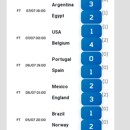
3
Argentina
FT
07/07 16:00
(1)
Egypt
2
(1)
1
USA
FT
07/07 00:00
(2)
Belgium
4
(0)
0
Portugal
FT
06/07 19:00
(0)
Spain
1
(1)
2
Mexico
FT
06/07 01:00
(2)
England
3
(0)
1
Brazil
FT
05/07 20:00
(0)
Norway
2