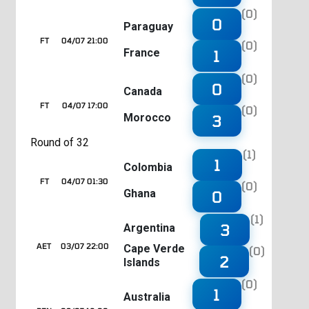
(0)
0
Paraguay
FT
04/07 21:00
(0)
France
1
(0)
0
Canada
FT
04/07 17:00
(0)
Morocco
3
Round of 32
(1)
1
Colombia
FT
04/07 01:30
(0)
Ghana
0
(1)
3
Argentina
AET
03/07 22:00
Cape Verde
(0)
2
Islands
(0)
1
Australia