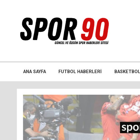
İçeriğe
geç
Bütün spor dalları ile ilgili özgün haber sitesi
ANA SAYFA
FUTBOL HABERLERI
BASKETBOL