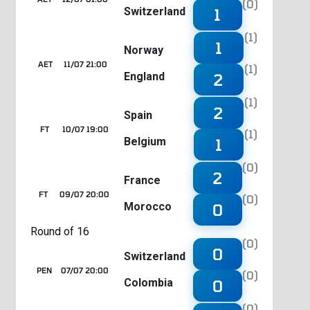
(0)
Switzerland
1
(1)
1
Norway
AET
11/07 21:00
(1)
England
2
(1)
2
Spain
FT
10/07 19:00
(1)
Belgium
1
(0)
2
France
FT
09/07 20:00
(0)
Morocco
0
Round of 16
(0)
0
Switzerland
PEN
07/07 20:00
(0)
Colombia
0
(0)