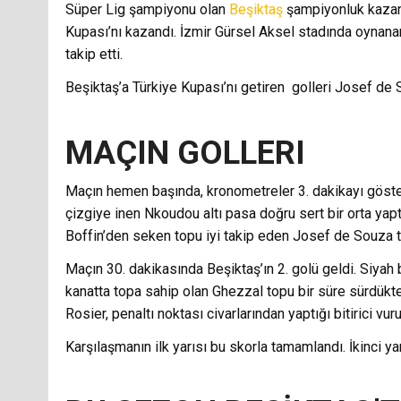
Süper Lig şampiyonu olan
Beşiktaş
şampiyonluk kazand
Kupası’nı kazandı. İzmir Gürsel Aksel stadında oynana
takip etti.
Beşiktaş’a Türkiye Kupası’nı getiren golleri Josef de 
MAÇIN GOLLERI
Maçın hemen başında, kronometreler 3. dakikayı göster
çizgiye inen Nkoudou altı pasa doğru sert bir orta yap
Boffin’den seken topu iyi takip eden Josef de Souza t
Maçın 30. dakikasında Beşiktaş’ın 2. golü geldi. Siyah
kanatta topa sahip olan Ghezzal topu bir süre sürdükte
Rosier, penaltı noktası civarlarından yaptığı bitirici vur
Karşılaşmanın ilk yarısı bu skorla tamamlandı. İkinci 