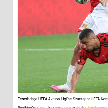
Fenerbahçe UEFA Avrupa Ligi’ne Sivasspor UEFA Konf
Beşiktaş’ın kupayı kazanmasının ardından
Antalyaspor