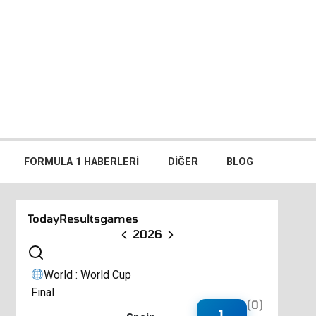
FORMULA 1 HABERLERI
DIĞER
BLOG
Today
Results
games
2026
World : World Cup
Final
(0)
1