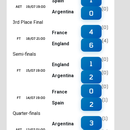
Spain
AET
19/07 19:00
(0)
Argentina
0
3rd Place Final
(0)
4
France
FT
18/07 21:00
(4)
England
6
Semi-finals
(0)
1
England
FT
15/07 19:00
(0)
Argentina
2
(0)
0
France
FT
14/07 19:00
(1)
Spain
2
Quarter-finals
(1)
3
Argentina
AET
12/07 01:00