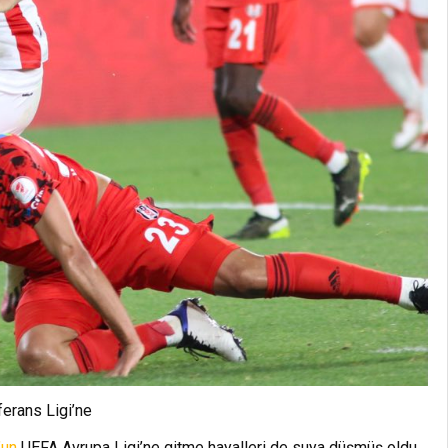
erans Ligi’ne
’un
UEFA Avrupa Ligi’ne gitme hayalleri de suya düşmüş oldu.