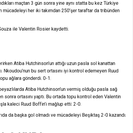
ıkları maçtan 3 gün sonra yine aynı statta bu kez Türkiye
n mücadeleyi her iki takımdan 250’şer taraftar da tribünden
Souza ile Valentin Rosier kaydetti.
irken Atiba Hutchinson’un attığı uzun pasla sol kanattan
tı. Nkoudou’nun bu sert ortasını iyi kontrol edemeyen Ruud
opu ağlara gönderdi. 0-1.
 beyazlılarda Atiba Hutchinson’un vermiş olduğu pasla sağ
n sonra ortasını yaptı. Bu ortada topu kontrol eden Valentin
uşla kaleci Ruud Boffin’i mağlup etti: 2-0.
yarıda da başka gol olmadı ve mücadeleyi Beşiktaş 2-0 kazandı.