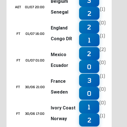
3
Belgium
AET
01/07 20:00
(1)
Senegal
2
(0)
2
England
FT
01/07 16:00
(1)
Congo DR
1
(2)
2
Mexico
FT
01/07 01:00
(0)
Ecuador
0
(1)
3
France
FT
30/06 21:00
(0)
Sweden
0
(0)
1
Ivory Coast
FT
30/06 17:00
(1)
Norway
2