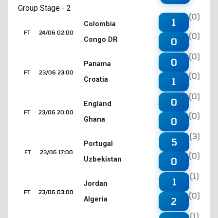
Group Stage - 2
(0)
1
Colombia
FT
24/06 02:00
(0)
Congo DR
0
(0)
0
Panama
FT
23/06 23:00
(0)
Croatia
1
(0)
0
England
FT
23/06 20:00
(0)
Ghana
0
(3)
5
Portugal
FT
23/06 17:00
(0)
Uzbekistan
0
(1)
1
Jordan
FT
23/06 03:00
(0)
Algeria
2
(1)