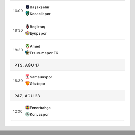
Başakşehir
16:00
Kocaelispor
Beşiktaş
18:30
Eyüpspor
Amed
18:30
Erzurumspor FK
PTS, AĞU 17
Samsunspor
18:30
Göztepe
PAZ, AĞU 23
Fenerbahçe
12:00
Konyaspor