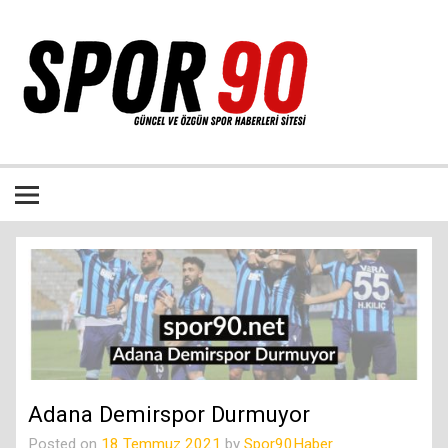
İçeriğe
geç
Bütün spor dalları ile ilgili özgün haber sitesi
Adana Demirspor Durmuyor
Posted on
18 Temmuz 2021
by
Spor90Haber