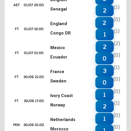
AET
01/07 20:00
(1)
Senegal
2
(0)
2
England
FT
01/07 16:00
(1)
Congo DR
1
(2)
2
Mexico
FT
01/07 01:00
(0)
Ecuador
0
(1)
3
France
FT
30/06 21:00
(0)
Sweden
0
(0)
1
Ivory Coast
FT
30/06 17:00
(1)
Norway
2
(0)
1
Netherlands
PEN
30/06 01:00
(0)
Morocco
1