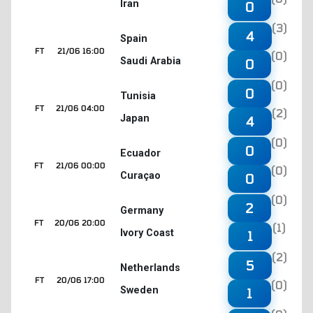
Iran
0
(3)
4
Spain
FT
21/06 16:00
(0)
Saudi Arabia
0
(0)
0
Tunisia
FT
21/06 04:00
(2)
Japan
4
(0)
0
Ecuador
FT
21/06 00:00
(0)
Curaçao
0
(0)
2
Germany
FT
20/06 20:00
(1)
Ivory Coast
1
(2)
5
Netherlands
FT
20/06 17:00
(0)
Sweden
1