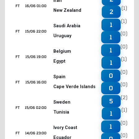
Iran
FT
16/06 01:00
(1)
New Zealand
2
(1)
1
Saudi Arabia
FT
15/06 22:00
(0)
Uruguay
1
(0)
1
Belgium
FT
15/06 19:00
(1)
Egypt
1
(0)
0
Spain
FT
15/06 16:00
(0)
Cape Verde Islands
0
(2)
5
Sweden
FT
15/06 02:00
(1)
Tunisia
1
(0)
1
Ivory Coast
FT
14/06 23:00
(0)
Ecuador
0