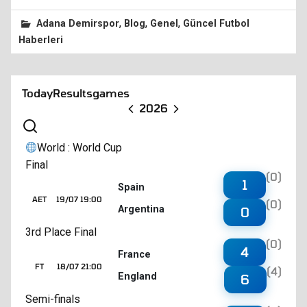
,
,
,
Adana Demirspor
Blog
Genel
Güncel Futbol
Haberleri
Today
Results
games
2026
World : World Cup
Final
(0)
1
Spain
AET
19/07 19:00
(0)
Argentina
0
3rd Place Final
(0)
4
France
FT
18/07 21:00
(4)
England
6
Semi-finals