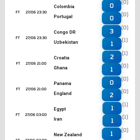
(0)
0
Colombia
FT
27/06 23:30
(0)
Portugal
0
(0)
3
Congo DR
FT
27/06 23:30
(1)
Uzbekistan
1
(1)
2
Croatia
FT
27/06 21:00
(0)
Ghana
1
(0)
0
Panama
FT
27/06 21:00
(0)
England
2
(1)
1
Egypt
FT
27/06 03:00
(1)
Iran
1
(0)
1
New Zealand