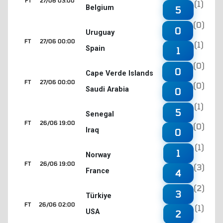
FT
27/06 03:00
(1)
Belgium
5
(0)
0
Uruguay
FT
27/06 00:00
(1)
Spain
1
(0)
0
Cape Verde Islands
FT
27/06 00:00
(0)
Saudi Arabia
0
(1)
5
Senegal
FT
26/06 19:00
(0)
Iraq
0
(1)
1
Norway
FT
26/06 19:00
(3)
France
4
(2)
3
Türkiye
FT
26/06 02:00
(1)
USA
2