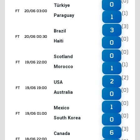
(0)
0
Türkiye
FT
20/06 03:00
(1)
Paraguay
1
(3)
3
Brazil
FT
20/06 00:30
(0)
Haiti
0
(0)
0
Scotland
FT
19/06 22:00
(1)
Morocco
1
(2)
2
USA
FT
19/06 19:00
(0)
Australia
0
(0)
1
Mexico
FT
19/06 01:00
(0)
South Korea
0
(3)
6
Canada
FT
18/06 22:00