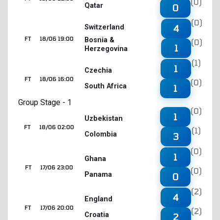
(0)
Qatar
0
(0)
4
Switzerland
FT
18/06 19:00
Bosnia &
(0)
1
Herzegovina
(1)
1
Czechia
FT
18/06 16:00
(0)
South Africa
1
Group Stage - 1
(0)
1
Uzbekistan
FT
18/06 02:00
(1)
Colombia
3
(0)
1
Ghana
FT
17/06 23:00
(0)
Panama
0
(2)
4
England
FT
17/06 20:00
(2)
Croatia
2