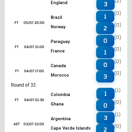
(2)
England
3
(0)
1
Brazil
FT
05/07 20:00
(0)
Norway
2
(0)
0
Paraguay
FT
04/07 21:00
(0)
France
1
(0)
0
Canada
FT
04/07 17:00
(0)
Morocco
3
Round of 32
(1)
1
Colombia
FT
04/07 01:30
(0)
Ghana
0
(1)
3
Argentina
AET
03/07 22:00
(0)
Cape Verde Islands
2