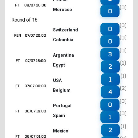
FT
09/07 20:00
(0)
Morocco
0
Round of 16
(0)
0
Switzerland
PEN
07/07 20:00
(0)
Colombia
0
(0)
3
Argentina
FT
07/07 16:00
(1)
Egypt
2
(1)
1
USA
FT
07/07 00:00
(2)
Belgium
4
(0)
0
Portugal
FT
06/07 19:00
(0)
Spain
1
(1)
2
Mexico
FT
06/07 01:00