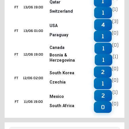
1
Qatar
FT
13/06 19:00
(1)
Switzerland
1
(3)
4
USA
FT
13/06 01:00
(0)
Paraguay
1
(0)
1
Canada
FT
12/06 19:00
Bosnia &
(1)
1
Herzegovina
(0)
2
South Korea
FT
12/06 02:00
(0)
Czechia
1
(1)
2
Mexico
FT
11/06 19:00
(0)
South Africa
0