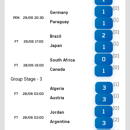
(0)
1
Germany
PEN
29/06 20:30
(1)
Paraguay
1
(0)
2
Brazil
FT
29/06 17:00
(1)
Japan
1
(0)
0
South Africa
FT
28/06 19:00
(0)
Canada
1
Group Stage - 3
(1)
3
Algeria
FT
28/06 02:00
(1)
Austria
3
(0)
1
Jordan
FT
28/06 02:00
(2)
Argentina
3