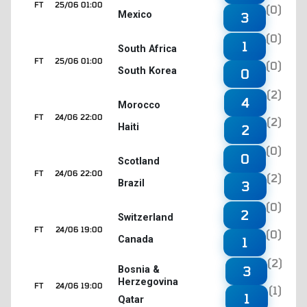
FT
25/06 01:00
(0)
Mexico
3
(0)
1
South Africa
FT
25/06 01:00
(0)
South Korea
0
(2)
4
Morocco
FT
24/06 22:00
(2)
Haiti
2
(0)
0
Scotland
FT
24/06 22:00
(2)
Brazil
3
(0)
2
Switzerland
FT
24/06 19:00
(0)
Canada
1
(2)
3
Bosnia &
Herzegovina
FT
24/06 19:00
(1)
1
Qatar