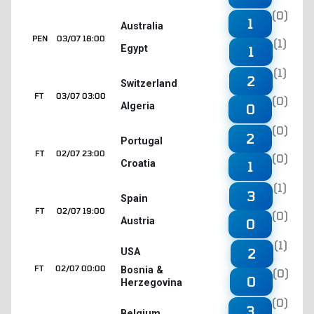
(0)
1
Australia
PEN
03/07 18:00
(1)
Egypt
1
(1)
2
Switzerland
FT
03/07 03:00
(0)
Algeria
0
(0)
2
Portugal
FT
02/07 23:00
(0)
Croatia
1
(1)
3
Spain
FT
02/07 19:00
(0)
Austria
0
(1)
2
USA
FT
02/07 00:00
Bosnia &
(0)
0
Herzegovina
(0)
3
Belgium