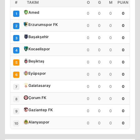
#
TAKIM
O
G
M
PUAN
Amed
0
0
0
0
1
Erzurumspor FK
0
0
0
0
2
Başakşehir
0
0
0
0
3
Kocaelispor
0
0
0
0
4
Beşiktaş
0
0
0
0
5
Eyüpspor
0
0
0
0
6
Galatasaray
0
0
0
0
7
Çorum FK
0
0
0
0
8
Gaziantep FK
0
0
0
0
9
Alanyaspor
0
0
0
0
10