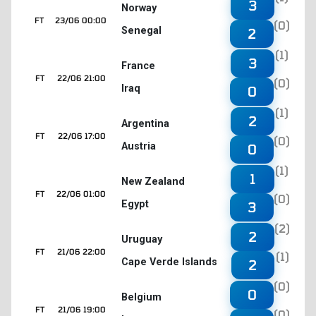
3
Norway
FT
23/06 00:00
(0)
Senegal
2
(1)
3
France
FT
22/06 21:00
(0)
Iraq
0
(1)
2
Argentina
FT
22/06 17:00
(0)
Austria
0
(1)
1
New Zealand
FT
22/06 01:00
(0)
Egypt
3
(2)
2
Uruguay
FT
21/06 22:00
(1)
Cape Verde Islands
2
(0)
0
Belgium
FT
21/06 19:00
(0)