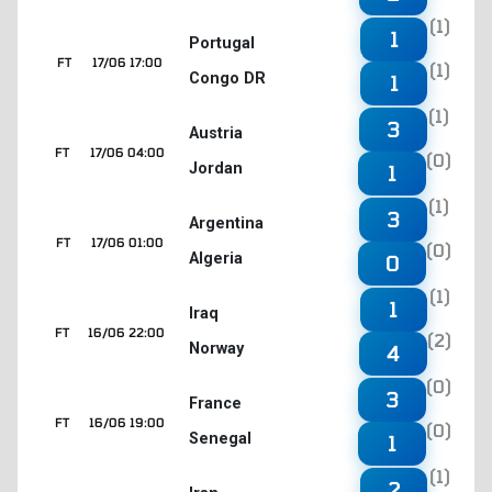
(1)
1
Portugal
FT
17/06 17:00
(1)
Congo DR
1
(1)
3
Austria
FT
17/06 04:00
(0)
Jordan
1
(1)
3
Argentina
FT
17/06 01:00
(0)
Algeria
0
(1)
1
Iraq
FT
16/06 22:00
(2)
Norway
4
(0)
3
France
FT
16/06 19:00
(0)
Senegal
1
(1)
2