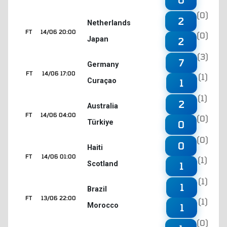
(0)
2
Netherlands
FT
14/06 20:00
(0)
Japan
2
(3)
7
Germany
FT
14/06 17:00
(1)
Curaçao
1
(1)
2
Australia
FT
14/06 04:00
(0)
Türkiye
0
(0)
0
Haiti
FT
14/06 01:00
(1)
Scotland
1
(1)
1
Brazil
FT
13/06 22:00
(1)
Morocco
1
(0)