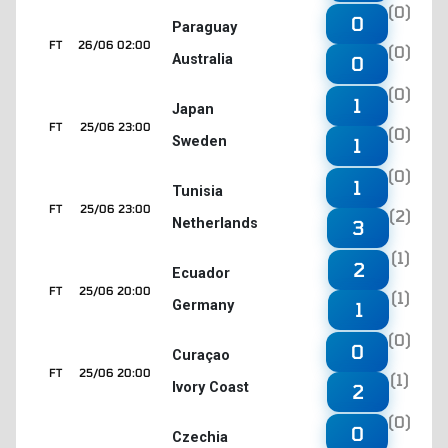
(0)
0
Paraguay
FT
26/06 02:00
(0)
Australia
0
(0)
1
Japan
FT
25/06 23:00
(0)
Sweden
1
(0)
1
Tunisia
FT
25/06 23:00
(2)
Netherlands
3
(1)
2
Ecuador
FT
25/06 20:00
(1)
Germany
1
(0)
0
Curaçao
FT
25/06 20:00
(1)
Ivory Coast
2
(0)
0
Czechia