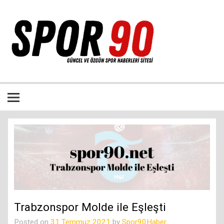
İçeriğe
geç
Bütün spor dalları ile ilgili özgün haber sitesi
Trabzonspor Molde ile Eşleşti
Posted on
31 Temmuz 2021
by
Spor90Haber