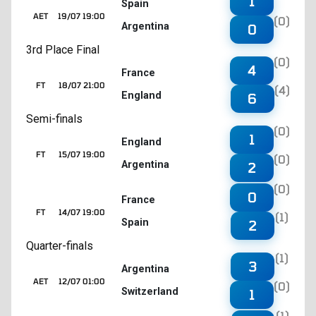
1
Spain
AET
19/07 19:00
(0)
Argentina
0
3rd Place Final
(0)
4
France
FT
18/07 21:00
(4)
England
6
Semi-finals
(0)
1
England
FT
15/07 19:00
(0)
Argentina
2
(0)
0
France
FT
14/07 19:00
(1)
Spain
2
Quarter-finals
(1)
3
Argentina
AET
12/07 01:00
(0)
Switzerland
1
(1)