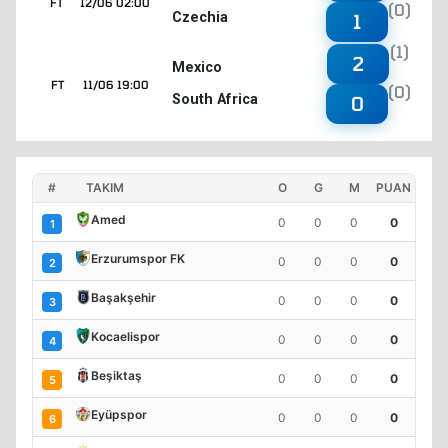
FT
12/06 02:00
(0)
Czechia
1
(1)
2
Mexico
FT
11/06 19:00
(0)
South Africa
0
#
TAKIM
O
G
M
PUAN
Amed
0
0
0
0
1
Erzurumspor FK
0
0
0
0
2
Başakşehir
0
0
0
0
3
Kocaelispor
0
0
0
0
4
Beşiktaş
0
0
0
0
5
Eyüpspor
0
0
0
0
6