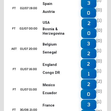
3
Spain
FT
02/07 19:00
(0)
Austria
0
(1)
2
USA
FT
02/07 00:00
Bosnia &
(0)
0
Herzegovina
(0)
3
Belgium
AET
01/07 20:00
(1)
Senegal
2
(0)
2
England
FT
01/07 16:00
(1)
Congo DR
1
(2)
2
Mexico
FT
01/07 01:00
(0)
Ecuador
0
(1)
3
France
FT
30/06 21:00