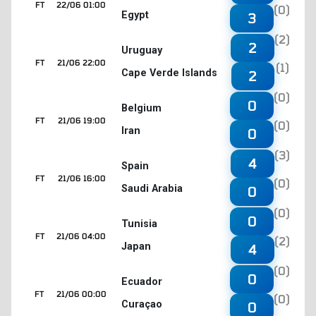
FT
22/06 01:00
(0)
Egypt
3
(2)
2
Uruguay
FT
21/06 22:00
(1)
Cape Verde Islands
2
(0)
0
Belgium
FT
21/06 19:00
(0)
Iran
0
(3)
4
Spain
FT
21/06 16:00
(0)
Saudi Arabia
0
(0)
0
Tunisia
FT
21/06 04:00
(2)
Japan
4
(0)
0
Ecuador
FT
21/06 00:00
(0)
Curaçao
0