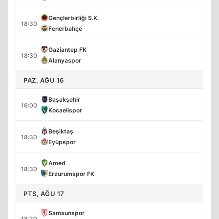
Gençlerbirliği S.K.
18:30
Fenerbahçe
Gaziantep FK
18:30
Alanyaspor
PAZ, AĞU 16
Başakşehir
16:00
Kocaelispor
Beşiktaş
18:30
Eyüpspor
Amed
18:30
Erzurumspor FK
PTS, AĞU 17
Samsunspor
18:30