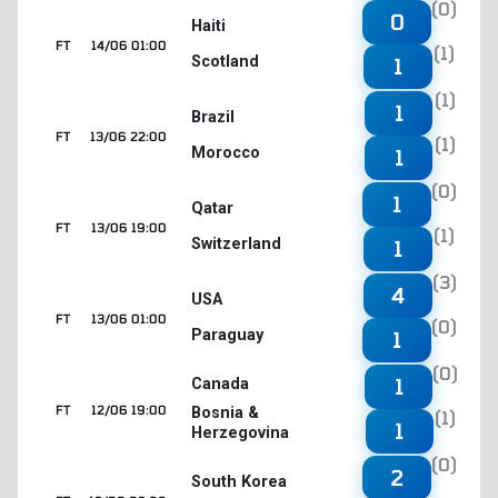
(0)
0
Haiti
FT
14/06 01:00
(1)
Scotland
1
(1)
1
Brazil
FT
13/06 22:00
(1)
Morocco
1
(0)
1
Qatar
FT
13/06 19:00
(1)
Switzerland
1
(3)
4
USA
FT
13/06 01:00
(0)
Paraguay
1
(0)
1
Canada
FT
12/06 19:00
Bosnia &
(1)
1
Herzegovina
(0)
2
South Korea