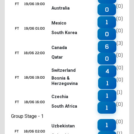
FT
19/06 19:00
(0)
Australia
0
(0)
1
Mexico
FT
19/06 01:00
(0)
South Korea
0
(3)
6
Canada
FT
18/06 22:00
(0)
Qatar
0
(0)
4
Switzerland
FT
18/06 19:00
Bosnia &
(0)
1
Herzegovina
(1)
1
Czechia
FT
18/06 16:00
(0)
South Africa
1
Group Stage - 1
(0)
1
Uzbekistan
FT
18/06 02:00
(1)