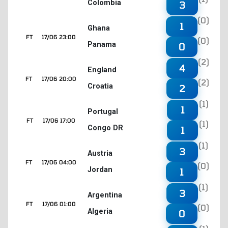
Colombia
3
(0)
1
Ghana
FT
17/06 23:00
(0)
Panama
0
(2)
4
England
FT
17/06 20:00
(2)
Croatia
2
(1)
1
Portugal
FT
17/06 17:00
(1)
Congo DR
1
(1)
3
Austria
FT
17/06 04:00
(0)
Jordan
1
(1)
3
Argentina
FT
17/06 01:00
(0)
Algeria
0