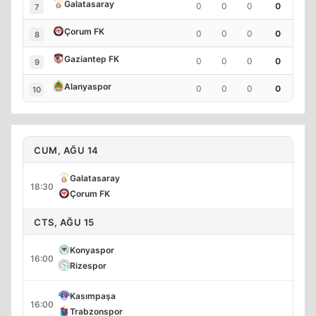
Galatasaray
0
0
0
0
7
Çorum FK
0
0
0
0
8
Gaziantep FK
0
0
0
0
9
Alanyaspor
0
0
0
0
10
CUM, AĞU 14
Galatasaray
18:30
Çorum FK
CTS, AĞU 15
Konyaspor
16:00
Rizespor
Kasımpaşa
16:00
Trabzonspor