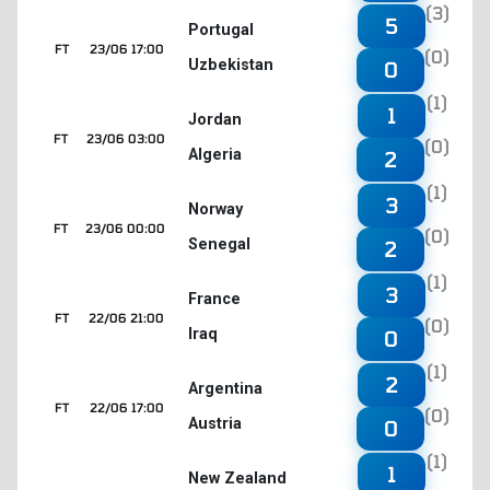
(3)
5
Portugal
FT
23/06 17:00
(0)
Uzbekistan
0
(1)
1
Jordan
FT
23/06 03:00
(0)
Algeria
2
(1)
3
Norway
FT
23/06 00:00
(0)
Senegal
2
(1)
3
France
FT
22/06 21:00
(0)
Iraq
0
(1)
2
Argentina
FT
22/06 17:00
(0)
Austria
0
(1)
1
New Zealand