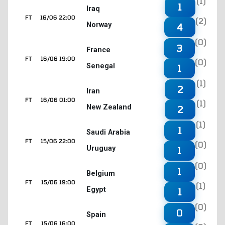
(1)
1
Iraq
FT
16/06 22:00
(2)
Norway
4
(0)
3
France
FT
16/06 19:00
(0)
Senegal
1
(1)
2
Iran
FT
16/06 01:00
(1)
New Zealand
2
(1)
1
Saudi Arabia
FT
15/06 22:00
(0)
Uruguay
1
(0)
1
Belgium
FT
15/06 19:00
(1)
Egypt
1
(0)
0
Spain
FT
15/06 16:00