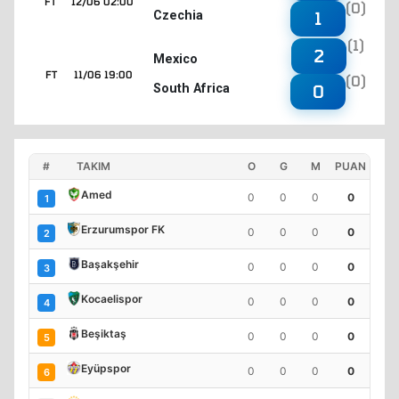
FT
12/06 02:00
(0)
Czechia
1
(1)
2
Mexico
FT
11/06 19:00
(0)
South Africa
0
#
TAKIM
O
G
M
PUAN
Amed
0
0
0
0
1
Erzurumspor FK
0
0
0
0
2
Başakşehir
0
0
0
0
3
Kocaelispor
0
0
0
0
4
Beşiktaş
0
0
0
0
5
Eyüpspor
0
0
0
0
6