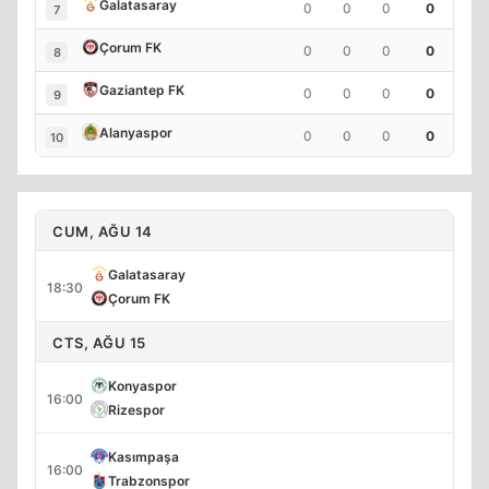
Galatasaray
0
0
0
0
7
Çorum FK
0
0
0
0
8
Gaziantep FK
0
0
0
0
9
Alanyaspor
0
0
0
0
10
CUM, AĞU 14
Galatasaray
18:30
Çorum FK
CTS, AĞU 15
Konyaspor
16:00
Rizespor
Kasımpaşa
16:00
Trabzonspor