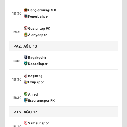
Gençlerbirliği S.K.
18:30
Fenerbahçe
Gaziantep FK
18:30
Alanyaspor
PAZ, AĞU 16
Başakşehir
16:00
Kocaelispor
Beşiktaş
18:30
Eyüpspor
Amed
18:30
Erzurumspor FK
PTS, AĞU 17
Samsunspor
18:30