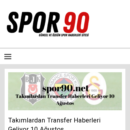
İçeriğe
geç
Bütün spor dalları ile ilgili özgün haber sitesi
Takımlardan Transfer Haberleri
Geliyor 10 Ağustos