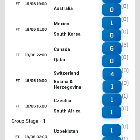
FT
19/06 19:00
(0)
Australia
0
(0)
1
Mexico
FT
19/06 01:00
(0)
South Korea
0
(3)
6
Canada
FT
18/06 22:00
(0)
Qatar
0
(0)
4
Switzerland
FT
18/06 19:00
Bosnia &
(0)
1
Herzegovina
(1)
1
Czechia
FT
18/06 16:00
(0)
South Africa
1
Group Stage - 1
(0)
1
Uzbekistan
FT
18/06 02:00
(1)