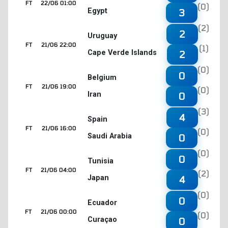
FT
22/06 01:00
(0)
Egypt
3
(2)
2
Uruguay
FT
21/06 22:00
(1)
Cape Verde Islands
2
(0)
0
Belgium
FT
21/06 19:00
(0)
Iran
0
(3)
4
Spain
FT
21/06 16:00
(0)
Saudi Arabia
0
(0)
0
Tunisia
FT
21/06 04:00
(2)
Japan
4
(0)
0
Ecuador
FT
21/06 00:00
(0)
Curaçao
0