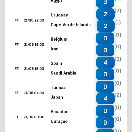
Egypt
3
(2)
2
Uruguay
FT
21/06 22:00
(1)
Cape Verde Islands
2
(0)
0
Belgium
FT
21/06 19:00
(0)
Iran
0
(3)
4
Spain
FT
21/06 16:00
(0)
Saudi Arabia
0
(0)
0
Tunisia
FT
21/06 04:00
(2)
Japan
4
(0)
0
Ecuador
FT
21/06 00:00
(0)
Curaçao
0
(0)