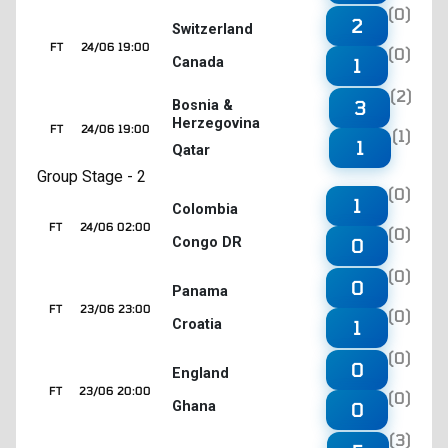
(0)
2
Switzerland
FT
24/06 19:00
(0)
Canada
1
(2)
3
Bosnia &
Herzegovina
FT
24/06 19:00
(1)
1
Qatar
Group Stage - 2
(0)
1
Colombia
FT
24/06 02:00
(0)
Congo DR
0
(0)
0
Panama
FT
23/06 23:00
(0)
Croatia
1
(0)
0
England
FT
23/06 20:00
(0)
Ghana
0
(3)