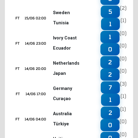
(2)
5
Sweden
FT
15/06 02:00
(1)
Tunisia
1
(0)
1
Ivory Coast
FT
14/06 23:00
(0)
Ecuador
0
(0)
2
Netherlands
FT
14/06 20:00
(0)
Japan
2
(3)
7
Germany
FT
14/06 17:00
(1)
Curaçao
1
(1)
2
Australia
FT
14/06 04:00
(0)
Türkiye
0
(0)
0