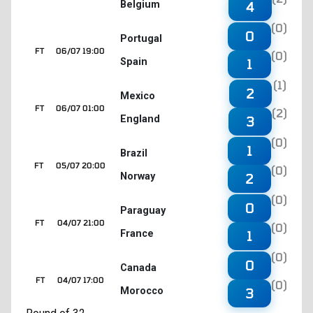
Belgium
4
(0)
0
Portugal
FT
06/07 19:00
(0)
Spain
1
(1)
2
Mexico
FT
06/07 01:00
(2)
England
3
(0)
1
Brazil
FT
05/07 20:00
(0)
Norway
2
(0)
0
Paraguay
FT
04/07 21:00
(0)
France
1
(0)
0
Canada
FT
04/07 17:00
(0)
Morocco
3