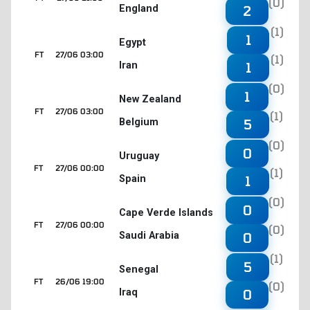
(0)
England
2
(1)
1
Egypt
FT
27/06 03:00
(1)
Iran
1
(0)
1
New Zealand
FT
27/06 03:00
(1)
Belgium
5
(0)
0
Uruguay
FT
27/06 00:00
(1)
Spain
1
(0)
0
Cape Verde Islands
FT
27/06 00:00
(0)
Saudi Arabia
0
(1)
5
Senegal
FT
26/06 19:00
(0)
Iraq
0