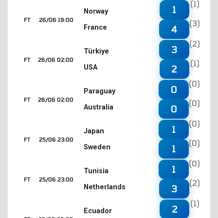
(1)
1
Norway
FT
26/06 19:00
(3)
France
4
(2)
3
Türkiye
FT
26/06 02:00
(1)
USA
2
(0)
0
Paraguay
FT
26/06 02:00
(0)
Australia
0
(0)
1
Japan
FT
25/06 23:00
(0)
Sweden
1
(0)
1
Tunisia
FT
25/06 23:00
(2)
Netherlands
3
(1)
2
Ecuador