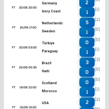
2
Germany
FT
20/06 20:00
(1)
Ivory Coast
1
(2)
5
Netherlands
FT
20/06 17:00
(0)
Sweden
1
(0)
0
Türkiye
FT
20/06 03:00
(1)
Paraguay
1
(3)
3
Brazil
FT
20/06 00:30
(0)
Haiti
0
(0)
0
Scotland
FT
19/06 22:00
(1)
Morocco
1
(2)
2
USA
FT
19/06 19:00
(0)