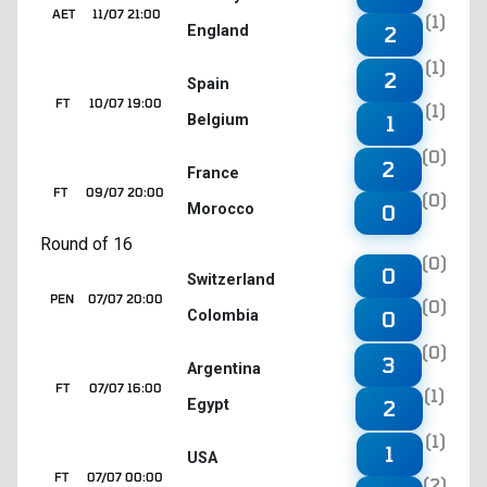
AET
11/07 21:00
(1)
England
2
(1)
2
Spain
FT
10/07 19:00
(1)
Belgium
1
(0)
2
France
FT
09/07 20:00
(0)
Morocco
0
Round of 16
(0)
0
Switzerland
PEN
07/07 20:00
(0)
Colombia
0
(0)
3
Argentina
FT
07/07 16:00
(1)
Egypt
2
(1)
1
USA
FT
07/07 00:00
(2)