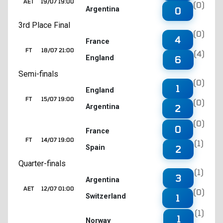
AET
19/07 19:00
(0)
Argentina
0
3rd Place Final
(0)
4
France
FT
18/07 21:00
(4)
England
6
Semi-finals
(0)
1
England
FT
15/07 19:00
(0)
Argentina
2
(0)
0
France
FT
14/07 19:00
(1)
Spain
2
Quarter-finals
(1)
3
Argentina
AET
12/07 01:00
(0)
Switzerland
1
(1)
1
Norway