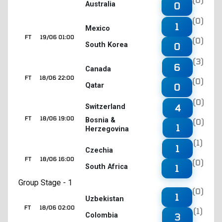
Australia
0
(0)
1
Mexico
FT
19/06 01:00
(0)
South Korea
0
(3)
6
Canada
FT
18/06 22:00
(0)
Qatar
0
(0)
4
Switzerland
FT
18/06 19:00
Bosnia &
(0)
1
Herzegovina
(1)
1
Czechia
FT
18/06 16:00
(0)
South Africa
1
Group Stage - 1
(0)
1
Uzbekistan
FT
18/06 02:00
(1)
Colombia
3