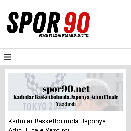
İçeriğe
geç
Bütün spor dalları ile ilgili özgün haber sitesi
Kadınlar Basketbolunda Japonya
Adını Finale Yazdırdı