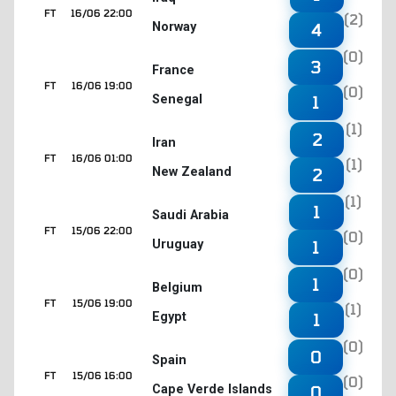
FT
16/06 22:00
(2)
Norway
4
(0)
3
France
FT
16/06 19:00
(0)
Senegal
1
(1)
2
Iran
FT
16/06 01:00
(1)
New Zealand
2
(1)
1
Saudi Arabia
FT
15/06 22:00
(0)
Uruguay
1
(0)
1
Belgium
FT
15/06 19:00
(1)
Egypt
1
(0)
0
Spain
FT
15/06 16:00
(0)
Cape Verde Islands
0