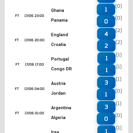
(0)
1
Ghana
FT
17/06 23:00
(0)
Panama
0
(2)
4
England
FT
17/06 20:00
(2)
Croatia
2
(1)
1
Portugal
FT
17/06 17:00
(1)
Congo DR
1
(1)
3
Austria
FT
17/06 04:00
(0)
Jordan
1
(1)
3
Argentina
FT
17/06 01:00
(0)
Algeria
0
(1)
1
Iraq