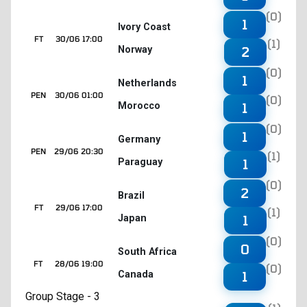
(0)
1
Ivory Coast
FT
30/06 17:00
(1)
Norway
2
(0)
1
Netherlands
PEN
30/06 01:00
(0)
Morocco
1
(0)
1
Germany
PEN
29/06 20:30
(1)
Paraguay
1
(0)
2
Brazil
FT
29/06 17:00
(1)
Japan
1
(0)
0
South Africa
FT
28/06 19:00
(0)
Canada
1
Group Stage - 3