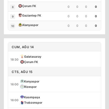
Çorum FK
0
0
0
0
8
Gaziantep FK
0
0
0
0
9
Alanyaspor
0
0
0
0
10
CUM, AĞU 14
Galatasaray
18:30
Çorum FK
CTS, AĞU 15
Konyaspor
16:00
Rizespor
Kasımpaşa
16:00
Trabzonspor