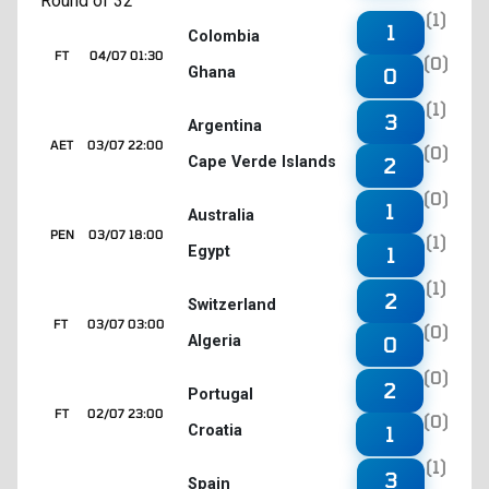
Round of 32
(1)
1
Colombia
FT
04/07 01:30
(0)
Ghana
0
(1)
3
Argentina
AET
03/07 22:00
(0)
Cape Verde Islands
2
(0)
1
Australia
PEN
03/07 18:00
(1)
Egypt
1
(1)
2
Switzerland
FT
03/07 03:00
(0)
Algeria
0
(0)
2
Portugal
FT
02/07 23:00
(0)
Croatia
1
(1)
3
Spain