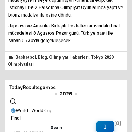
madalyayı kimseye kaptırmayan Amerikalı ekip, tek
istisnayı 1992 Barselona Olimpiyat Oyunları’nda yaptı ve
bronz madalya ile evine döndü.
Japonya ve Amerika Birleşik Devletleri arasındaki final
mücadelesi 8 Ağustos Pazar günü, Türkiye saati ile
sabah 05.30’da gerçekleşecek.
,
,
,
Basketbol
Blog
Olimpiyat Haberleri
Tokyo 2020
Olimpiyatları
Today
Results
games
2026
World : World Cup
Final
(0)
1
Spain