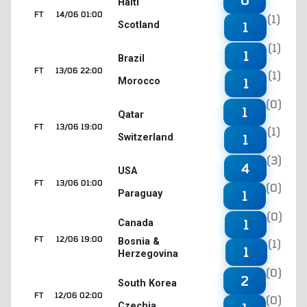
Haiti
FT
14/06 01:00
(1)
Scotland
1
(1)
1
Brazil
FT
13/06 22:00
(1)
Morocco
1
(0)
1
Qatar
FT
13/06 19:00
(1)
Switzerland
1
(3)
4
USA
FT
13/06 01:00
(0)
Paraguay
1
(0)
1
Canada
FT
12/06 19:00
Bosnia &
(1)
1
Herzegovina
(0)
2
South Korea
FT
12/06 02:00
(0)
Czechia