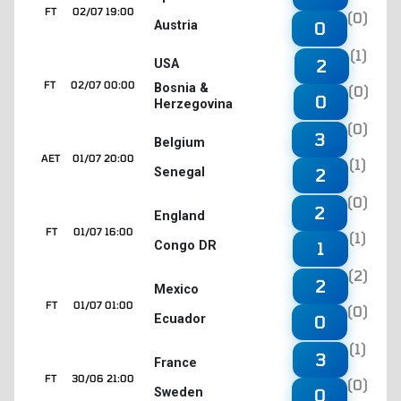
FT
02/07 19:00
(0)
Austria
0
(1)
2
USA
FT
02/07 00:00
Bosnia &
(0)
0
Herzegovina
(0)
3
Belgium
AET
01/07 20:00
(1)
Senegal
2
(0)
2
England
FT
01/07 16:00
(1)
Congo DR
1
(2)
2
Mexico
FT
01/07 01:00
(0)
Ecuador
0
(1)
3
France
FT
30/06 21:00
(0)
Sweden
0