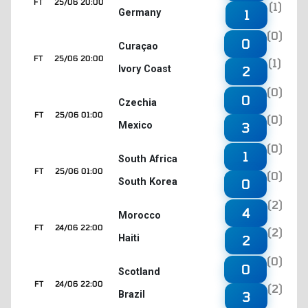
FT
25/06 20:00
(1)
Germany
1
(0)
0
Curaçao
FT
25/06 20:00
(1)
Ivory Coast
2
(0)
0
Czechia
FT
25/06 01:00
(0)
Mexico
3
(0)
1
South Africa
FT
25/06 01:00
(0)
South Korea
0
(2)
4
Morocco
FT
24/06 22:00
(2)
Haiti
2
(0)
0
Scotland
FT
24/06 22:00
(2)
Brazil
3