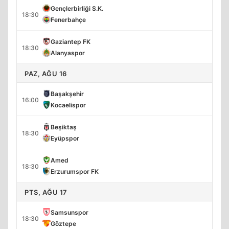
Gençlerbirliği S.K.
18:30
Fenerbahçe
Gaziantep FK
18:30
Alanyaspor
PAZ, AĞU 16
Başakşehir
16:00
Kocaelispor
Beşiktaş
18:30
Eyüpspor
Amed
18:30
Erzurumspor FK
PTS, AĞU 17
Samsunspor
18:30
Göztepe