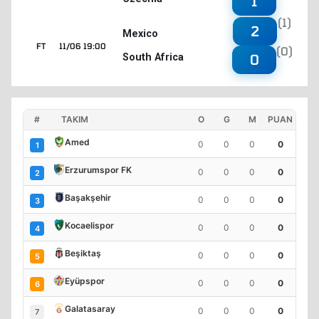
1
(1)
2
Mexico
FT
11/06 19:00
(0)
South Africa
0
#
TAKIM
O
G
M
PUAN
Amed
0
0
0
0
1
Erzurumspor FK
0
0
0
0
2
Başakşehir
0
0
0
0
3
Kocaelispor
0
0
0
0
4
Beşiktaş
0
0
0
0
5
Eyüpspor
0
0
0
0
6
Galatasaray
0
0
0
0
7