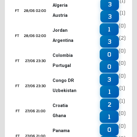
(1)
3
Algeria
FT
28/06 02:00
(1)
Austria
3
(0)
1
Jordan
FT
28/06 02:00
(2)
Argentina
3
(0)
0
Colombia
FT
27/06 23:30
(0)
Portugal
0
(0)
3
Congo DR
FT
27/06 23:30
(1)
Uzbekistan
1
(1)
2
Croatia
FT
27/06 21:00
(0)
Ghana
1
(0)
0
Panama
FT
27/06 21:00