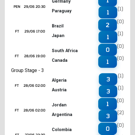
1
Germany
PEN
29/06 20:30
(1)
Paraguay
1
(0)
2
Brazil
FT
29/06 17:00
(1)
Japan
1
(0)
0
South Africa
FT
28/06 19:00
(0)
Canada
1
Group Stage - 3
(1)
3
Algeria
FT
28/06 02:00
(1)
Austria
3
(0)
1
Jordan
FT
28/06 02:00
(2)
Argentina
3
(0)
0
Colombia
FT
27/06 23:30