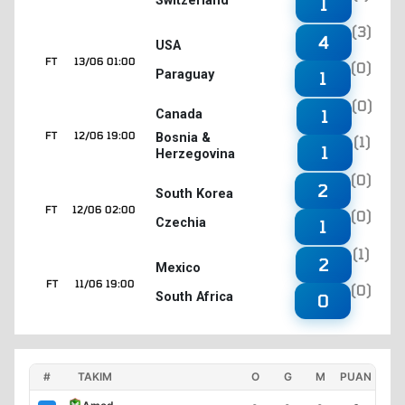
Switzerland
1
(3)
4
USA
FT
13/06 01:00
(0)
Paraguay
1
(0)
1
Canada
FT
12/06 19:00
Bosnia &
(1)
1
Herzegovina
(0)
2
South Korea
FT
12/06 02:00
(0)
Czechia
1
(1)
2
Mexico
FT
11/06 19:00
(0)
South Africa
0
#
TAKIM
O
G
M
PUAN