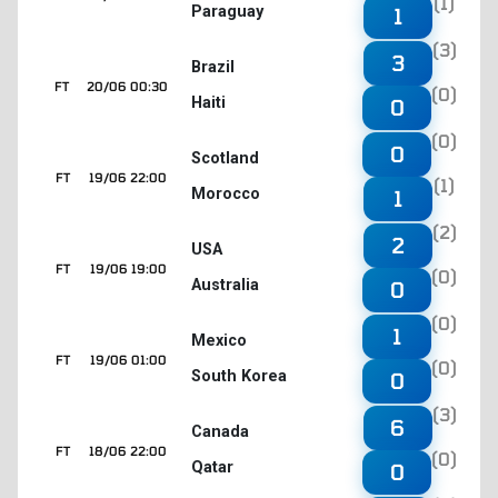
(1)
Paraguay
1
(3)
3
Brazil
FT
20/06 00:30
(0)
Haiti
0
(0)
0
Scotland
FT
19/06 22:00
(1)
Morocco
1
(2)
2
USA
FT
19/06 19:00
(0)
Australia
0
(0)
1
Mexico
FT
19/06 01:00
(0)
South Korea
0
(3)
6
Canada
FT
18/06 22:00
(0)
Qatar
0