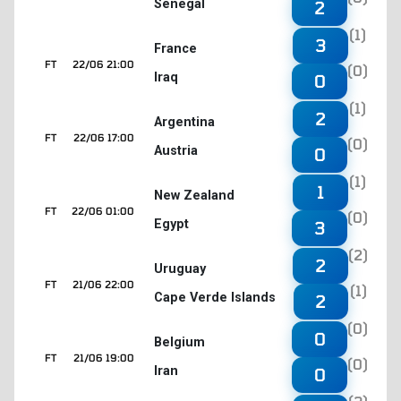
Senegal
2
(1)
3
France
FT
22/06 21:00
(0)
Iraq
0
(1)
2
Argentina
FT
22/06 17:00
(0)
Austria
0
(1)
1
New Zealand
FT
22/06 01:00
(0)
Egypt
3
(2)
2
Uruguay
FT
21/06 22:00
(1)
Cape Verde Islands
2
(0)
0
Belgium
FT
21/06 19:00
(0)
Iran
0