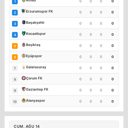
Amed
0
0
0
0
1
Erzurumspor FK
0
0
0
0
2
Başakşehir
0
0
0
0
3
Kocaelispor
0
0
0
0
4
Beşiktaş
0
0
0
0
5
Eyüpspor
0
0
0
0
6
Galatasaray
0
0
0
0
7
Çorum FK
0
0
0
0
8
Gaziantep FK
0
0
0
0
9
Alanyaspor
0
0
0
0
10
CUM, AĞU 14