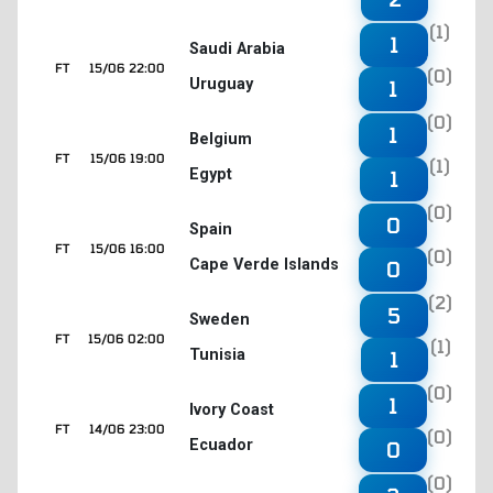
(1)
1
Saudi Arabia
FT
15/06 22:00
(0)
Uruguay
1
(0)
1
Belgium
FT
15/06 19:00
(1)
Egypt
1
(0)
0
Spain
FT
15/06 16:00
(0)
Cape Verde Islands
0
(2)
5
Sweden
FT
15/06 02:00
(1)
Tunisia
1
(0)
1
Ivory Coast
FT
14/06 23:00
(0)
Ecuador
0
(0)