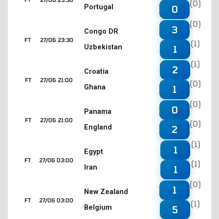
(0)
Portugal
0
(0)
3
Congo DR
FT
27/06 23:30
(1)
Uzbekistan
1
(1)
2
Croatia
FT
27/06 21:00
(0)
Ghana
1
(0)
0
Panama
FT
27/06 21:00
(0)
England
2
(1)
1
Egypt
FT
27/06 03:00
(1)
Iran
1
(0)
1
New Zealand
FT
27/06 03:00
(1)
Belgium
5