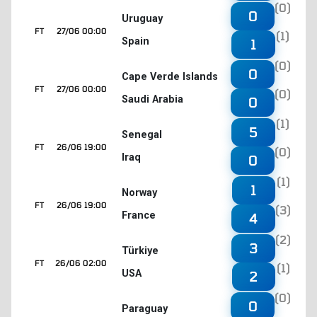
(0)
0
Uruguay
FT
27/06 00:00
(1)
Spain
1
(0)
0
Cape Verde Islands
FT
27/06 00:00
(0)
Saudi Arabia
0
(1)
5
Senegal
FT
26/06 19:00
(0)
Iraq
0
(1)
1
Norway
FT
26/06 19:00
(3)
France
4
(2)
3
Türkiye
FT
26/06 02:00
(1)
USA
2
(0)
0
Paraguay