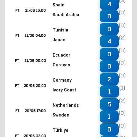
(3)
4
Spain
FT
21/06 16:00
(0)
Saudi Arabia
0
(0)
0
Tunisia
FT
21/06 04:00
(2)
Japan
4
(0)
0
Ecuador
FT
21/06 00:00
(0)
Curaçao
0
(0)
2
Germany
FT
20/06 20:00
(1)
Ivory Coast
1
(2)
5
Netherlands
FT
20/06 17:00
(0)
Sweden
1
(0)
0
Türkiye
FT
20/06 03:00