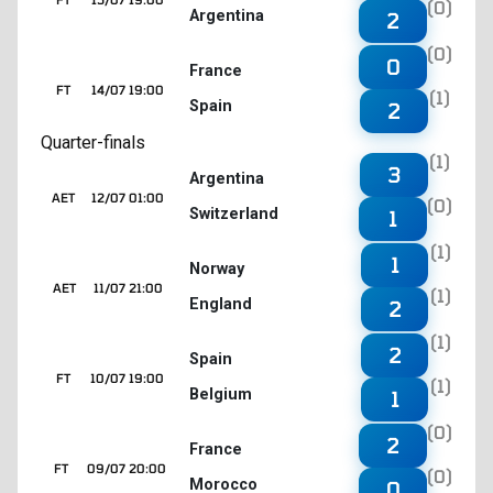
(0)
Argentina
2
(0)
0
France
FT
14/07 19:00
(1)
Spain
2
Quarter-finals
(1)
3
Argentina
AET
12/07 01:00
(0)
Switzerland
1
(1)
1
Norway
AET
11/07 21:00
(1)
England
2
(1)
2
Spain
FT
10/07 19:00
(1)
Belgium
1
(0)
2
France
FT
09/07 20:00
(0)
Morocco
0