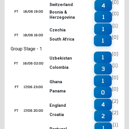
(0)
4
Switzerland
FT
18/06 19:00
Bosnia &
(0)
1
Herzegovina
(1)
1
Czechia
FT
18/06 16:00
(0)
South Africa
1
Group Stage - 1
(0)
1
Uzbekistan
FT
18/06 02:00
(1)
Colombia
3
(0)
1
Ghana
FT
17/06 23:00
(0)
Panama
0
(2)
4
England
FT
17/06 20:00
(2)
Croatia
2
(1)
1