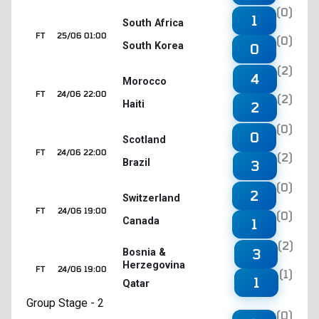
(0)
1
South Africa
FT
25/06 01:00
(0)
South Korea
0
(2)
4
Morocco
FT
24/06 22:00
(2)
Haiti
2
(0)
0
Scotland
FT
24/06 22:00
(2)
Brazil
3
(0)
2
Switzerland
FT
24/06 19:00
(0)
Canada
1
(2)
3
Bosnia &
Herzegovina
FT
24/06 19:00
(1)
1
Qatar
Group Stage - 2
(0)