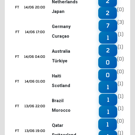
2
Netherlands
FT
14/06 20:00
(0)
Japan
2
(3)
7
Germany
FT
14/06 17:00
(1)
Curaçao
1
(1)
2
Australia
FT
14/06 04:00
(0)
Türkiye
0
(0)
0
Haiti
FT
14/06 01:00
(1)
Scotland
1
(1)
1
Brazil
FT
13/06 22:00
(1)
Morocco
1
(0)
1
Qatar
FT
13/06 19:00
(1)