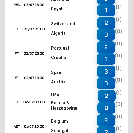
PEN
03/07 18:00
(1)
Egypt
1
(1)
2
Switzerland
FT
03/07 03:00
(0)
Algeria
0
(0)
2
Portugal
FT
02/07 23:00
(0)
Croatia
1
(1)
3
Spain
FT
02/07 19:00
(0)
Austria
0
(1)
2
USA
FT
02/07 00:00
Bosnia &
(0)
0
Herzegovina
(0)
3
Belgium
AET
01/07 20:00
(1)
Senegal
2