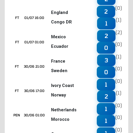
(0)
2
England
FT
01/07 16:00
(1)
Congo DR
1
(2)
2
Mexico
FT
01/07 01:00
(0)
Ecuador
0
(1)
3
France
FT
30/06 21:00
(0)
Sweden
0
(0)
1
Ivory Coast
FT
30/06 17:00
(1)
Norway
2
(0)
1
Netherlands
PEN
30/06 01:00
(0)
Morocco
1
(0)