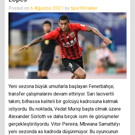
Posted on
6 Ağustos 2021
by
Spor90Haber
Yeni sezona büyük umutlarla başlayan Fenerbahçe;
transfer çalışmalarını devam ettiriyor. Sarı lacivertli
takım; bilhassa kaliteli bir golcüyü kadrosuna katmak
istiyordu. Bu noktada, Vedat Muriqi başta olmak üzere
Alexander Sörloth ve daha birçok isim ile görüşmeler
gerçekleştiriliyordu. Vitor Pereira; Mbwana Samatta’yı
yeni sezonda as kadroda düşünmüyor. Bu oyuncunun