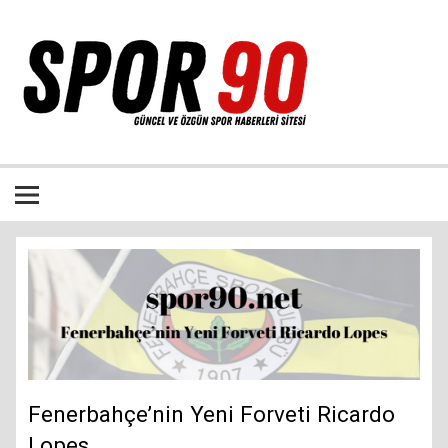
İçeriğe
geç
Bütün spor dalları ile ilgili özgün haber sitesi
Fenerbahçe’nin Yeni Forveti Ricardo
Lopes