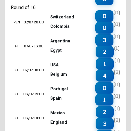
Round of 16
(0)
0
Switzerland
PEN
07/07 20:00
(0)
Colombia
0
(0)
3
Argentina
FT
07/07 16:00
(1)
Egypt
2
(1)
1
USA
FT
07/07 00:00
(2)
Belgium
4
(0)
0
Portugal
FT
06/07 19:00
(0)
Spain
1
(1)
2
Mexico
FT
06/07 01:00
(2)
England
3