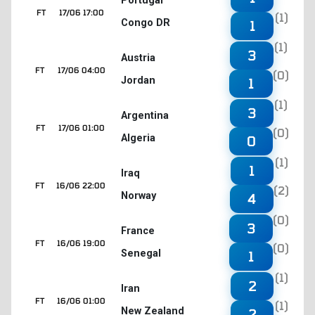
Portugal
FT
17/06 17:00
(1)
Congo DR
1
(1)
3
Austria
FT
17/06 04:00
(0)
Jordan
1
(1)
3
Argentina
FT
17/06 01:00
(0)
Algeria
0
(1)
1
Iraq
FT
16/06 22:00
(2)
Norway
4
(0)
3
France
FT
16/06 19:00
(0)
Senegal
1
(1)
2
Iran
FT
16/06 01:00
(1)
New Zealand
2