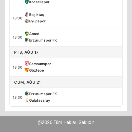
Kocaelispor
Beşiktaş
18:30
Eyüpspor
Amed
18:30
Erzurumspor FK
PTS, AĞU 17
Samsunspor
18:30
Göztepe
CUM, AĞU 21
Erzurumspor FK
18:30
Galatasaray
@2026 Tüm Hakları Saklıdır.