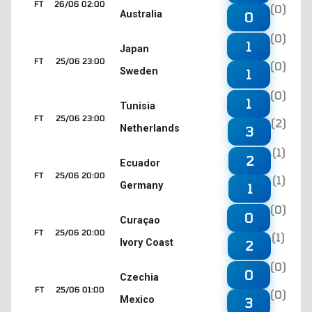
FT
26/06 02:00
(0)
Australia
0
(0)
1
Japan
FT
25/06 23:00
(0)
Sweden
1
(0)
1
Tunisia
FT
25/06 23:00
(2)
Netherlands
3
(1)
2
Ecuador
FT
25/06 20:00
(1)
Germany
1
(0)
0
Curaçao
FT
25/06 20:00
(1)
Ivory Coast
2
(0)
0
Czechia
FT
25/06 01:00
(0)
Mexico
3