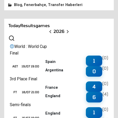
,
,
Blog
Fenerbahçe
Transfer Haberleri
Today
Results
games
2026
World : World Cup
Final
(0)
1
Spain
AET
19/07 19:00
(0)
Argentina
0
3rd Place Final
(0)
4
France
FT
18/07 21:00
(4)
England
6
Semi-finals
(0)
1
England
FT
15/07 19:00