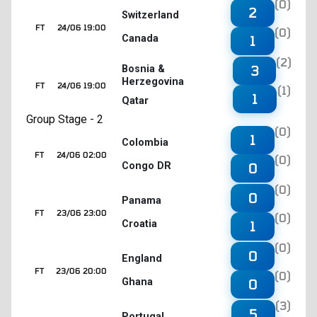
(0)
2
Switzerland
FT
24/06 19:00
(0)
Canada
1
(2)
3
Bosnia &
Herzegovina
FT
24/06 19:00
(1)
1
Qatar
Group Stage - 2
(0)
1
Colombia
FT
24/06 02:00
(0)
Congo DR
0
(0)
0
Panama
FT
23/06 23:00
(0)
Croatia
1
(0)
0
England
FT
23/06 20:00
(0)
Ghana
0
(3)
5
Portugal