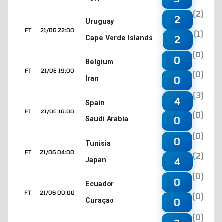
(2)
2
Uruguay
FT
21/06 22:00
(1)
Cape Verde Islands
2
(0)
0
Belgium
FT
21/06 19:00
(0)
Iran
0
(3)
4
Spain
FT
21/06 16:00
(0)
Saudi Arabia
0
(0)
0
Tunisia
FT
21/06 04:00
(2)
Japan
4
(0)
0
Ecuador
FT
21/06 00:00
(0)
Curaçao
0
(0)