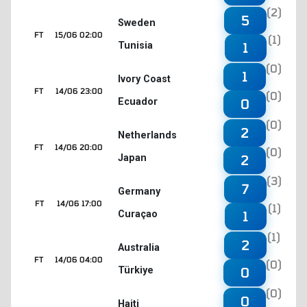
(2)
5
Sweden
FT
15/06 02:00
(1)
Tunisia
1
(0)
1
Ivory Coast
FT
14/06 23:00
(0)
Ecuador
0
(0)
2
Netherlands
FT
14/06 20:00
(0)
Japan
2
(3)
7
Germany
FT
14/06 17:00
(1)
Curaçao
1
(1)
2
Australia
FT
14/06 04:00
(0)
Türkiye
0
(0)
0
Haiti