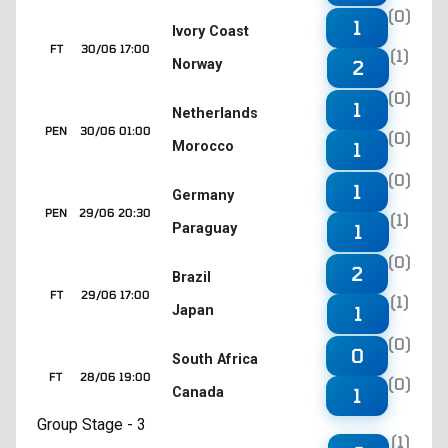
(0)
1
Ivory Coast
FT
30/06 17:00
(1)
Norway
2
(0)
1
Netherlands
PEN
30/06 01:00
(0)
Morocco
1
(0)
1
Germany
PEN
29/06 20:30
(1)
Paraguay
1
(0)
2
Brazil
FT
29/06 17:00
(1)
Japan
1
(0)
0
South Africa
FT
28/06 19:00
(0)
Canada
1
Group Stage - 3
(1)