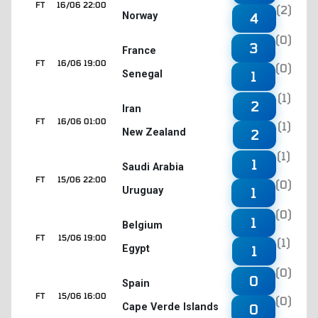
FT
16/06 22:00
(2)
Norway
4
(0)
3
France
FT
16/06 19:00
(0)
Senegal
1
(1)
2
Iran
FT
16/06 01:00
(1)
New Zealand
2
(1)
1
Saudi Arabia
FT
15/06 22:00
(0)
Uruguay
1
(0)
1
Belgium
FT
15/06 19:00
(1)
Egypt
1
(0)
0
Spain
FT
15/06 16:00
(0)
Cape Verde Islands
0