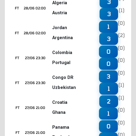
3
Algeria
FT
28/06 02:00
(1)
Austria
3
(0)
1
Jordan
FT
28/06 02:00
(2)
Argentina
3
(0)
0
Colombia
FT
27/06 23:30
(0)
Portugal
0
(0)
3
Congo DR
FT
27/06 23:30
(1)
Uzbekistan
1
(1)
2
Croatia
FT
27/06 21:00
(0)
Ghana
1
(0)
0
Panama
FT
27/06 21:00
(0)