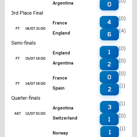
(0)
Argentina
0
3rd Place Final
(0)
4
France
FT
18/07 21:00
(4)
England
6
Semi-finals
(0)
1
England
FT
15/07 19:00
(0)
Argentina
2
(0)
0
France
FT
14/07 19:00
(1)
Spain
2
Quarter-finals
(1)
3
Argentina
AET
12/07 01:00
(0)
Switzerland
1
(1)
1
Norway