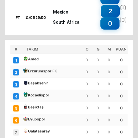
(1)
2
Mexico
FT
11/06 19:00
(0)
South Africa
0
#
TAKIM
O
G
M
PUAN
Amed
0
0
0
0
1
Erzurumspor FK
0
0
0
0
2
Başakşehir
0
0
0
0
3
Kocaelispor
0
0
0
0
4
Beşiktaş
0
0
0
0
5
Eyüpspor
0
0
0
0
6
Galatasaray
0
0
0
0
7