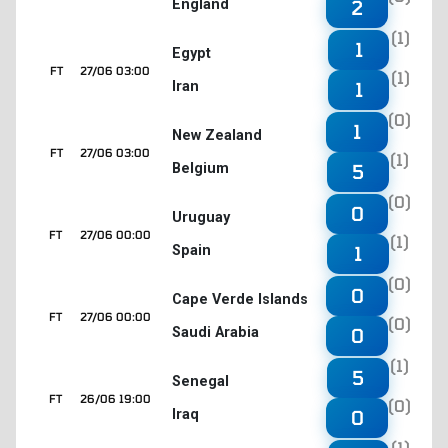
England
2
(1)
1
Egypt
FT
27/06 03:00
(1)
Iran
1
(0)
1
New Zealand
FT
27/06 03:00
(1)
Belgium
5
(0)
0
Uruguay
FT
27/06 00:00
(1)
Spain
1
(0)
0
Cape Verde Islands
FT
27/06 00:00
(0)
Saudi Arabia
0
(1)
5
Senegal
FT
26/06 19:00
(0)
Iraq
0
(1)