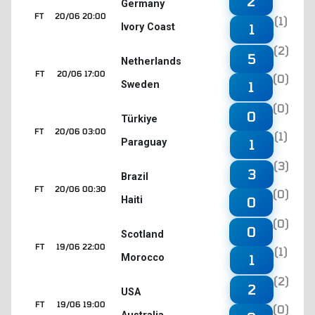
2
Germany
FT
20/06 20:00
(1)
Ivory Coast
1
(2)
5
Netherlands
FT
20/06 17:00
(0)
Sweden
1
(0)
0
Türkiye
FT
20/06 03:00
(1)
Paraguay
1
(3)
3
Brazil
FT
20/06 00:30
(0)
Haiti
0
(0)
0
Scotland
FT
19/06 22:00
(1)
Morocco
1
(2)
2
USA
FT
19/06 19:00
(0)