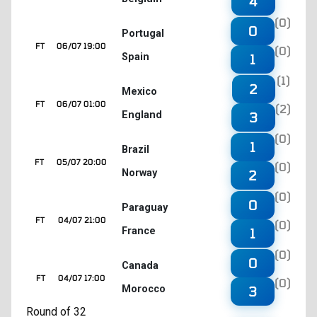
4
(0)
0
Portugal
FT
06/07 19:00
(0)
Spain
1
(1)
2
Mexico
FT
06/07 01:00
(2)
England
3
(0)
1
Brazil
FT
05/07 20:00
(0)
Norway
2
(0)
0
Paraguay
FT
04/07 21:00
(0)
France
1
(0)
0
Canada
FT
04/07 17:00
(0)
Morocco
3
Round of 32