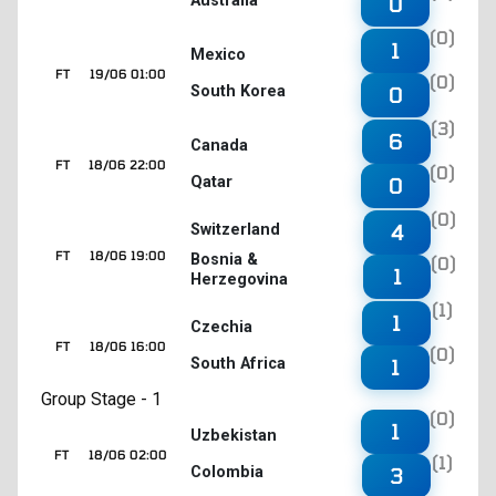
Australia
0
(0)
1
Mexico
FT
19/06 01:00
(0)
South Korea
0
(3)
6
Canada
FT
18/06 22:00
(0)
Qatar
0
(0)
4
Switzerland
FT
18/06 19:00
Bosnia &
(0)
1
Herzegovina
(1)
1
Czechia
FT
18/06 16:00
(0)
South Africa
1
Group Stage - 1
(0)
1
Uzbekistan
FT
18/06 02:00
(1)
Colombia
3