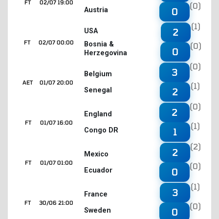
FT
02/07 19:00
(0)
Austria
0
(1)
2
USA
FT
02/07 00:00
Bosnia &
(0)
0
Herzegovina
(0)
3
Belgium
AET
01/07 20:00
(1)
Senegal
2
(0)
2
England
FT
01/07 16:00
(1)
Congo DR
1
(2)
2
Mexico
FT
01/07 01:00
(0)
Ecuador
0
(1)
3
France
FT
30/06 21:00
(0)
Sweden
0