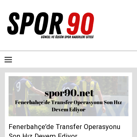
İçeriğe
geç
Bütün spor dalları ile ilgili özgün haber sitesi
Fenerbahçe’de Transfer Operasyonu
Son Hız Devem Ediyor