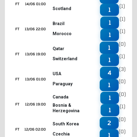
FT
14/06 01:00
(1)
Scotland
1
(1)
1
Brazil
FT
13/06 22:00
(1)
Morocco
1
(0)
1
Qatar
FT
13/06 19:00
(1)
Switzerland
1
(3)
4
USA
FT
13/06 01:00
(0)
Paraguay
1
(0)
1
Canada
FT
12/06 19:00
Bosnia &
(1)
1
Herzegovina
(0)
2
South Korea
FT
12/06 02:00
(0)
Czechia
1