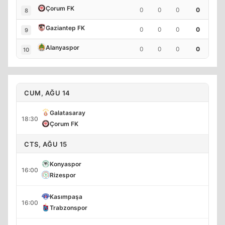
Çorum FK
0
0
0
0
8
Gaziantep FK
0
0
0
0
9
Alanyaspor
0
0
0
0
10
CUM, AĞU 14
Galatasaray
18:30
Çorum FK
CTS, AĞU 15
Konyaspor
16:00
Rizespor
Kasımpaşa
16:00
Trabzonspor