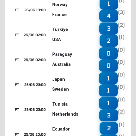
1
Norway
FT
26/06 19:00
(3)
France
4
(2)
3
Türkiye
FT
26/06 02:00
(1)
USA
2
(0)
0
Paraguay
FT
26/06 02:00
(0)
Australia
0
(0)
1
Japan
FT
25/06 23:00
(0)
Sweden
1
(0)
1
Tunisia
FT
25/06 23:00
(2)
Netherlands
3
(1)
2
Ecuador
FT
25/06 20:00