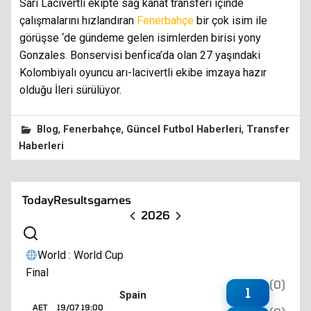
Sarı Lacivertli ekipte sağ kanat transferi içinde
çalışmalarını hızlandıran
Fenerbahçe
bir çok isim ile
görüşse ‘de gündeme gelen isimlerden birisi yony
Gonzales. Bonservisi benfica’da olan 27 yaşındaki
Kolombiyalı oyuncu arı-lacivertli ekibe imzaya hazır
olduğu İleri sürülüyor.
,
,
,
Blog
Fenerbahçe
Güncel Futbol Haberleri
Transfer
Haberleri
Today
Results
games
2026
World : World Cup
Final
(0)
1
Spain
AET
19/07 19:00