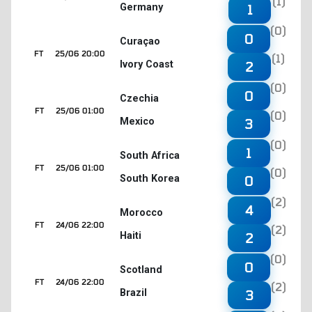
(1)
Germany
1
(0)
0
Curaçao
FT
25/06 20:00
(1)
Ivory Coast
2
(0)
0
Czechia
FT
25/06 01:00
(0)
Mexico
3
(0)
1
South Africa
FT
25/06 01:00
(0)
South Korea
0
(2)
4
Morocco
FT
24/06 22:00
(2)
Haiti
2
(0)
0
Scotland
FT
24/06 22:00
(2)
Brazil
3