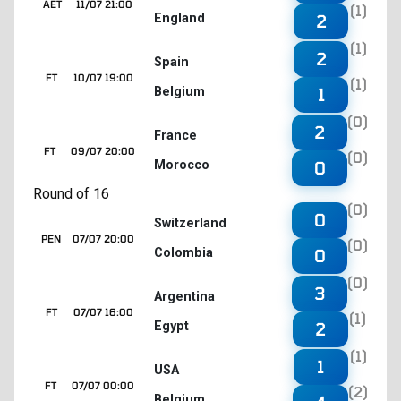
AET
11/07 21:00
(1)
England
2
(1)
2
Spain
FT
10/07 19:00
(1)
Belgium
1
(0)
2
France
FT
09/07 20:00
(0)
Morocco
0
Round of 16
(0)
0
Switzerland
PEN
07/07 20:00
(0)
Colombia
0
(0)
3
Argentina
FT
07/07 16:00
(1)
Egypt
2
(1)
1
USA
FT
07/07 00:00
(2)
Belgium