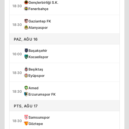
Gençlerbirliği S.K.
18:30
Fenerbahçe
Gaziantep FK
18:30
Alanyaspor
PAZ, AĞU 16
Başakşehir
16:00
Kocaelispor
Beşiktaş
18:30
Eyüpspor
Amed
18:30
Erzurumspor FK
PTS, AĞU 17
Samsunspor
18:30
Göztepe