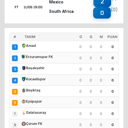
2
Mexico
FT
11/06 19:00
(0)
South Africa
0
#
TAKIM
O
G
M
PUAN
Amed
0
0
0
0
1
Erzurumspor FK
0
0
0
0
2
Başakşehir
0
0
0
0
3
Kocaelispor
0
0
0
0
4
Beşiktaş
0
0
0
0
5
Eyüpspor
0
0
0
0
6
Galatasaray
0
0
0
0
7
Çorum FK
0
0
0
0
8