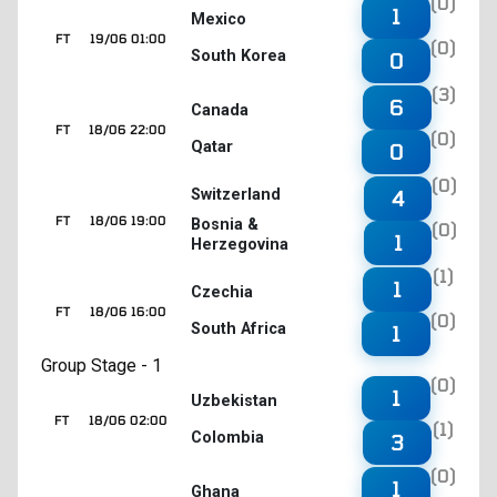
(0)
1
Mexico
FT
19/06 01:00
(0)
South Korea
0
(3)
6
Canada
FT
18/06 22:00
(0)
Qatar
0
(0)
4
Switzerland
FT
18/06 19:00
Bosnia &
(0)
1
Herzegovina
(1)
1
Czechia
FT
18/06 16:00
(0)
South Africa
1
Group Stage - 1
(0)
1
Uzbekistan
FT
18/06 02:00
(1)
Colombia
3
(0)
1
Ghana