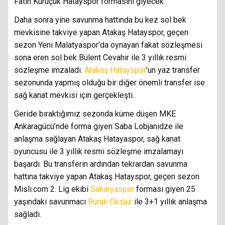
Fatih Kuruçuk Hatayspor formasını giyecek.
Daha sonra yine savunma hattında bu kez sol bek
mevkisine takviye yapan Atakaş Hatayspor, geçen
sezon Yeni Malatyaspor’da oynayan fakat sözleşmesi
sona eren sol bek Bülent Cevahir ile 3 yıllık resmi
sözleşme imzaladı.
Atakaş Hatayspor
’un yaz transfer
sezonunda yapmış olduğu bir diğer önemli transfer ise
sağ kanat mevkisi için gerçekleşti.
Geride bıraktığımız sezonda küme düşen MKE
Ankaragücü’nde forma giyen Saba Lobjanidze ile
anlaşma sağlayan Atakaş Hatayaspor, sağ kanat
oyuncusu ile 3 yıllık resmi sözleşme imzalamayı
başardı. Bu transferin ardından tekrardan savunma
hattına takviye yapan Atakaş Hatayspor, geçen sezon
Misli.com 2. Lig ekibi
Sakaryaspor
forması giyen 25
yaşındaki savunmacı
Burak Öksüz
ile 3+1 yıllık anlaşma
sağladı.