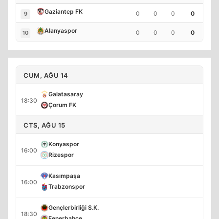
Gaziantep FK
0
0
0
0
9
Alanyaspor
0
0
0
0
10
CUM, AĞU 14
Galatasaray
18:30
Çorum FK
CTS, AĞU 15
Konyaspor
16:00
Rizespor
Kasımpaşa
16:00
Trabzonspor
Gençlerbirliği S.K.
18:30
Fenerbahçe