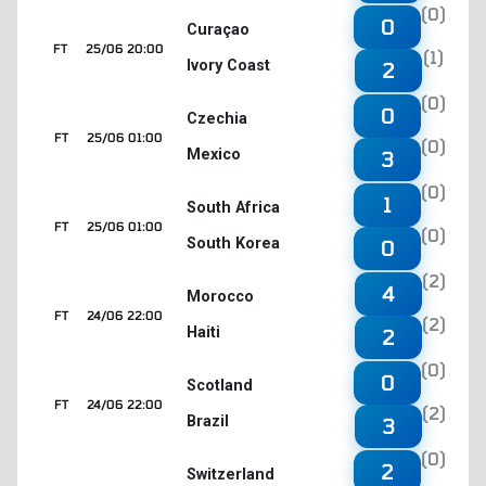
(0)
0
Curaçao
FT
25/06 20:00
(1)
Ivory Coast
2
(0)
0
Czechia
FT
25/06 01:00
(0)
Mexico
3
(0)
1
South Africa
FT
25/06 01:00
(0)
South Korea
0
(2)
4
Morocco
FT
24/06 22:00
(2)
Haiti
2
(0)
0
Scotland
FT
24/06 22:00
(2)
Brazil
3
(0)
2
Switzerland