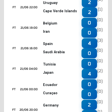
2
Uruguay
FT
21/06 22:00
(1)
Cape Verde Islands
2
(0)
0
Belgium
FT
21/06 19:00
(0)
Iran
0
(3)
4
Spain
FT
21/06 16:00
(0)
Saudi Arabia
0
(0)
0
Tunisia
FT
21/06 04:00
(2)
Japan
4
(0)
0
Ecuador
FT
21/06 00:00
(0)
Curaçao
0
(0)
2
Germany
FT
20/06 20:00
(1)