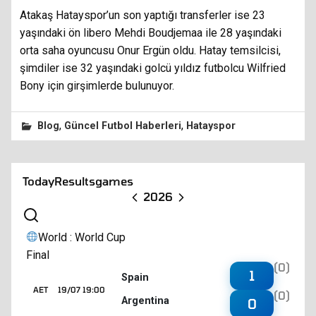
Atakaş Hatayspor’un son yaptığı transferler ise 23
yaşındaki ön libero Mehdi Boudjemaa ile 28 yaşındaki
orta saha oyuncusu Onur Ergün oldu. Hatay temsilcisi,
şimdiler ise 32 yaşındaki golcü yıldız futbolcu Wilfried
Bony için girşimlerde bulunuyor.
,
,
Blog
Güncel Futbol Haberleri
Hatayspor
Today
Results
games
2026
World : World Cup
Final
(0)
1
Spain
AET
19/07 19:00
(0)
Argentina
0