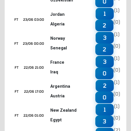
Uzbekistan
0
(1)
1
Jordan
FT
23/06 03:00
(0)
Algeria
2
(1)
3
Norway
FT
23/06 00:00
(0)
Senegal
2
(1)
3
France
FT
22/06 21:00
(0)
Iraq
0
(1)
2
Argentina
FT
22/06 17:00
(0)
Austria
0
(1)
1
New Zealand
FT
22/06 01:00
(0)
Egypt
3
(2)