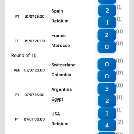
(1)
2
Spain
FT
10/07 19:00
(1)
Belgium
1
(0)
2
France
FT
09/07 20:00
(0)
Morocco
0
Round of 16
(0)
0
Switzerland
PEN
07/07 20:00
(0)
Colombia
0
(0)
3
Argentina
FT
07/07 16:00
(1)
Egypt
2
(1)
1
USA
FT
07/07 00:00
(2)
Belgium
4