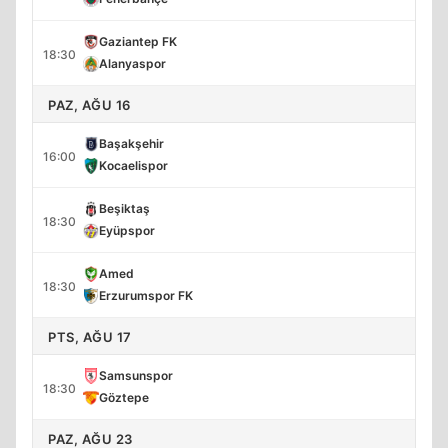
Gaziantep FK
18:30
Alanyaspor
PAZ, AĞU 16
Başakşehir
16:00
Kocaelispor
Beşiktaş
18:30
Eyüpspor
Amed
18:30
Erzurumspor FK
PTS, AĞU 17
Samsunspor
18:30
Göztepe
PAZ, AĞU 23