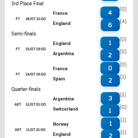
3rd Place Final
(0)
4
France
FT
18/07 21:00
(4)
England
6
Semi-finals
(0)
1
England
FT
15/07 19:00
(0)
Argentina
2
(0)
0
France
FT
14/07 19:00
(1)
Spain
2
Quarter-finals
(1)
3
Argentina
AET
12/07 01:00
(0)
Switzerland
1
(1)
1
Norway
AET
11/07 21:00
(1)
England
2