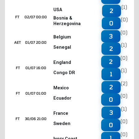
(1)
2
USA
FT
02/07 00:00
Bosnia &
(0)
0
Herzegovina
(0)
3
Belgium
AET
01/07 20:00
(1)
Senegal
2
(0)
2
England
FT
01/07 16:00
(1)
Congo DR
1
(2)
2
Mexico
FT
01/07 01:00
(0)
Ecuador
0
(1)
3
France
FT
30/06 21:00
(0)
Sweden
0
(0)
1
Ivory Coast