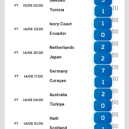
Sweden
FT
15/06 02:00
(1)
Tunisia
1
(0)
1
Ivory Coast
FT
14/06 23:00
(0)
Ecuador
0
(0)
2
Netherlands
FT
14/06 20:00
(0)
Japan
2
(3)
7
Germany
FT
14/06 17:00
(1)
Curaçao
1
(1)
2
Australia
FT
14/06 04:00
(0)
Türkiye
0
(0)
0
Haiti
FT
14/06 01:00
(1)
Scotland