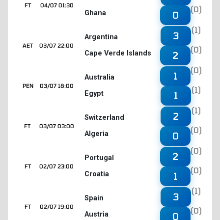
FT
04/07 01:30
(0)
Ghana
0
(1)
3
Argentina
AET
03/07 22:00
(0)
Cape Verde Islands
2
(0)
1
Australia
PEN
03/07 18:00
(1)
Egypt
1
(1)
2
Switzerland
FT
03/07 03:00
(0)
Algeria
0
(0)
2
Portugal
FT
02/07 23:00
(0)
Croatia
1
(1)
3
Spain
FT
02/07 19:00
(0)
Austria
0