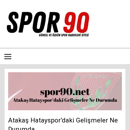
İçeriğe
geç
Bütün spor dalları ile ilgili özgün haber sitesi
Atakaş Hatayspor’daki Gelişmeler Ne
Durumda