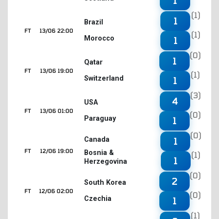
1
(1)
1
Brazil
FT
13/06 22:00
(1)
Morocco
1
(0)
1
Qatar
FT
13/06 19:00
(1)
Switzerland
1
(3)
4
USA
FT
13/06 01:00
(0)
Paraguay
1
(0)
1
Canada
FT
12/06 19:00
Bosnia &
(1)
1
Herzegovina
(0)
2
South Korea
FT
12/06 02:00
(0)
Czechia
1
(1)