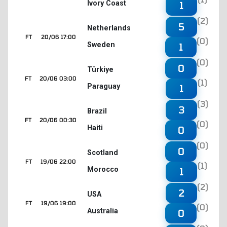
Ivory Coast
1
(2)
5
Netherlands
FT
20/06 17:00
(0)
Sweden
1
(0)
0
Türkiye
FT
20/06 03:00
(1)
Paraguay
1
(3)
3
Brazil
FT
20/06 00:30
(0)
Haiti
0
(0)
0
Scotland
FT
19/06 22:00
(1)
Morocco
1
(2)
2
USA
FT
19/06 19:00
(0)
Australia
0