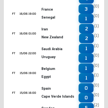
(0)
3
France
FT
16/06 19:00
(0)
Senegal
1
(1)
2
Iran
FT
16/06 01:00
(1)
New Zealand
2
(1)
1
Saudi Arabia
FT
15/06 22:00
(0)
Uruguay
1
(0)
1
Belgium
FT
15/06 19:00
(1)
Egypt
1
(0)
0
Spain
FT
15/06 16:00
(0)
Cape Verde Islands
0
(2)
5