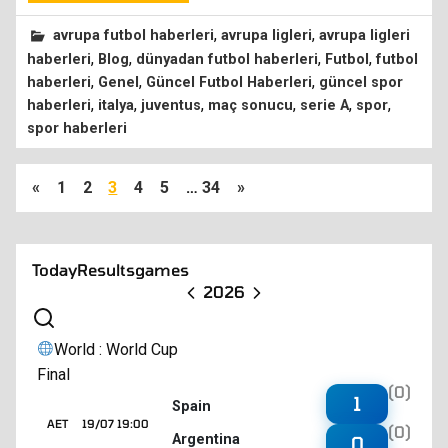
,
,
avrupa futbol haberleri
avrupa ligleri
avrupa ligleri
,
,
,
,
haberleri
Blog
dünyadan futbol haberleri
Futbol
futbol
,
,
,
haberleri
Genel
Güncel Futbol Haberleri
güncel spor
,
,
,
,
,
,
haberleri
italya
juventus
maç sonucu
serie A
spor
spor haberleri
«
1
2
3
4
5
…
34
»
Today
Results
games
2026
World : World Cup
Final
(0)
1
Spain
AET
19/07 19:00
(0)
Argentina
0