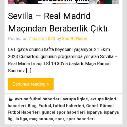
Sevilla – Real Madrid
Maçından Beraberlik Çıktı
Posted on
7 Kasım 2023
by
Spor90Haber
La Liga’da onuncu hafta heyecanı yaşanıyor. 21 Ekim
2023 Cumartesi gününün programında yer alan Sevilla –
Real Madrid maçı TSİ 19.30’da başladı. Maça Ramon
Sanchez […]
Continue reading »
,
,
avrupa futbol haberleri
avrupa ligleri
avrupa ligleri
,
,
,
,
,
haberleri
Blog
Futbol
futbol haberleri
Genel
Güncel
,
,
,
Futbol Haberleri
güncel spor haberleri
ispanya
ispanya
,
,
,
,
ligi
la liga
maç sonucu
spor
spor haberleri