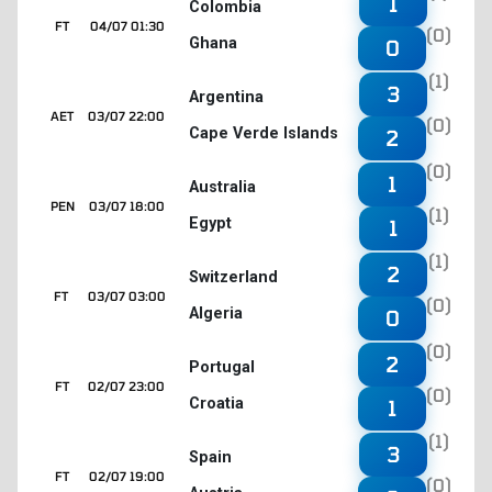
1
Colombia
FT
04/07 01:30
(0)
Ghana
0
(1)
3
Argentina
AET
03/07 22:00
(0)
Cape Verde Islands
2
(0)
1
Australia
PEN
03/07 18:00
(1)
Egypt
1
(1)
2
Switzerland
FT
03/07 03:00
(0)
Algeria
0
(0)
2
Portugal
FT
02/07 23:00
(0)
Croatia
1
(1)
3
Spain
FT
02/07 19:00
(0)