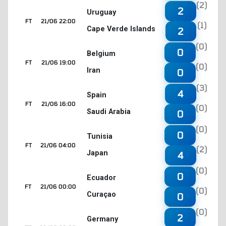
(2)
2
Uruguay
FT
21/06 22:00
(1)
Cape Verde Islands
2
(0)
0
Belgium
FT
21/06 19:00
(0)
Iran
0
(3)
4
Spain
FT
21/06 16:00
(0)
Saudi Arabia
0
(0)
0
Tunisia
FT
21/06 04:00
(2)
Japan
4
(0)
0
Ecuador
FT
21/06 00:00
(0)
Curaçao
0
(0)
2
Germany