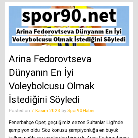
Arina Fedorovtseva
Dünyanın En İyi
Voleybolcusu Olmak
İstediğini Söyledi
Posted on
7 Kasım 2023
by
Spor90Haber
Fenerbahçe Opet, geçtiğimiz sezon Sultanlar Ligi’nde
şampiyon oldu. Söz konusu şampiyonluğa en büyük
katkıyı sağlayan isimlerden birisi de Arina Fedorovtseva