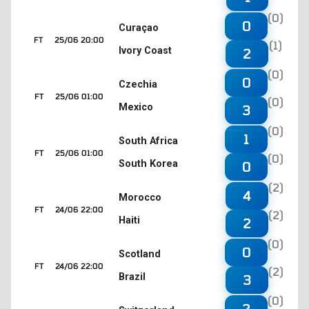
(0)
0
Curaçao
FT
25/06 20:00
(1)
Ivory Coast
2
(0)
0
Czechia
FT
25/06 01:00
(0)
Mexico
3
(0)
1
South Africa
FT
25/06 01:00
(0)
South Korea
0
(2)
4
Morocco
FT
24/06 22:00
(2)
Haiti
2
(0)
0
Scotland
FT
24/06 22:00
(2)
Brazil
3
(0)
2