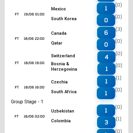
(0)
1
Mexico
FT
19/06 01:00
(0)
South Korea
0
(3)
6
Canada
FT
18/06 22:00
(0)
Qatar
0
(0)
4
Switzerland
FT
18/06 19:00
Bosnia &
(0)
1
Herzegovina
(1)
1
Czechia
FT
18/06 16:00
(0)
South Africa
1
Group Stage - 1
(0)
1
Uzbekistan
FT
18/06 02:00
(1)
Colombia
3
(0)