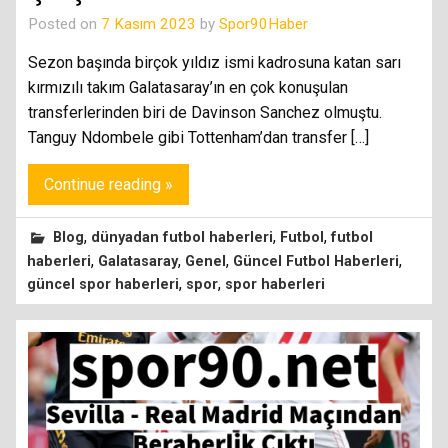
Posted on
7 Kasım 2023
by
Spor90Haber
Sezon başında birçok yıldız ismi kadrosuna katan sarı
kırmızılı takım Galatasaray’ın en çok konuşulan
transferlerinden biri de Davinson Sanchez olmuştu.
Tanguy Ndombele gibi Tottenham’dan transfer […]
Continue reading »
,
,
,
Blog
dünyadan futbol haberleri
Futbol
futbol
,
,
,
,
haberleri
Galatasaray
Genel
Güncel Futbol Haberleri
,
,
güncel spor haberleri
spor
spor haberleri