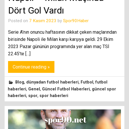
Dört Gol Vardı
Posted on
7 Kasım 2023
by
Spor90Haber
Serie A’nın onuncu haftasının dikkat çeken maçlarından
birisinde Napoli ile Milan karşı karşıya geldi. 29 Ekim
2023 Pazar gününün programında yer alan maç TSİ
22.45’te […]
Continue reading »
,
,
,
Blog
dünyadan futbol haberleri
Futbol
futbol
,
,
,
haberleri
Genel
Güncel Futbol Haberleri
güncel spor
,
,
haberleri
spor
spor haberleri