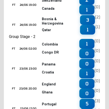
Switzerland
FT
24/06 19:00
(0)
Canada
1
(2)
3
Bosnia &
Herzegovina
FT
24/06 19:00
(1)
1
Qatar
Group Stage - 2
(0)
1
Colombia
FT
24/06 02:00
(0)
Congo DR
0
(0)
0
Panama
FT
23/06 23:00
(0)
Croatia
1
(0)
0
England
FT
23/06 20:00
(0)
Ghana
0
(3)
5
Portugal
FT
23/06 17:00