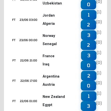
(0)
Uzbekistan
0
(1)
1
Jordan
FT
23/06 03:00
(0)
Algeria
2
(1)
3
Norway
FT
23/06 00:00
(0)
Senegal
2
(1)
3
France
FT
22/06 21:00
(0)
Iraq
0
(1)
2
Argentina
FT
22/06 17:00
(0)
Austria
0
(1)
1
New Zealand
FT
22/06 01:00
(0)
Egypt
3