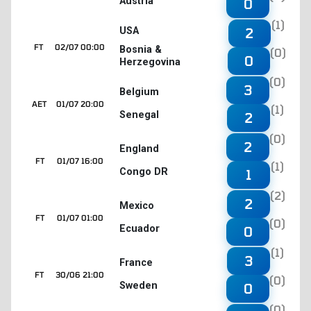
Austria
0
(1)
2
USA
FT
02/07 00:00
Bosnia &
(0)
0
Herzegovina
(0)
3
Belgium
AET
01/07 20:00
(1)
Senegal
2
(0)
2
England
FT
01/07 16:00
(1)
Congo DR
1
(2)
2
Mexico
FT
01/07 01:00
(0)
Ecuador
0
(1)
3
France
FT
30/06 21:00
(0)
Sweden
0
(0)