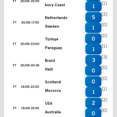
FT
20/06 20:00
(1)
Ivory Coast
1
(2)
5
Netherlands
FT
20/06 17:00
(0)
Sweden
1
(0)
0
Türkiye
FT
20/06 03:00
(1)
Paraguay
1
(3)
3
Brazil
FT
20/06 00:30
(0)
Haiti
0
(0)
0
Scotland
FT
19/06 22:00
(1)
Morocco
1
(2)
2
USA
FT
19/06 19:00
(0)
Australia
0