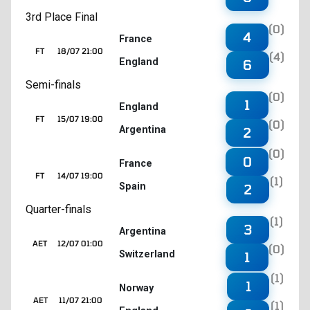
3rd Place Final
(0)
4
France
FT
18/07 21:00
(4)
England
6
Semi-finals
(0)
1
England
FT
15/07 19:00
(0)
Argentina
2
(0)
0
France
FT
14/07 19:00
(1)
Spain
2
Quarter-finals
(1)
3
Argentina
AET
12/07 01:00
(0)
Switzerland
1
(1)
1
Norway
AET
11/07 21:00
(1)