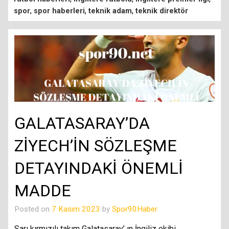
,
,
,
spor
spor haberleri
teknik adam
teknik direktör
GALATASARAY’DA
ZİYECH’İN SÖZLEŞME
DETAYINDAKİ ÖNEMLİ
MADDE
Posted on
7 Kasım 2023
by
Spor90Haber
Sarı kırmızılı takım Galatasaray’ ın İngiliz ekibi