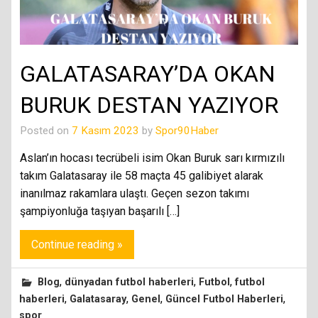
GALATASARAY’DA OKAN
BURUK DESTAN YAZIYOR
Posted on
7 Kasım 2023
by
Spor90Haber
Aslan’ın hocası tecrübeli isim Okan Buruk sarı kırmızılı
takım Galatasaray ile 58 maçta 45 galibiyet alarak
inanılmaz rakamlara ulaştı. Geçen sezon takımı
şampiyonluğa taşıyan başarılı […]
Continue reading »
,
,
,
Blog
dünyadan futbol haberleri
Futbol
futbol
,
,
,
,
haberleri
Galatasaray
Genel
Güncel Futbol Haberleri
spor