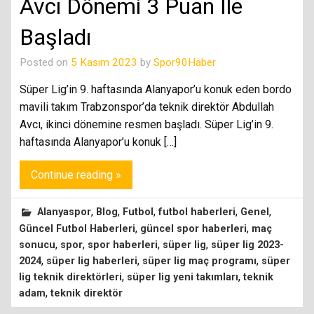
Avcı Dönemi 3 Puan İle
Başladı
Posted on
5 Kasım 2023
by
Spor90Haber
Süper Lig’in 9. haftasında Alanyapor’u konuk eden bordo
mavili takım Trabzonspor’da teknik direktör Abdullah
Avcı, ikinci dönemine resmen başladı. Süper Lig’in 9.
haftasında Alanyapor’u konuk […]
Continue reading »
,
,
,
,
,
Alanyaspor
Blog
Futbol
futbol haberleri
Genel
,
,
Güncel Futbol Haberleri
güncel spor haberleri
maç
,
,
,
,
sonucu
spor
spor haberleri
süper lig
süper lig 2023-
,
,
,
2024
süper lig haberleri
süper lig maç programı
süper
,
,
lig teknik direktörleri
süper lig yeni takımları
teknik
,
adam
teknik direktör