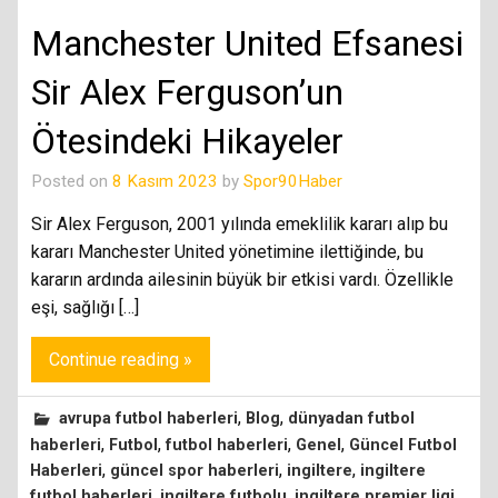
Manchester United Efsanesi
Sir Alex Ferguson’un
Ötesindeki Hikayeler
Posted on
8 Kasım 2023
by
Spor90Haber
Sir Alex Ferguson, 2001 yılında emeklilik kararı alıp bu
kararı Manchester United yönetimine ilettiğinde, bu
kararın ardında ailesinin büyük bir etkisi vardı. Özellikle
eşi, sağlığı […]
Continue reading »
,
,
avrupa futbol haberleri
Blog
dünyadan futbol
,
,
,
,
haberleri
Futbol
futbol haberleri
Genel
Güncel Futbol
,
,
,
Haberleri
güncel spor haberleri
ingiltere
ingiltere
,
,
,
futbol haberleri
ingiltere futbolu
ingiltere premier ligi